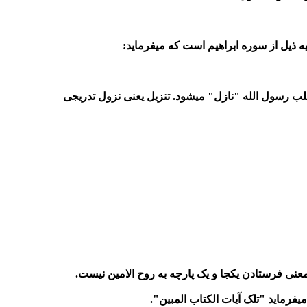
قلب رسول الله "نازل" میشود. تنزیل یعنی نزول تدریجی
بمعنی فرستادن یکجا و یک پارچه به روح الامین نیست.
میفرماید "تلک آیات الکتاب المبین".