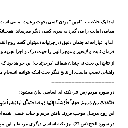
ابتدا یک خلاصه - "امین" بودن کسی بجهت رعایت امانتی است ک
مقامی امانت را می گیرد به سوی کسی دیگر میرساند. همچنانکه
اما با عبارات نه چندان دقیق
(درجزئیات)
میتوان گفت روح القدس
فرمان ثابت و لایتغیر و موجز الهی را جهت درک و اجرا تجزیه و ت
از نتایج این بحث نه چندان شفاف
(درجزئیات)
این خواهد بود که 
راهیابی نصیب ماست. از نتایج دیگر بحث اینکه بتوانیم انسجام مو
--------------------------------------------
در سوره مریم (س 19) نکته ای اساسی بیان میشود:
فَاتَّخَذَتْ مِنْ دُونِهِمْ حِجاباً فَأَرْسَلْنا إِلَيْها رُوحَنا فَتَمَثَّلَ لَها بَشَراً سَوِيًّا 
این روح مرسل موجب فرزند یافتن مریم و حیات عیسی شده ا
----------
در سوره الجج (س 22) نیز نکته اساسی دیگری مرتبط با این موضوع بیان میشود: