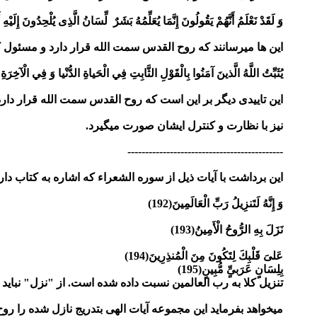
وَ لَقَدْ نَعْلَمُ أَنَّهُمْ يَقُولُونَ إِنَّمَا يُعَلِّمُهُ بَشَرٌ لِّسَانُ الَّذِى يُلْحِدُونَ إِلَيْهِ أَعْج
این ها میرسانند که روح القدس سمت الله قرار دارد و مسئول کلیت قرآن است. کلمه " لِيُثَبِّتَ " در آیه 102
يُثَبِّتُ اللَّهُ الَّذينَ آمَنُوا بِالْقَوْلِ الثَّابِتِ فِي الْحَياةِ الدُّنْيا وَ فِي الْآخِرَةِ وَ ي
این تاییدی دیگر بر این است که روح القدس سمت الله قرار دارد
نیز با نظارت و کنترل ایشان صورت میگیرد.
--------------------------------------------
این برداشت با آیات ذیل از سوره الشعراء که اشاره به کتاب دارد 
وَ إِنَّهُ لَتَنزِيلُ رَبّ‏ِ الْعَالَمِينَ(192)
نَزَلَ بِهِ الرُّوحُ الْأَمِينُ(193)
عَلىَ‏ قَلْبِكَ لِتَكُونَ مِنَ الْمُنذِرِينَ(194)
بِلِسَانٍ عَرَبىِ‏ٍّ مُّبِينٍ(195)
تنزیل کلا به رب العالمین نسبت داده شده است. از "نزل" نباید 
میخواهد بفرماید این مجموعه آیات الهی بتدریج نازل شده را روح 