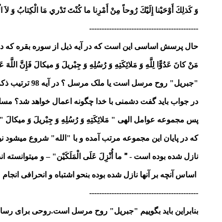
وَ كَذلِكَ أَوْحَيْنا إِلَيْكَ رُوحاً مِنْ أَمْرِنا ما كُنْتَ تَدْري مَا الْكِتابُ وَ لاَ الْ
--------------------------------------------
حال پرسش اساسی این است که در آیه ذیل از سوره بقره که در
مَنْ كانَ عَدُوًّا لِلَّهِ وَ مَلائِكَتِهِ وَ رُسُلِهِ وَ جِبْريلَ وَ ميكالَ فَإِنَّ اللَّهَ عَدُوٌّ لِ
"جبریل" روح مرسل است یا ملک مرسل ؟ در آیه 98 ترتیب ذکر "ملائکته" و "رسله" و "جبریل" و "میکال" ترتیب بسوی روحانی تر بودن و مقرب تر بودن است یا خیر؟
در جواب باید گفت دشمنی با خدا چگونه اعمال خواهد شد؟ مسلم
پس مجموعه عوامل الهی " مَلائِكَتِهِ وَ رُسُلِهِ وَ جِبْريلَ وَ ميكال
که در پایان این مجموعه مرتب آمده و با "الله" شروع میشود ن
نازل شده بوده است - "َ ما أُنْزِلَ عَلَى الْمَلَكَيْن‏" – و میتوانسته اند به دیگران تع
اساس آنچه بر آنها نازل شده بوده بنحو اشتباه و انحرافی ان
--------------------------------------------
بنابراین باید بگوییم "جبریل" روح مرسل است.روحی برای رسا