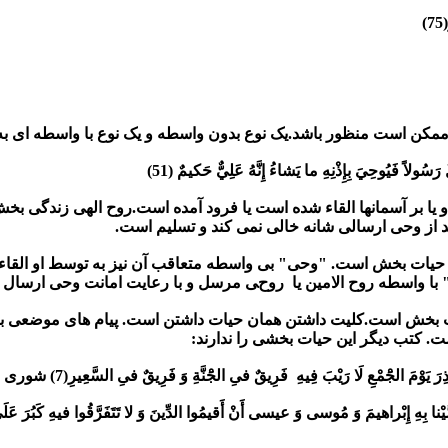
)
رَسُولاً فَيُوحِيَ بِإِذْنِهِ ما يَشاءُ إِنَّهُ عَلِيٌّ حَكيمٌ (51)
یا بر آسمانها القاء شده است یا فرود آمده است.روح الهی زندگی 
از وحی ارسالی شانه خالی نمی کند و تسلیم است.
 حیات بخش است. "وحی" بی واسطه متعاقب آن نیز به توسط او القاء 
ا واسطه روح الامین یا روحی مرسل و با رعایت امانت وحی ارسال 
ات بخش است.کلیت داشتن همان حیات داشتن است. پیام های موضعی ب
. کتب دیگر این حیات بخشی را ندارند:
 تُنذِرَ يَوْمَ الجَْمْعِ لَا رَيْبَ فِيهِ فَرِيقٌ فىِ الجَْنَّةِ وَ فَرِيقٌ فىِ السَّعِيرِ(7) شوری
يْنا بِهِ إِبْراهيمَ وَ مُوسى‏ وَ عيسى‏ أَنْ أَقيمُوا الدِّينَ وَ لا تَتَفَرَّقُوا فيهِ كَبُرَ عَلَى 