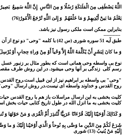
اللَّهُ يَصْطَفِى مِنَ الْمَلَئكَةِ رُسُلًا وَ مِنَ النَّاسِ إِنَّ اللَّهَ سَمِيعُ بَصِيرٌ(75
يَعْلَمُ مَا بَينْ‏َ أَيْدِيهِمْ وَ مَا خَلْفَهُمْ وَ إِلىَ اللَّهِ تُرْجَعُ الْأُمُورُ(76)
بنابراین ممکن است ملکی رسول نیز باشد.
-----------
طبق آیه 51 سوره شوری (س 42) با کلمه "وحی" دو نوع از آن ممکن است منظور باشد.یک نوع بدون واسطه و یک نوع با واسطه ای به نام رسول:
وَ ما كانَ لِبَشَرٍ أَنْ يُكَلِّمَهُ اللَّهُ إِلاَّ وَحْياً أَوْ مِنْ وَراءِ حِجابٍ أَوْ يُرْسِلَ 
نوع بی واسطه وحی همانی است که بطور مثال بر زنبور عسل و 
رسم کلی زندگی بر آنها وحی میشود. در این روش طرف مقصد 
"وحی" بی واسطه بر ابراهیم نیز از این قبیل است.روح القدس
روح القدس و خداوند واسطه ای نیست.در روش ارسال "وحی" ب
کلیت بخشی به این ارسال مراسلات باز هم با روح القدس حی
کلیت بخشی به ما انزل الله در طول تاریخ کتابی حیات بخش است
وَ كَذَالِكَ أَوْحَيْنَا إِلَيْكَ قُرْءَانًا عَرَبِيًّا لِّتُنذِرَ أُمَّ الْقُرَى‏ وَ مَنْ حَوْلهََا وَ
شَرَعَ لَكُمْ مِنَ الدِّينِ ما وَصَّى بِهِ نُوحاً وَ الَّذي أَوْحَيْنا إِلَيْكَ وَ ما وَصَّ
إِلَيْهِ مَنْ يُنيبُ (13) شوری