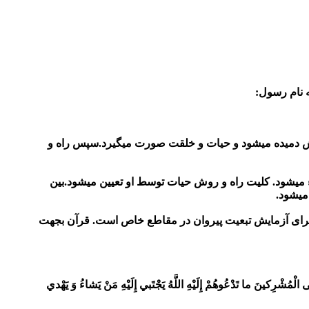
بخش دمیده میشود و حیات و خلقت صورت میگیرد.سپس راه و
میشود. کلیت راه و روش حیات توسط او تعیین میشود.بین
میشود.
رای آزمایش تبعیت پیروان در مقاطع خاص است. قرآن بجهت
الْمُشْرِكينَ ما تَدْعُوهُمْ إِلَيْهِ اللَّهُ يَجْتَبي‏ إِلَيْهِ مَنْ يَشاءُ وَ يَهْدي