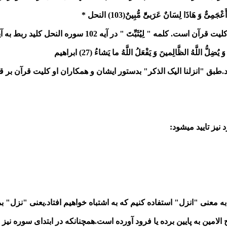
َمِىٌّ وَ هَاذَا لِسَانٌ عَرَبىِ‏ٌّ مُّبِينٌ(103) النحل *
 سوره النحل کلید ربط به آیه ذیل از سوره ابراهیم است که میفرماید:
ُضِلُّ اللَّهُ الظَّالِمينَ وَ يَفْعَلُ اللَّهُ ما يَشاءُ (27) ابراهیم
.طبق "انزلنا الیک الذکر" بدستور ایشان و همکاران او کلیت قرآن بر 
نیز تایید میشود:
به معنی "انزل" استفاده کنیم که به اشتباه خواهیم افتاد.یعنی "نزل" 
الامین به پایین برده یا فرود آورده است.همچنانکه در ابتدای سوره نیز 