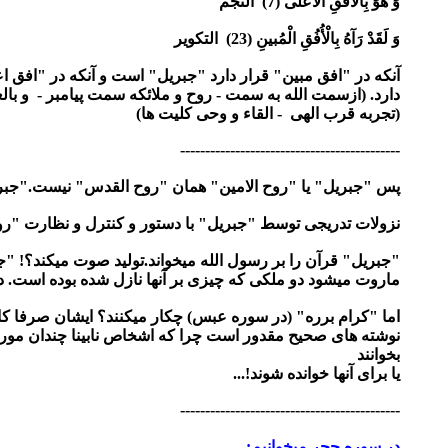
وَ هُوَ بِالْأُفُقِ الْأَعْلى‏ (7) النجم
وَ لَقَدْ رَآهُ بِالْأُفُقِ الْمُبينِ (23) التکویر
آنکه در "افق مبین" قرار دارد "جبریل" است و آنکه در "افق
دارد. (ازسمت الله به سمت - روح و ملائکه سمت پیامبر - و ب
(تجربه قرب الهی
- القاء و وحی کلیت ها
)
--------------------------------------------
پس "جبریل" یا "روح الامین" همان "روح القدس" نیست."جبری
نزولات تدریجی توسط "جبریل" با دستور و کنترل و نظارت "رو
"جبریل" قرآن را بر رسول الله میخواند.تولید صوت میکند؟! "
ماروت میشود دو ملکی که چیزی بر آنها نازل شده بوده است. در 
اما "کرام برره" (در سوره عبس) چکار میکنند؟ ایشان صرفا کا
نوشته های صحیح مقدور است چرا که اشخاص نابینا چندان مورد 
بخوانند
یا برای آنها خوانده شوند!...
--------------------------------------------
در سوره حجر میخوانیم: