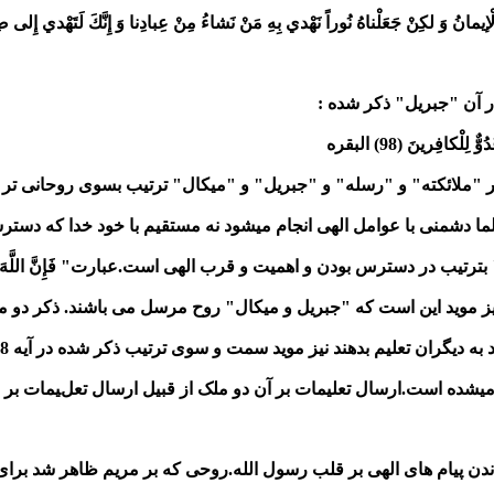
إيمانُ وَ لكِنْ جَعَلْناهُ نُوراً نَهْدي بِهِ مَنْ نَشاءُ مِنْ عِبادِنا وَ إِنَّكَ لَتَهْدي إِلى‏ صِراط
 آن "جبریل" ذکر شده :
لْكافِرينَ (98) البقره
ا دشمنی با عوامل الهی انجام میشود نه مستقیم با خود خدا که دستر
َ " بترتیب در دسترس بودن و اهمیت و قرب الهی است.عبارت" فَإِنَّ اللَّهَ عَدُ
یز موید این است که "جبریل و میکال" روح مرسل می باشند. ذکر دو ملک
لیم بدهند نیز موید سمت و سوی ترتیب ذکر شده در آیه 98 است. فراگیری تعلیمات هاروت و ماروت که بر
جام میشده است.ارسال تعلیمات بر آن دو ملک از قبیل ارسال تعلیمات
ندن پیام های الهی بر قلب رسول الله.روحی که بر مریم ظاهر شد بر