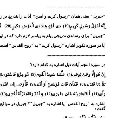
--------------------------------------------
"جبریل" یعنی همان "رسول کریم و امین" آیات را بتدریج بر رسول
إِنَّهُ لَقَوْلُ رَسُولٍ كَرِيمٍ(19) ذِى قُوَّةٍ عِندَ ذِى الْعَرْشِ مَكِينٍ(20) مُّطَاعٍ ثمَ‏َّ أَمِينٍ(21) التکویر
"جبریل" برای رساندن تدریجی پیام به پیامبر لازم دارد که در 
آیا در سوره تکویر اشاره "رسول کریم" به "روح القدس" است
--------------------------------------------
در سوره النجم آیات ذیل اشاره به کدام دارد؟
إِنْ هُوَ إِلَّا وَحْىٌ يُوحَى‏(4) عَلَّمَهُ شَدِيدُ الْقُوَى‏(5) ذُو مِرَّةٍ فَاسْتَوَى‏(6) وَ هُوَ بِالْأُفُقِ الْأَعْلىَ‏(7)
ثمُ‏َّ دَنَا فَتَدَلىَ‏(8) فَكاَنَ قَابَ قَوْسَينْ‏ِ أَوْ أَدْنىَ‏(9) فَأَوْحَى إِلىَ‏ عَبْدِهِ مَا أَوْحَى‏(10) مَا كَذَبَ الْفُؤَادُ مَا
رَأَى(11) أَ فَتُمَارُونَهُ عَلىَ‏ مَا يَرَى‏(12) وَ لَقَدْ رَءَاهُ نَزْلَةً أُخْرَى‏(13) عِندَ سِدْرَةِ المُْنتَهَى‏(14)
اشاره به "روح القدس" یا اشاره به "جبریل"؟ جبریل در مواقع 
گفت :