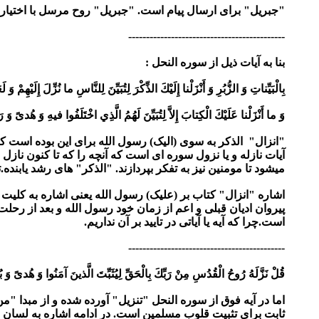
"جبریل" برای ارسال پیام است. "جبریل" روح مرسل با اختیار
--------------------------------------------
بنا به آیات ذیل از سوره النحل :
بِالْبَيِّناتِ وَ الزُّبُرِ وَ أَنْزَلْنا إِلَيْكَ الذِّكْرَ لِتُبَيِّنَ لِلنَّاسِ ما نُزِّلَ إِلَيْهِمْ وَ لَعَلّ
وَ ما أَنْزَلْنا عَلَيْكَ الْكِتابَ إِلاَّ لِتُبَيِّنَ لَهُمُ الَّذِي اخْتَلَفُوا فيهِ وَ هُدىً وَ رَحْ
"انزال" الذکر به سوی (الیک) رسول الله برای این بوده است که
آیات نازله و یا نزول سوره ای است که آنچه را که تا کنون نازل
میشود تا مومنین نیز به تفکر بپردازند. "الذکر" های رشد یابنده.
اشاره "انزال" کتاب بر (علیک) رسول الله یعنی اشاره به کلیت 
پیروان ادیان قبلی و اعم از زمان خود رسول الله و بعد از رحلت 
است.چرا که آیه یا آیاتی در تایید بر آن نداریم.
--------------------------------------------
قُلْ نَزَّلَهُ رُوحُ الْقُدُسِ مِنْ رَبِّكَ بِالْحَقِّ لِيُثَبِّتَ الَّذينَ آمَنُوا وَ هُدىً وَ بُشْرى‏
اما در آیه فوق از سوره النحل "تنزیل" آورده شده و از مبدا 
ثابت برای تثبیت قلوب مسلمین است. در ادامه اشاره به لسان عر