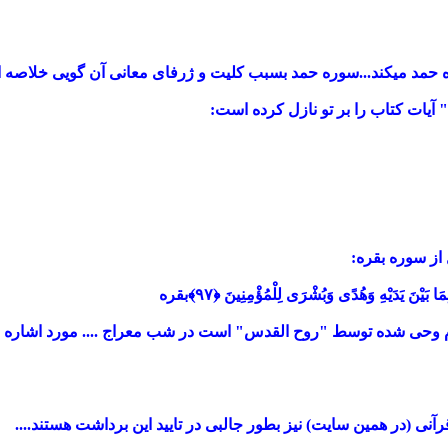
 حمد میکند...سوره حمد بسبب کلیت و ژرفای معانی آن گویی خلاصه ا
 آیات کتاب را بر تو نازل کرده است:
 از سوره بقره:
ِمَا بَيْنَ يَدَيْهِ وَهُدًى وَبُشْرَى لِلْمُؤْمِنِينَ ﴿۹۷﴾
بقره
وم وحی شده توسط "روح القدس" است در شب معراج .... مورد اشاره سو
آنی (در همین سایت) نیز بطور جالبی در تایید این برداشت هستند....