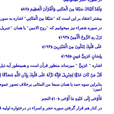
وَلَقَدْ آتَيْنَاكَ سَبْعًا مِنَ الْمَثَانِي وَالْقُرْآنَ الْعَظِيمَ ﴿۸۷﴾
بیشتر اعتقاد بر این است که "
سَبْعًا مِنَ الْمَثَانِي
" اشاره به سوره
در سوره شعراء نیز میخوانیم که "روح الامین" یا همان "جبریل"
نَزَلَ بِهِ الرُّوحُ الْأَمِينُ ﴿۱۹۳﴾
عَلَى قَلْبِكَ لِتَكُونَ مِنَ الْمُنْذِرِينَ ﴿۱۹۴﴾
بِلِسَانٍ عَرَبِيٍّ مُبِينٍ ﴿۱۹۵﴾
اشاره " عَرَبِيٍّ " میرساند منظور قرآن است و همینطور آیه ذیل
قُلْ مَنْ كَانَ عَدُوًّا لِجِبْرِيلَ فَإِنَّهُ نَزَّلَهُ عَلَى قَلْبِكَ بِإِذْنِ اللَّهِ مُصَدِّقًا ل
بنابراین سوه حمد یا همان سبعا من المثانی برخلاف تصور عم
امین:
فَأَوْحَى إِلَى عَبْدِهِ مَا أَوْحَى ﴿۱۰﴾
النجم
در کنار هم قرار گرفتن سوره حجر و اسراء در درختواره اولیه قر