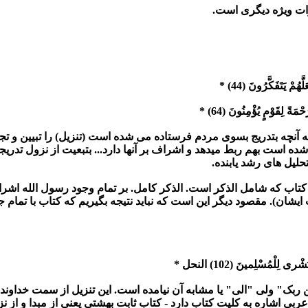
ات ویژه دیگری است.
َهُمْ يَتَفَكَّرُونَ (44) *
مَةً لِقَوْمٍ يُؤْمِنُونَ (64) *
 آنچه بتدریج بسوی مردم فرستاده می شده است (تنزیل) را تبیین و تجزی
 شده است بهم ربط میدهد و اشراف بر آنها دارد... بتبعیت از نزول تدر
تحلیل های رشد یابنده.
کتاب که شامل الذکر است. الذکر کامل. بر تمام وجود رسول الله اشراف
ایشان). مقصود دیگر این است که نباید نتیجه بگیریم که کتاب با تمام جزئ
 لِلْمُسْلِمينَ (102) النحل *
"من ربک" ولی "الی" یا مشابه آن نیامده است. این تنزیل از سمت خداو
بی اشاره به کلیت کتاب دارد - کتاب ثابت بهشتی یعنی از مبدا و از نز