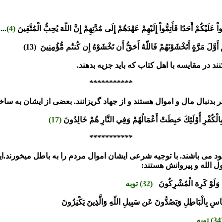
 عَلَيْكُمْ أَحَدًا فَأَتِمُّواْ إِلَيْهِمْ
عَهْدَهُمْ إِلَى مُدَّتِهِمْ إِنَّ اللّهَ يُحِبُّ الْمُتَّقِينَ
(4)
...
َوَّلَ مَرَّةٍ
أَتَخْشَوْنَهُمْ فَاللّهُ أَحَقُّ أَن تَخْشَوْهُ إِن كُنتُم مُّؤُمِنِينَ
(13)
د در مقایسه با اهل کتاب که باید جزیه بدهند.
***********
بدنبال مال و اموال هستند و از جهاد گریزانند. بعضی از ایشان به سا
الْكُفْرِ أُوْلَئِكَ حَبِطَتْ أَعْمَالُهُمْ وَفِي
النَّارِ هُمْ خَالِدُونَ
(17)
***********
ود می باشند. با توجیه شرعی ایشان اموال مردم را به باطل میخورند.
 الله و پیروانش هستند:
ِ وَلَوْ كَرِهَ الْمُشْرِكُونَ
(32) توبه
نَّاسِ بِالْبَاطِلِ
وَيَصُدُّونَ عَن سَبِيلِ اللّهِ وَالَّذِينَ يَكْنِزُونَ
ه