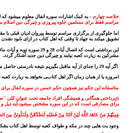
خلاصه چهارم
– به کمک اشارات سوره انفال معلوم میشود که ا
مراسم فقط برای مسلمین جلوه پیروزی و چیرگی دین اسلام بر 
اما جلوگیری از برگزاری مراسم توسط پیروان ادیان قبلی با 
تشویق میکند به جهاد تا وقتی که اهل کتاب در ازای نابود نشدن 
این برداشتی است که اتصال آیات 28 و 29 سوره توبه و
آیات ماق
مشرکین به زیارت کعبه نیایند و چیرگی دین جدید آشکار گردد.
اگر آیه 29 را جدای از آیه ماقبل بگیریم نتیجه نادرستی حاصل میشود حاکی از اینکه جهاد و قتال ابتدایی با اهل کتاب مجوز دارد و ایشان باید در هر حال جزیه بدهند و ...
امروزه یا از همان زمان اگر اهل کتابی نخواهد به زیارت کعبه 
متاسفانه این جکم نیز همچون حکم خمس در سوره انفال برای ه
((پرداختی همگانی و همیشگی افراد جامعه تحت عنوان کلی "صدق
برای مصارفی است که در این سوره مشخص میشود.آیه ذیل و آیا
وَمِنْهُمْ مَنْ عَاهَدَ اللَّهَ لَئِنْ آتَانَا مِنْ فَضْلِهِ لَنَصَّدَّقَنَّ وَلَنَكُونَنَّ مِنَ الصَّالِ
وجود بت هایی چند در مکه و طواف کعبه توسط اهل کتاب بشکلی