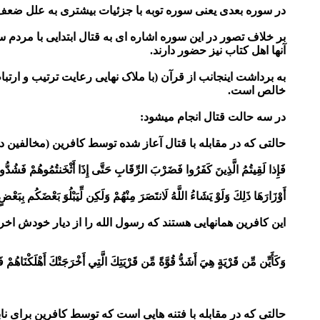
در سوره بعدی یعنی سوره توبه با جزئیات بیشتری به علل ضعف ا
بر خلاف تصور در این سوره اشاره ای به قتال ابتدایی با مردم
آنها اهل کتاب نیز حضور دارند.
به برداشت اینجانب از قرآن (با ملاک نهایی رعایت ترتیب و ارت
خالص است.
در سه حالت قتال انجام میشود:
حالتی که در مقابله با قتال آعاز شده توسط کافرین (مخالفین د
فَإِذا لَقِيتُمُ الَّذِينَ كَفَرُوا فَضَرْبَ الرِّقَابِ حَتَّى إِذَا
أَثْخَنتُمُوهُمْ فَشُدُّوا ا
أَوْزَارَهَا ذَلِكَ وَلَوْ يَشَاءُ
اللَّهُ لَانتَصَرَ مِنْهُمْ وَلَكِن لِّيَبْلُوَ بَعْضَكُم بِبَعْضٍ
این کافرین همانهایی هستند که رسول الله را از دیار خودش اخر
وَكَأَيِّن مِّن قَرْيَةٍ هِيَ أَشَدُّ قُوَّةً مِّن قَرْيَتِكَ الَّتِي أَخْرَجَتْكَ أَهْلَكْنَاهُمْ ف
حالتی که در مقابله با فتنه هایی است که توسط کافرین برای ناب