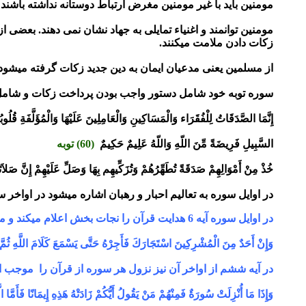
مومنین باید با غیر مومنین مغرض ارتباط دوستانه نداشته باشند 
مومنین توانمند و اغنیاء تمایلی به جهاد نشان نمی دهند. بعضی 
زکات دادن ملامت میکنند.
از مسلمین یعنی مدعیان ایمان به دین جدید زکات گرفته میشود ی
سوره توبه خود شامل دستور واجب بودن پرداخت زکات و شامل
إِنَّمَا الصَّدَقَاتُ لِلْفُقَرَاء وَالْمَسَاكِينِ وَالْعَامِلِينَ
عَلَيْهَا وَالْمُؤَلَّفَةِ قُل
السَّبِيلِ فَرِيضَةً مِّنَ اللّهِ وَاللّهُ
عَلِيمٌ حَكِيمٌ
(60) توبه
خُذْ مِنْ أَمْوَالِهِمْ صَدَقَةً تُطَهِّرُهُمْ وَتُزَكِّيهِم بِهَا
وَصَلِّ عَلَيْهِمْ إِنَّ صَلاَ
در اوایل سوره به تعالیم احبار و رهبان اشاره میشود در اواخر س
در اوایل سوره آیه 6 هدایت قرآن را نجات بخش اعلام میکند و میفرماید :
وَإِنْ أَحَدٌ مِنَ الْمُشْرِكِينَ اسْتَجَارَكَ فَأَجِرْهُ حَتَّى
يَسْمَعَ كَلَامَ اللَّهِ ثُمَّ أ
در آیه ششم از اواخر آن نیز نزول هر سوره از قرآن را موجب ا
وَإِذَا مَا أُنْزِلَتْ سُورَةٌ فَمِنْهُمْ مَنْ يَقُولُ أَيُّكُمْ
زَادَتْهُ هَذِهِ إِيمَانًا فَأَمَّا ا