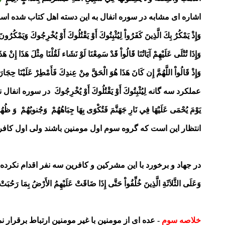
اشاره ای مشابه در سوره انفال به این دسته اهل کتاب شده اس
وَإِذْ يَمْكُرُ بِكَ الَّذِينَ كَفَرُواْ لِيُثْبِتُوكَ أَوْ يَقْتُلُوكَ
أَوْ يُخْرِجُوكَ وَيَمْكُرُونَ و
وَإِذَا تُتْلَى عَلَيْهِمْ آيَاتُنَا قَالُواْ قَدْ سَمِعْنَا لَوْ نَشَاء
لَقُلْنَا مِثْلَ هَذَا إِنْ هَذ
وَإِذْ قَالُواْ اللَّهُمَّ إِن كَانَ هَذَا هُوَ الْحَقَّ مِنْ عِندِكَ
فَأَمْطِرْ عَلَيْنَا حِجَارَة
عملکرد سه گانه
لِيُثْبِتُوكَ أَوْ يَقْتُلُوكَ
أَوْ يُخْرِجُوكَ
در سوره انفال نت
يَوْمَ يُحْمَى عَلَيْهَا فِي نَارِ جَهَنَّمَ فَتُكْوَى بِهَا جِبَاهُهُمْ
وَجُنوبُهُمْ وَ ظُهُور
انتظار این است که گروه سوم اول مومنین باشند ولی اول کافر
در جهاد و برخورد با این مشرکین و کافرین سه نفر اقدام نکرد
وَعَلَى الثَّلاَثَةِ الَّذِينَ خُلِّفُواْ حَتَّى إِذَا ضَاقَتْ
عَلَيْهِمُ الأَرْضُ بِمَا رَحُبَت
خلاصه سوم
- عده ای از مومنین با غیر مومنین ارتباط برقرار نمو