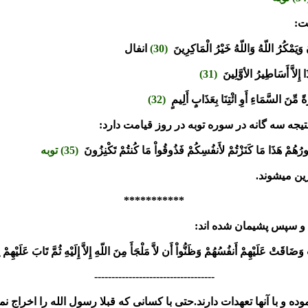
ت:
َيَمْكُرُ اللّهُ وَاللّهُ خَيْرُ
الْمَاكِرِينَ
(30)
انفال
َا إِلاَّ أَسَاطِيرُ الأوَّلِينَ
(31)
ً مِّنَ السَّمَاءِ أَوِ ائْتِنَا بِعَذَابٍ
أَلِيمٍ
(32)
یجه سه گانه در سوره توبه در روز قیامت دارد:
ُهُمْ هَذَا مَا كَنَزْتُمْ لأَنفُسِكُمْ فَذُوقُواْ
مَا كُنتُمْ تَكْنِزُونَ
(35) توبه
ین میشوند.
***********
ه و سپس پشیمان شده اند:
ْ وَضَاقَتْ عَلَيْهِمْ أَنفُسُهُمْ
وَظَنُّواْ أَن لاَّ مَلْجَأَ مِنَ اللّهِ إِلاَّ إِلَيْهِ ثُمَّ تَابَ
عَلَيْهِمْ ل
-----------------------------------
ده و با آنها تعهدات دارند.حتی با کسانی که قبلا رسول الله را اخراج نمو