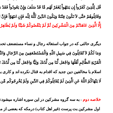
قُل لِلَّذِينَ كَفَرُواْ إِن يَنتَهُواْ يُغَفَرْ لَهُم مَّا قَدْ سَلَفَ وَإِنْ يَعُودُواْ فَقَدْ مَ
وَقَاتِلُوهُمْ حَتَّى لاَ تَكُونَ فِتْنَةٌ وَيَكُونَ الدِّينُ كُلُّهُ
لِلّه فَإِنِ انتَهَوْاْ فَإِنَّ ال
إِلَّا الَّذِينَ عَاهَدْتُمْ مِنَ الْمُشْرِكِينَ ثُمَّ لَمْ يَنْقُصُوكُمْ شَيْئًا وَلَمْ يُظَاهِرُوا عَلَ
دیگری حالتی که در جواب استغاثه رجال و نساء مستضعف تحت
وَمَا لَكُمْ لاَ تُقَاتِلُونَ فِي سَبِيلِ اللّهِ وَالْمُسْتَضْعَفِينَ
مِنَ الرِّجَالِ وَالنِّس
الْقَرْيَةِ الظَّالِمِ أَهْلُهَا وَاجْعَل
لَّنَا مِن لَّدُنكَ وَلِيًّا وَاجْعَل لَّنَا مِن لَّدُنكَ 
اسلام با مخالفین دین جدید که اقدام به قتال نکرده اند و کاری ب
لَا يَنْهَاكُمُ اللَّهُ عَنِ الَّذِينَ لَمْ يُقَاتِلُوكُمْ فِي الدِّينِ
وَلَمْ يُخْرِجُوكُم مِّن د
خلاصه دوم
- به سه گروه مشرکین در این سوره اشاره میشود:
اول مشرکین بت پرست (غیر اهل کتاب) درمکه که بعضی از مومنین 