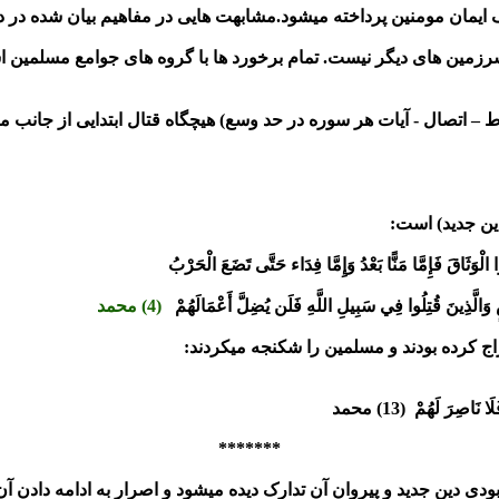
یمان مومنین پرداخته میشود.مشابهت هایی در مفاهیم بیان شده در دو 
 سرزمین های دیگر نیست. تمام برخورد ها با گروه های جوامع مسلمین 
باط – اتصال - آیات هر سوره در حد وسع) هیچگاه قتال ابتدایی از جانب
ین جدید) است:
لْوَثَاقَ فَإِمَّا مَنًّا بَعْدُ وَإِمَّا
فِدَاء حَتَّى تَضَعَ الْحَرْبُ
وَالَّذِينَ قُتِلُوا فِي سَبِيلِ اللَّهِ فَلَن يُضِلَّ أَعْمَالَهُمْ
(4) محمد
اج کرده بودند و مسلمین را شکنجه میکردند:
َلَا نَاصِرَ لَهُمْ
(13) محمد
*******
ودی دین جدید و پیروان آن تدارک دیده میشود و اصرار به ادامه دادن آن