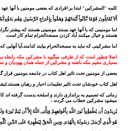
کلمه "المشرکین" ابتدا بر افرادی که بعضی مومنین با آنها عهد ب
أَلاَ تُقَاتِلُونَ قَوْمًا نَّكَثُواْ أَيْمَانَهُمْ وَهَمُّواْ
بِإِخْرَاجِ الرَّسُولِ وَهُم بَدَؤُوكُمْ أ
اما مومنینی که با آنها عهد بستند مومنینی هستند که بیشتر نگرا
هستند و خیال میکنند آباد کردن مسجدالحرام تمام کار است.
اما مشرکینی که نباید به مسجدالحرام بیایند کدامند.آیا آنهایی که
اصلا چطور است که از طرفی میگوید با مشرکین مکه رابطه بر
بسیاری مقیم مکه باشند و مشرکین از جمله همان یهودیان و م
بعضی از مومنین تحت تاثیر اهل کتاب در جامعه مومنین قرار گرفته 
اهل کتاب خودشان تحت تاثیر تعلیمات احبار و رهبان هستند.ایشا
زمانی که تصمیم به براندازی دارند و اسلحه بدست گرفته اند ک
میشود مشرکین خطاب می گردند :
يُرِيدُونَ أَن يُطْفِؤُواْ نُورَ اللّهِ بِأَفْوَاهِهِمْ وَيَأْبَى اللّهُ إِلاَّ أَن يُتِمَّ نُورَهُ وَ
هُوَ الَّذِي أَرْسَلَ رَسُولَهُ بِالْهُدَى وَدِينِ الْحَقِّ لِيُظْهِرَهُ عَلَى الدِّينِ كُلِّه