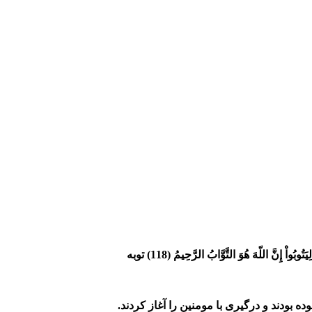
ِيَتُوبُواْ إِنَّ اللّهَ هُوَ التَّوَّابُ الرَّحِيمُ
(118) توبه
ده بودند و درگیری با مومنین را آغاز کردند.