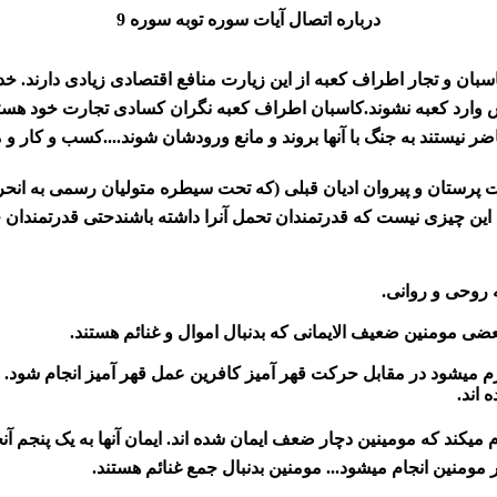
درباره اتصال آیات سوره توبه سوره 9
بان و تجار اطراف کعبه از این زیارت منافع اقتصادی زیادی دارند. خد
س وارد کعبه نشوند.کاسبان اطراف کعبه نگران کسادی تجارت خود هستند 
ضر نیستند به جنگ با آنها بروند و مانع ورودشان شوند....کسب و کار و 
ت پرستان و پیروان ادیان قبلی (که تحت سیطره متولیان رسمی به ان
 این چیزی نیست که قدرتمندان تحمل آنرا داشته باشندحتی قدرتمندان ج
 روحی و روانی.
 مومنین ضعیف الایمانی که بدنبال اموال و غنائم هستند.
لازم میشود در مقابل حرکت قهر آمیز کافرین عمل قهر آمیز انجام شو
 اند.
 و حوش زمان نزول آیات سوره انفال یعی سوره 8 اعلام میکند که مومینین دچار ضعف ایمان شده اند.
ر مومنین انجام میشود... مومنین بدنبال جمع غنائم هستند.