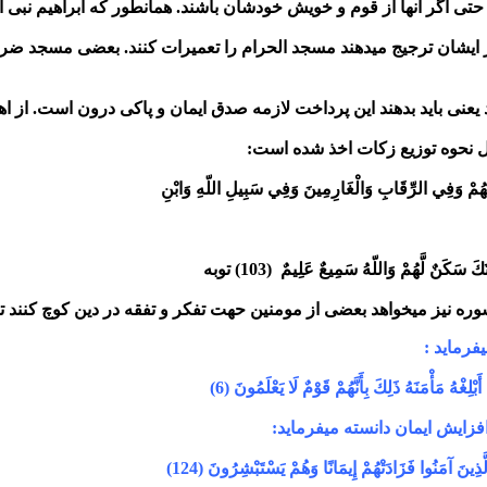
حتی اگر آنها از قوم و خویش خودشان باشند. همانطور که ابراهیم نبی ا
از ایشان ترجیج میدهند مسجد الحرام را تعمیرات کنند. بعضی مسجد ضرار
عنی باید بدهند این پرداخت لازمه صدق ایمان و پاکی درون است. از اه
 نحوه توزیع زکات اخذ شده است:
ُوبُهُمْ وَفِي الرِّقَابِ وَالْغَارِمِينَ
وَفِي سَبِيلِ اللّهِ وَابْنِ
تَكَ سَكَنٌ لَّهُمْ وَاللّهُ سَمِيعٌ
عَلِيمٌ
(103) توبه
وره نیز میخواهد بعضی از مومنین حهت تفکر و تفقه در دین کوچ کنند تا بت
َبْلِغْهُ مَأْمَنَهُ ذَلِكَ بِأَنَّهُمْ
قَوْمٌ لَا يَعْلَمُونَ (6)
فزایش ایمان دانسته میفرماید:
لَّذِينَ آمَنُوا فَزَادَتْهُمْ
إِيمَانًا وَهُمْ يَسْتَبْشِرُونَ (124)