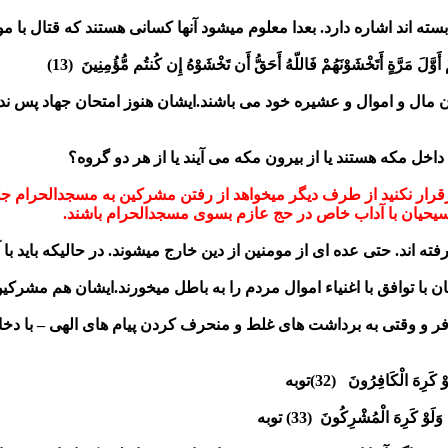
سته اند اشاره دارد. بعدا معلوم میشود آنها کسانی هستند که قتال با مو
َوَّلَ مَرَّةٍ
أَتَخْشَوْنَهُمْ فَاللّهُ أَحَقُّ أَن تَخْشَوْهُ إِن كُنتُم مُّؤُمِنِينَ (13)
ن مال و اموال و عشیره خود می باشند.ایشان هنوز امتحان جهاد پس نداده
 داخل مکه هستند یا از بیرون مکه می آیند یا از هر دو گروه؟
قرار نکنید از طرف دیگر میخواهد از رفتن مشرکین به مسجدالحرام ج
سیحیان با آداب خاص در حج عازم بسوی مسجدالحرام باشند.
اند. حتی عده ای از مومنین از دین خارج میشوند. در حالیکه باید با آنها
ن با توافق با اغنیاء اموال مردم را به باطل میخورند.ایشان هم مشرک
افر و وقتی به برداشت های غلط و منحرف کردن پیام های الهی – با دخا
لَوْ كَرِهَ الْكَافِرُونَ
(32)توبه
ِ وَلَوْ كَرِهَ الْمُشْرِكُونَ
(33) توبه