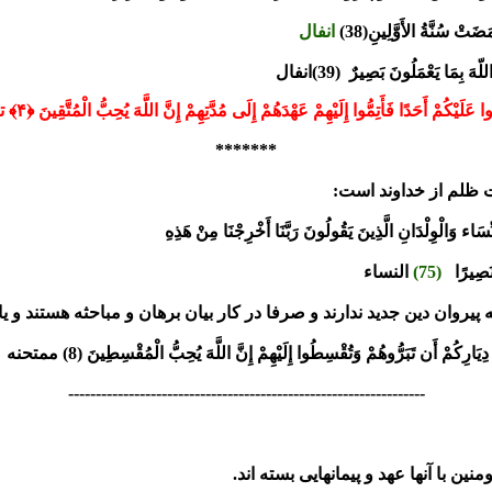
ضَتْ سُنَّةُ الأَوَّلِينِ(38)
انفال
لّهَ بِمَا يَعْمَلُونَ بَصِيرٌ (39)انفال
يْكُمْ أَحَدًا فَأَتِمُّوا إِلَيْهِمْ عَهْدَهُمْ إِلَى مُدَّتِهِمْ إِنَّ اللَّهَ يُحِبُّ الْمُتَّقِينَ ﴿۴﴾ توبه
*******
 ظلم از خداوند است:
َاء وَالْوِلْدَانِ الَّذِينَ يَقُولُونَ رَبَّنَا
أَخْرِجْنَا مِنْ هَذِهِ
نَصِيرًا
(75)
النساء
ه پیروان دین جدید ندارند و صرفا در کار بیان برهان و مباحثه هستند و 
ِيَارِكُمْ أَن تَبَرُّوهُمْ وَتُقْسِطُوا
إِلَيْهِمْ إِنَّ اللَّهَ يُحِبُّ الْمُقْسِطِينَ (8) ممتحنه
-----------------------------------------------------------------
با آنها عهد و پیمانهایی بسته اند.