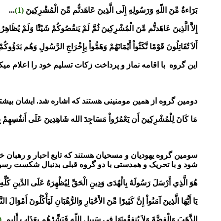
بَرَاءةٌ مِّنَ اللّهِ وَرَسُولِهِ إِلَى الَّذِينَ عَاهَدتُّم مِّنَ الْمُشْرِكِينَ
(1)
...
إِلاَّ الَّذِينَ عَاهَدتُّم مِّنَ الْمُشْرِكِينَ ثُمَّ لَمْ يَنقُصُوكُمْ
شَيْئًا وَلَمْ يُظَاهِرُواْ
أَلاَ تُقَاتِلُونَ قَوْمًا نَّكَثُواْ أَيْمَانَهُمْ وَهَمُّواْ
بِإِخْرَاجِ الرَّسُولِ وَهُم بَدَؤُوكُمْ أ
این گروه با اقامه نماز و پرداخت زکات تسلیم خود را اعلام میکنن
دومین گروه از همین مومنینی هستند که اشاره شد. ایشان بیشتر 
مَا كَانَ لِلْمُشْرِكِينَ أَن يَعْمُرُواْ مَسَاجِدَ الله شَاهِدِينَ
عَلَى أَنفُسِهِمْ بِ
سومین گروه یهودیان و مسحیان هستند که تابع احبار و رهبان خ
شود و با تحریک و همدستی با دو گروه قبلی بدنبال شکست رسول
هُوَ الَّذِي أَرْسَلَ رَسُولَهُ بِالْهُدَى وَدِينِ الْحَقِّ لِيُظْهِرَهُ عَلَى الدِّينِ كُلِّه
يَا أَيُّهَا الَّذِينَ آمَنُواْ إِنَّ كَثِيرًا مِّنَ الأَحْبَارِ
وَالرُّهْبَانِ لَيَأْكُلُونَ أَمْوَالَ ال
الذَّهَبَ
وَالْفِضَّةَ وَلاَ يُنفِقُونَهَا فِي سَبِيلِ اللّهِ فَبَشِّرْهُم
بِعَذَابٍ أَلِيمٍ
(34) توب