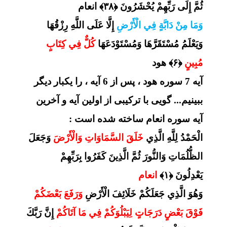
ثُمَّ إِلَى رَبِّهِمْ يُحْشَرُونَ ﴿۳۸﴾ انعام
وَمَا مِنْ دَابَّةٍ فِي الْأَرْضِ
إِلَّا عَلَى اللَّهِ رِزْقُهَا
وَيَعْلَمُ مُسْتَقَرَّهَا وَمُسْتَوْدَعَهَا
كُلٌّ فِي كِتَابٍ
مُبِينٍ
﴿۶﴾ هود
آیه 7 سوره هود ، پس از 6 آیه ، را یکبار دیگر
ببینیم... گویی با ترکیبی از اولین آیه و آخرین
آیه سوره انعام ساخته شده است :
الْحَمْدُ لِلَّهِ الَّذِي
خَلَقَ السَّمَاوَاتِ وَالْأَرْضَ
وَجَعَلَ
الظُّلُمَاتِ وَالنُّورَ ثُمَّ الَّذِينَ كَفَرُوا بِرَبِّهِمْ
يَعْدِلُونَ ﴿۱﴾
انعام
وَهُوَ الَّذِي جَعَلَكُمْ خَلَائِفَ الْأَرْضِ
وَرَفَعَ بَعْضَكُمْ
فَوْقَ بَعْضٍ دَرَجَاتٍ لِيَبْلُوَكُمْ فِي مَا آتَاكُمْ
إِنَّ رَبَّكَ