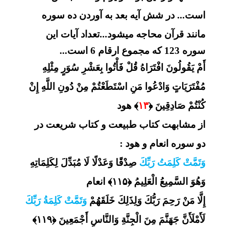
است... در شش آیه بعد به آوردن ده سوره
مانند قرآن محاجه میشود...
تعداد آیات این
سوره 123 که مجموع ارقام 6 است
...
أَمْ يَقُولُونَ افْتَرَاهُ قُلْ فَأْتُوا بِعَشْرِ سُوَرٍ مِثْلِهِ
مُفْتَرَيَاتٍ وَادْعُوا مَنِ اسْتَطَعْتُمْ مِنْ دُونِ اللَّهِ إِنْ
كُنْتُمْ صَادِقِينَ ﴿
۱۳
﴾ هود
از مشابهت کتاب طبیعت و کتاب شریعت در
دو سوره انعام و هود :
وَتَمَّتْ كَلِمَتُ رَبِّكَ
صِدْقًا وَعَدْلًا لَا مُبَدِّلَ لِكَلِمَاتِهِ
وَهُوَ السَّمِيعُ الْعَلِيمُ ﴿۱۱۵﴾ انعام
إِلَّا مَنْ رَحِمَ رَبُّكَ وَلِذَلِكَ خَلَقَهُمْ
وَتَمَّتْ كَلِمَةُ رَبِّكَ
لَأَمْلَأَنَّ جَهَنَّمَ مِنَ الْجِنَّةِ وَالنَّاسِ أَجْمَعِينَ ﴿۱۱۹﴾