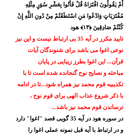
أَمْ يَقُولُونَ افْتَرَاهُ قُلْ فَأْتُوا بِعَشْرِ سُوَرٍ مِثْلِهِ
مُفْتَرَيَاتٍ وَادْعُوا مَنِ اسْتَطَعْتُمْ مِنْ دُونِ اللَّهِ إِنْ
كُنْتُمْ صَادِقِينَ ﴿۱۳﴾ هود
تایید مکرر در آیه 35 بی ارتباط نیست و این نیز
نوعی اغوا می باشد برای شنوندگان آیات
قرآن... این اغوا بطرز زیبایی در پایان
مباحثه و نصایح نوح گنجانده شده است تا با
تکذیبیه قوم محمد نیز همراه شود...تا در ادامه
با ذکر شروع عذاب الهی برای قوم نوح ،
ترساندن قوم محمد نیز باشد...
در سوره هود در آیه 35 گویی قصد "اغوا" دارد
و در ارتباط با آیه قبل نمونه عملی اغوا را