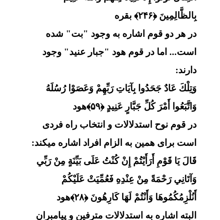
بِالظَّالِمِينَ ﴿۲۴۶﴾ بقره
در هر دو قوم اشاره به وجود "بت" شده
است... اما در قوم هود "جبار عنید" وجود
دارند:
وَتِلْكَ عَادٌ جَحَدُوا بِآيَاتِ رَبِّهِمْ وَعَصَوْا رُسُلَهُ
وَاتَّبَعُوا أَمْرَ كُلِّ جَبَّارٍ عَنِيدٍ ﴿۵۹﴾هود
در قوم نوح استدلالات و انتخاب راه فردی
است برای همین به الزام افراد اشاره میکند:
قَالَ يَا قَوْمِ أَرَأَيْتُمْ إِنْ كُنْتُ عَلَى بَيِّنَةٍ مِنْ رَبِّي
وَآتَانِي رَحْمَةً مِنْ عِنْدِهِ فَعُمِّيَتْ عَلَيْكُمْ
أَنُلْزِمُكُمُوهَا وَأَنْتُمْ لَهَا كَارِهُونَ ﴿۲۸﴾هود
البته اشاره به استدلالات مترفین و پیامبران