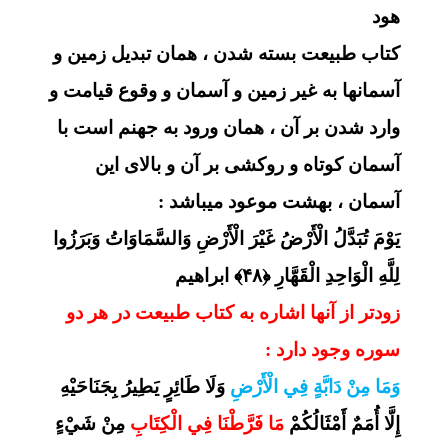
هود
کتاب طبیعت بسته شدن ، همان تبدیل زمین و
آسمانها به غیر زمین و آسمان و وقوع قیامت و
وارد شدن بر آن ، همان ورود به جهنم است با
آسمان کوتاه و روکشی بر آن و بالای این
آسمان ، بهشت موعود میباشد :
يَوْمَ تُبَدَّلُ الْأَرْضُ غَيْرَ الْأَرْضِ وَالسَّمَاوَاتُ وَبَرَزُوا
لِلَّهِ الْوَاحِدِ الْقَهَّارِ ﴿۴۸﴾ ابراهیم
زودتر از آنها اشاره به کتاب طبیعت در هر دو
سوره وجود دارد :
وَمَا مِنْ دَابَّةٍ فِي الْأَرْضِ
وَلَا طَائِرٍ يَطِيرُ بِجَنَاحَيْهِ
إِلَّا أُمَمٌ أَمْثَالُكُمْ
مَا فَرَّطْنَا فِي الْكِتَابِ
مِنْ شَيْءٍ