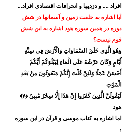
افراد .... و دزدیها و انحرافات اقتصادی افراد...
آیا اشاره به خلقت زمین و آسمانها در شش
دوره در همین سوره هود اشاره به این شش
قوم نیست؟
وَهُوَ الَّذِي خَلَقَ السَّمَاوَاتِ وَالْأَرْضَ فِي سِتَّةِ
أَيَّامٍ وَكَانَ عَرْشُهُ عَلَى الْمَاءِ لِيَبْلُوَكُمْ أَيُّكُمْ
أَحْسَنُ عَمَلًا وَلَئِنْ قُلْتَ إِنَّكُمْ مَبْعُوثُونَ مِنْ بَعْدِ
الْمَوْتِ
لَيَقُولَنَّ الَّذِينَ كَفَرُوا إِنْ هَذَا إِلَّا سِحْرٌ مُبِينٌ ﴿۷﴾
هود
اما اشاره به کتاب موسی و قرآن در این سوره
: