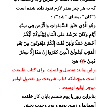
که به هر چیز بقدر لازم نفوذ داده شده است
("کان" بمعنای "شد")
:
وَهُوَ الَّذِي خَلَقَ السَّمَاوَاتِ وَالْأَرْضَ فِي سِتَّةِ
أَيَّامٍ وَكَانَ عَرْشُهُ عَلَى الْمَاءِ لِيَبْلُوَكُمْ أَيُّكُمْ
أَحْسَنُ عَمَلًا وَلَئِنْ قُلْتَ إِنَّكُمْ مَبْعُوثُونَ مِنْ بَعْدِ
الْمَوْتِ لَيَقُولَنَّ الَّذِينَ كَفَرُوا إِنْ هَذَا إِلَّا سِحْرٌ
مُبِينٌ ﴿
۷
﴾ هود
و این مانند تفصیل و فصلت برای کتاب طبیعت
است همچنانکه کتاب شریعت نیز تفصیل اوامر
موجز اولیه اوست...
بنابراین روز یا یوم ششم پایان کار خلقت
آسمانها و زمین بوده و یوم وحدت بخش