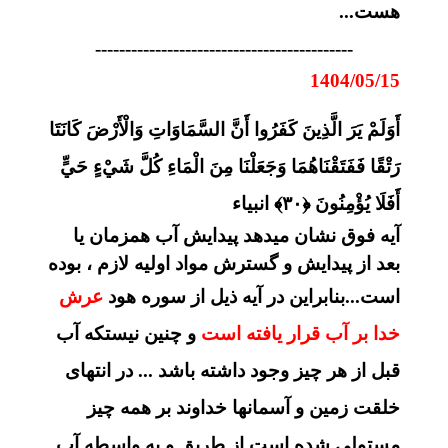
هست...
-------------------------------------------
1404/05/15
أَوَلَمْ يَرَ الَّذِينَ كَفَرُوا أَنَّ السَّمَاوَاتِ وَالْأَرْضَ كَانَتَا
رَتْقًا فَفَتَقْنَاهُمَا وَجَعَلْنَا مِنَ الْمَاءِ كُلَّ شَيْءٍ حَيٍّ
أَفَلَا يُؤْمِنُونَ ﴿۳۰﴾ انبیاء
آیه فوق نشان میدهد پیدایش آب همزمان یا
بعد از پیدایش و گسترش مواد اولیه لازم ، بوده
است
...بنابراین در آیه ذیل از سوره هود
عرش
خدا بر آب قرار یافته است
و چنین نیستکه آب
قبل از هر چیز وجود داشته باشد ... در انتهای
خلقت زمین و آسمانها خداوند بر همه چیز
مستولی شده است از طریق و به واسطه آب