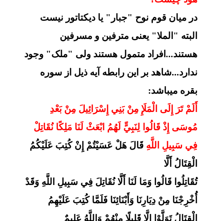
در میان قوم نوح "جبار" یا دیکتاتور نیست
البته "الملا" یعنی مترفین و مسرفین
هستند...افراد متمول هستند ولی "ملک" وجود
ندارد...شاهد بر این رابطه آیه ذیل از سوره
بقره میباشد:
أَلَمْ تَرَ إِلَى الْمَلَإِ مِنْ بَنِي إِسْرَائِيلَ مِنْ بَعْدِ
مُوسَى إِذْ قَالُوا لِنَبِيٍّ لَهُمُ ابْعَثْ لَنَا مَلِكًا نُقَاتِلْ
فِي سَبِيلِ اللَّهِ
قَالَ هَلْ عَسَيْتُمْ إِنْ كُتِبَ عَلَيْكُمُ
الْقِتَالُ أَلَّا
تُقَاتِلُوا قَالُوا وَمَا لَنَا أَلَّا نُقَاتِلَ فِي سَبِيلِ اللَّهِ وَقَدْ
أُخْرِجْنَا مِنْ دِيَارِنَا وَأَبْنَائِنَا فَلَمَّا كُتِبَ عَلَيْهِمُ
الْقِتَالُ تَوَلَّوْا إِلَّا قَلِيلًا مِنْهُمْ وَاللَّهُ عَلِيمٌ