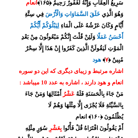
سَرِيعُ الْعِقَابِ وَإِنَّهُ لَغَفُورٌ رَحِيمٌ ﴿۱۶۵﴾
انعام
وَهُوَ الَّذِي
خَلَقَ السَّمَاوَاتِ وَالْأَرْضَ
فِي سِتَّةِ
أَيَّامٍ وَكَانَ عَرْشُهُ عَلَى الْمَاءِ
لِيَبْلُوَكُمْ أَيُّكُمْ
أَحْسَنُ عَمَلًا
وَلَئِنْ قُلْتَ إِنَّكُمْ مَبْعُوثُونَ مِنْ بَعْدِ
الْمَوْتِ لَيَقُولَنَّ الَّذِينَ كَفَرُوا إِنْ هَذَا إِلَّا سِحْرٌ
مُبِينٌ ﴿
۷
﴾
هود
اشاره مرتبط و زیبای دیگری که این دو سوره
انعام و هود دارند ، اشاره به عدد 10 میباشد :
مَنْ جَاءَ بِالْحَسَنَةِ فَلَهُ
عَشْرُ
أَمْثَالِهَا وَمَنْ جَاءَ
بِالسَّيِّئَةِ فَلَا يُجْزَى إِلَّا مِثْلَهَا وَهُمْ لَا
يُظْلَمُونَ ﴿۱۶۰﴾ انعام
أَمْ يَقُولُونَ افْتَرَاهُ قُلْ فَأْتُوا
بِعَشْرِ
سُوَرٍ مِثْلِهِ