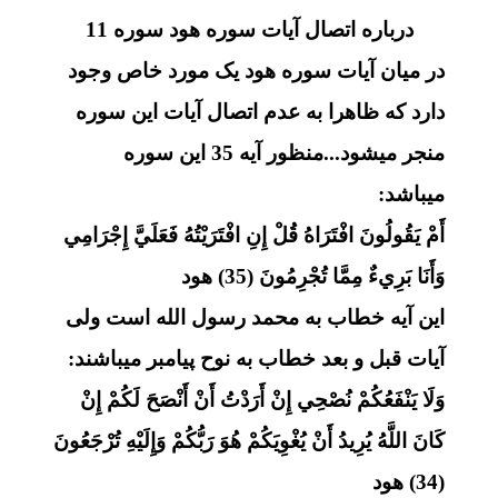
درباره اتصال آیات سوره هود سوره 11
در میان آیات سوره هود یک مورد خاص وجود
دارد که ظاهرا به عدم اتصال آیات این سوره
منجر میشود...منظور آیه 35 این سوره
میباشد:
أَمْ يَقُولُونَ افْتَرَاهُ قُلْ إِنِ افْتَرَيْتُهُ فَعَلَيَّ إِجْرَامِي
وَأَنَا بَرِيءٌ مِمَّا تُجْرِمُونَ (35) هود
این آیه خطاب به محمد رسول الله است ولی
آیات قبل و بعد خطاب به نوح پیامبر میباشند:
وَلَا يَنْفَعُكُمْ نُصْحِي إِنْ أَرَدْتُ أَنْ أَنْصَحَ لَكُمْ إِنْ
كَانَ
اللَّهُ يُرِيدُ أَنْ يُغْوِيَكُمْ هُوَ رَبُّكُمْ وَإِلَيْهِ تُرْجَعُونَ
(34) هود