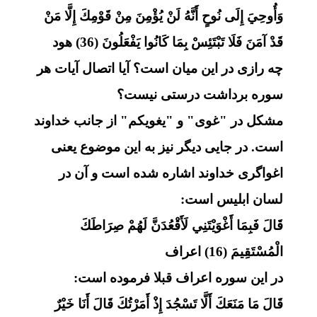
وَأُوحِيَ إِلَى نُوحٍ أَنَّهُ لَنْ يُؤْمِنَ مِنْ قَوْمِكَ إِلَّا مَنْ
قَدْ آمَنَ فَلَا تَبْتَئِسْ بِمَا كَانُوا يَفْعَلُونَ (36) هود
چه رازی در این میان است؟ آیا اتصال آیات هر
سوره برداشت درستی نیست؟
مشکل در "غوی" و "یغویکم" از جانب خداوند
است. در جایی دیگر نیز به این موضوع یعنی
اغواگری خداوند اشاره شده است و آن در
لسان ابلیس است:
قَالَ فَبِمَا أَغْوَيْتَنِي لَأَقْعُدَنَّ لَهُمْ صِرَاطَكَ
الْمُسْتَقِيمَ (16) اعراف
در این سوره اعراف قبلا فرموده است:
قَالَ مَا مَنَعَكَ أَلَّا تَسْجُدَ إِذْ أَمَرْتُكَ قَالَ أَنَا خَيْرٌ