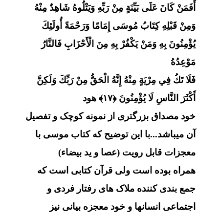
أَفَمَنْ كَانَ عَلَى بَيِّنَةٍ مِنْ رَبِّهِ وَيَتْلُوهُ شَاهِدٌ مِنْهُ
وَمِنْ قَبْلِهِ كِتَابُ مُوسَى إِمَامًا وَرَحْمَةً أُولَئِكَ
يُؤْمِنُونَ بِهِ وَمَنْ يَكْفُرْ بِهِ مِنَ الْأَحْزَابِ فَالنَّارُ
مَوْعِدُهُ
فَلَا تَكُ فِي مِرْيَةٍ مِنْهُ إِنَّهُ الْحَقُّ مِنْ رَبِّكَ وَلَكِنَّ
أَكْثَرَ النَّاسِ لَا يُؤْمِنُونَ ﴿۱۷﴾ هود
خود مصداق بزرگتری از نمونه کوچک و تفصیل
آن میباشد...با این توضیح که کتاب موسی با
معجزات قابل رویت (عصا و ید بیضاء)
همراه بوده است ولی قرآن کتابی است که
جمع بندی کننده ملاک های رفتار فردی و
اجتماعی انسانها و
خود معجزه بیانی نیز