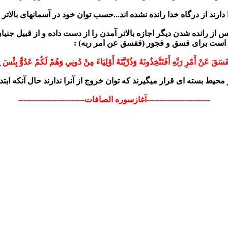
دارند از درگاه خدا رانده نشده اند...حسب توان خود در آسمانهای بالاتر ح
س از رانده شدن دیگر اجازه بالاتر آمدن را از دست داده و از قبیل جن
ی است برای فسق و فجور (ففسق عن امر ربه) :
َ عَنْ أَمْرِ رَبِّهِ أَفَتَتَّخِذُونَهُ وَذُرِّيَّتَهُ أَوْلِيَاءَ مِنْ دُونِي وَهُمْ لَكُمْ عَدُوٌّ بِئْسَ لِلظَّا
محیط بسته ای قرار میگیرند که توان خروج از آنرا ندارند حال آنکه ابتد
-------------------------آغازسوره الصافات--------------------------