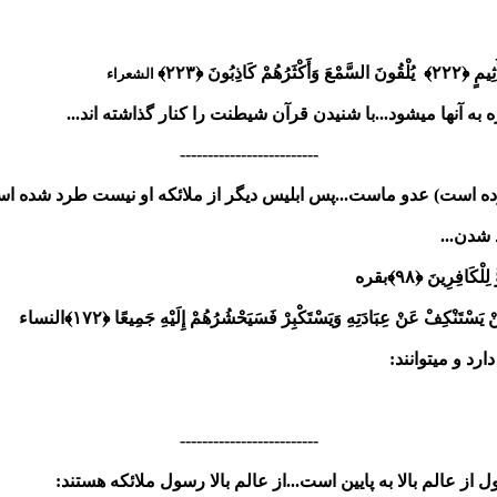
الشعراء
 به آنها میشود...با شنیدن قرآن شیطنت را کنار گذاشته اند...
-------------------------
بوده است) عدو ماست...پس ابلیس دیگر از ملائکه او نیست طرد شده است 
 شدن...
ِلْكَافِرِينَ ﴿۹۸﴾
بقره
نْ يَسْتَنْكِفْ عَنْ عِبَادَتِهِ وَيَسْتَكْبِرْ فَسَيَحْشُرُهُمْ إِلَيْهِ جَمِيعًا ﴿۱۷۲﴾
النساء
رد و میتوانند:
-------------------------
ز عالم بالا به پایین است...از عالم بالا رسول ملائکه هستند: