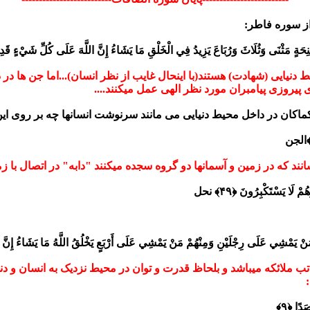
ز سوره فاطر:
ِحَةٍ مَثْنَى وَثُلَاثَ وَرُبَاعَ يَزِيدُ فِي الْخَلْقِ مَا يَشَاءُ إِنَّ اللَّهَ عَلَى كُلِّ شَيْءٍ قَدِير
دنیایی (شهادت) هستند(با اینحال غایب از نظر انسان)...اما جن ها در 
ای پیروزی پیامبران مورد نظر الهی عمل میکنند....
ماکان در داخل محیط دنیایی می مانند سرنوشت انسانها چه بر روی این 
الجن
رسانند که در زمین و آسمانها دو گروه سجده میکنند "دابه" در اتصال با 
َا يَسْتَكْبِرُونَ ﴿۴۹﴾ نحل
َنْ يَمْشِي عَلَى رِجْلَيْنِ وَمِنْهُمْ مَنْ يَمْشِي عَلَى أَرْبَعٍ يَخْلُقُ اللَّهُ مَا يَشَاءُ إِنَّ ال
 ملائکه میباشد و بلحاظ قدرت و توان در محیط نزدیک به انسان و دنی
َدًا ﴿۹﴾