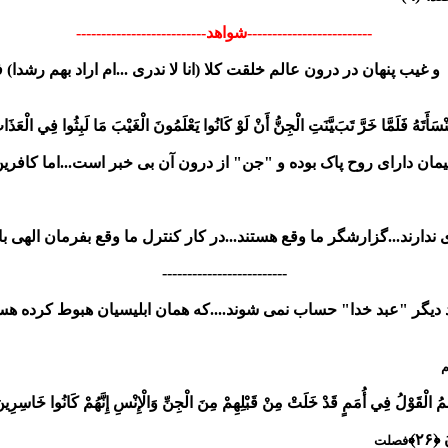
-------------------------شواهد--------------------------
غیب پنهان در درون عالم خلقت کلا (انا لا ندری ...ام اراد بهم رشدا) 
ِنْسَأَتَهُ فَلَمَّا خَرَّ تَبَيَّنَتِ الْجِنُّ أَنْ لَوْ كَانُوا يَعْلَمُونَ الْغَيْبَ مَا لَبِثُوا فِي الْعَذَاب
ان دارای روح پاک بوده و "جن" از درون آن بی خبر است...اما کافرین ط
ری ندارند...گزارشگر ما وقع هستند...در کار کنترل ما وقع بفرمان الهی ب
-------------------------
دیگر "عبد خدا" حساب نمی شوند....که همان ابلیسیان هبوط کرده هستند..
م
َيْهِمُ الْقَوْلُ فِي أُمَمٍ قَدْ خَلَتْ مِنْ قَبْلِهِمْ مِنَ الْجِنِّ وَالْإِنْسِ إِنَّهُمْ كَانُوا خَاسِرِينَ 
۲۶﴾
فصلت