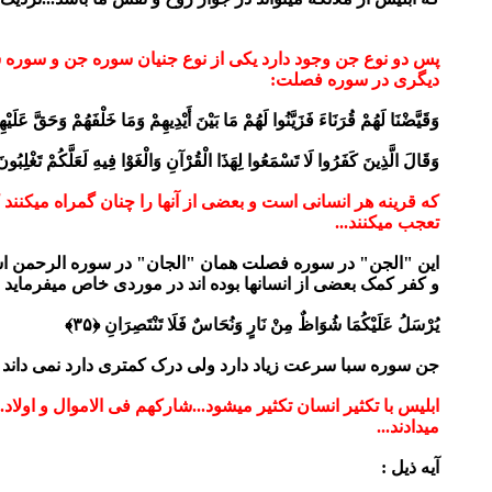
پس دو نوع جن وجود دارد یکی از نوع جنیان سوره جن و سوره سبا
دیگری در سوره فصلت:
وَقَيَّضْنَا لَهُمْ قُرَنَاءَ فَزَيَّنُوا لَهُمْ مَا بَيْنَ أَيْدِيهِمْ وَمَا خَلْفَهُمْ وَحَقَّ عَل
وَقَالَ الَّذِينَ كَفَرُوا لَا تَسْمَعُوا لِهَذَا الْقُرْآنِ وَالْغَوْا فِيهِ لَعَلَّكُمْ تَغْلِبُونَ ﴿
که قرینه هر انسانی است و بعضی از آنها را چنان گمراه میکنند 
تعجب میکنند...
این "الجن" در سوره فصلت همان "الجان" در سوره الرحمن است..
و کفر کمک بعضی از انسانها بوده اند در موردی خاص میفرماید ن
يُرْسَلُ عَلَيْكُمَا شُوَاظٌ مِنْ نَارٍ وَنُحَاسٌ فَلَا تَنْتَصِرَانِ ﴿۳۵﴾
جن سوره سبا سرعت زیاد دارد ولی درک کمتری دارد نمی داند که
ابلیس با تکثیر انسان تکثیر میشود...شارکهم فی الاموال و اولاد.
میدادند...
آیه ذیل :