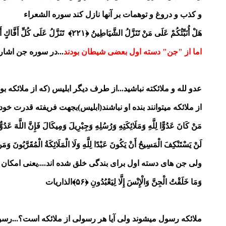
و کذب و دروغ و توهمات بر آنها نازل کند سوره الشعراء
هَلْ أُنَبِّئُكُمْ عَلَى مَنْ تَنَزَّلُ الشَّيَاطِينُ ﴿۲۲۱﴾ تَنَزَّلُ عَلَى كُلِّ أَفَّاكٍ أَثِيمٍ ﴿۲۲۲﴾ يُلْقُونَ السَّمْعَ وَأَكْثَرُهُمْ كَاذِبُونَ ﴿۲۲۳﴾
اما از "جن" دسته اول بعضی شیطان بودند
...در سوره جن اشاره
عدو لله و ملائکته نباشید...از طرف دیگر ابلیس (که از ملائکه 
از ملائکه میتوانند بنده او نباشند(ابلیس)بجهت فریفته قدرت خود
مَنْ كَانَ عَدُوًّا لِلَّهِ وَمَلَائِكَتِهِ وَرُسُلِهِ وَجِبْرِيلَ وَمِيكَالَ فَإِنَّ اللَّهَ عَدُوٌّ ل
لَنْ يَسْتَنْكِفَ الْمَسِيحُ أَنْ يَكُونَ عَبْدًا لِلَّهِ وَلَا الْمَلَائِكَةُ الْمُقَرَّبُونَ وَمَ
ولی جن های دسته اول برای بندگی خلق شده اند....یعنی امکان دا
وَمَا خَلَقْتُ الْجِنَّ وَالْإِنْسَ إِلَّا لِيَعْبُدُونِ ﴿۵۶﴾الذاریات
ملائکه رسول میشوند ولی آیا هر رسولی از ملائکه است؟...رسول ا