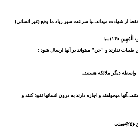
فقط از شهادت میداند...با سرعت سیر زیاد ما وقع (غیر انسانی)
ِ الْمُهِينِ ﴿۱۴﴾
سبا
یبات ندارند و "جن" میتواند بر آنها ارسال شود :
ا واسطه دیگر ملائکه هستند...
.آنها میخواهند و اجازه دارند به درون انسانها نفوذ کنند و
﴿۲۵﴾
فصلت