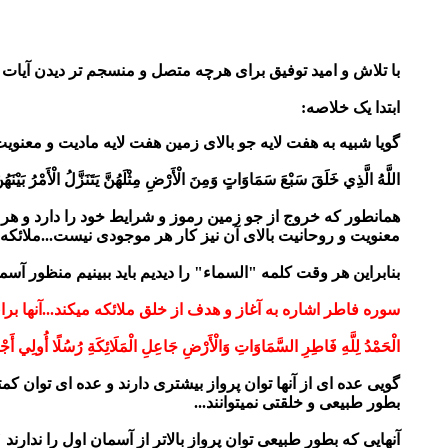
با تلاش و امید توفیق برای هرچه متصل و منسجم تر دیدن آیات
ابتدا یک خلاصه:
گویا شبیه به هفت لایه جو بالای زمین هفت لایه مادیت و معنویت
اللَّهُ الَّذِي خَلَقَ سَبْعَ سَمَاوَاتٍ وَمِنَ الْأَرْضِ مِثْلَهُنَّ يَتَنَزَّلُ الْأَمْرُ بَيْنَهُن
همانطور که خروج از جو زمین رموز و شرایط خود را دارد و هر 
معنویت و روحانیت بالای آن نیز کار هر موجودی نیست...ملائکه با
بنابراین هر وقت کلمه "السماء" را دیدیم باید ببینیم منظور آ
سوره فاطر اشاره به آغاز و هدف از خلق ملائکه میکند...آنها برا
الْحَمْدُ لِلَّهِ فَاطِرِ السَّمَاوَاتِ وَالْأَرْضِ جَاعِلِ الْمَلَائِكَةِ رُسُلًا أُولِي أَجْن
گویی عده ای از آنها توان پرواز بیشتری دارند و عده ای توان کمتر
بطور طبیعی و خلقتی نمیتوانند...
آنهایی که بطور طبیعی توان پرواز بالاتر از آسمان اول را ندارن