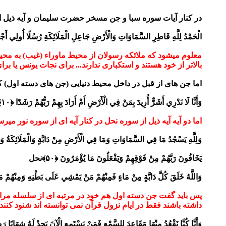
در کنار آیات سوره سبا و جن مسخر حضرت سلیمان و آیه ذیل ا
الْحَمْدُ لِلَّهِ فَاطِرِ السَّمَاوَاتِ وَالْأَرْضِ جَاعِلِ الْمَلَائِكَةِ رُسُلًا أُولِي أَجْن
معلوم میشود که ملائکه رسولان از محیط ماوراء (غیب) به محیط 
بالاتر از خود هستند و استکباری ندارند... برای نجات یونس یا بر
اما جن های از قبل در داخل محیط دنیایی (جن های دسته اول) ک
وَأَنَّا لَا نَدْرِي أَشَرٌّ أُرِيدَ بِمَنْ فِي الْأَرْضِ أَمْ أَرَادَ بِهِمْ رَبُّهُمْ رَشَدًا ﴿۱۰﴾
اما دو آیه آیه ذیل از سوره نحل در کنار آیه ای از سوره نور می
وَلِلَّهِ يَسْجُدُ مَا فِي السَّمَاوَاتِ وَمَا فِي الْأَرْضِ مِنْ دَابَّةٍ وَالْمَلَائِكَةُ وَهُمْ ل
يَخَافُونَ رَبَّهُمْ مِنْ فَوْقِهِمْ وَيَفْعَلُونَ مَا يُؤْمَرُونَ ﴿۵۰﴾نحل
وَاللَّهُ خَلَقَ كُلَّ دَابَّةٍ مِنْ مَاءٍ فَمِنْهُمْ مَنْ يَمْشِي عَلَى بَطْنِهِ وَمِنْهُمْ م
پس باید گفت جن دسته اول هم خود در مرتبه ای از سلسله مراتب
داشته باشند فقط در ایام نزول قرآن نمی توانسته اند شنود کنند:
وَأَنَّا كُنَّا نَقْعُدُ مِنْهَا مَقَاعِدَ لِلسَّمْعِ فَمَنْ يَسْتَمِعِ الْآنَ يَجِدْ لَهُ شِهَابًا رَص