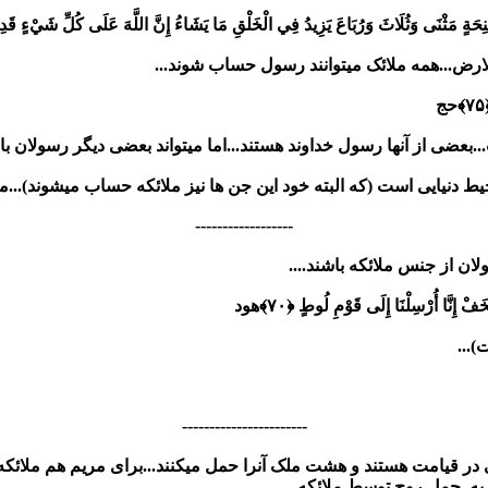
ِحَةٍ مَثْنَى وَثُلَاثَ وَرُبَاعَ يَزِيدُ فِي الْخَلْقِ مَا يَشَاءُ إِنَّ اللَّهَ عَلَى كُلِّ شَيْءٍ قَدِير
رض...همه ملائک میتوانند رسول حساب شوند...
حج
بعضی از آنها رسول خداوند هستند...اما میتواند بعضی دیگر رسولان با
 دنیایی است (که البته خود این جن ها نیز ملائکه حساب میشوند)...
------------------
لان از جنس ملائکه باشند....
َفْ إِنَّا أُرْسِلْنَا إِلَى قَوْمِ لُوطٍ ﴿۷۰﴾
هود
)...
-----------------------
ر قیامت هستند و هشت ملک آنرا حمل میکنند...برای مریم هم ملائکه رو
ک به حمل روح توسط ملائکه....