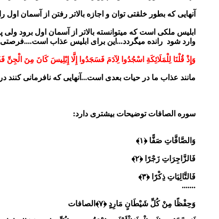
آنهایی که بطور خلقتی توان و اجازه بالاتر رفتن از آسمان اول را 
ابلیس ملکی است که میتوانسته بالاتر از آسمان اول برود ولی پ
وارد شود رانده میگردد...این برای ابلیس عذاب است....فرصت
وَإِذْ قُلْنَا لِلْمَلَائِكَةِ اسْجُدُوا لِآدَمَ فَسَجَدُوا إِلَّا إِبْلِيسَ كَانَ مِنَ الْجِنِّ فَفَسَق
مانند عذاب ما در حیات بعدی است...آنهایی که نافرمانی کنند در 
سوره الصافات توضیحات بیشتری دارد:
وَالصَّافَّاتِ صَفًّا ﴿۱﴾
فَالزَّاجِرَاتِ زَجْرًا ﴿۲﴾
فَالتَّالِيَاتِ ذِكْرًا ﴿۳﴾
.......
وَحِفْظًا مِنْ كُلِّ شَيْطَانٍ مَارِدٍ ﴿۷﴾
الصافات