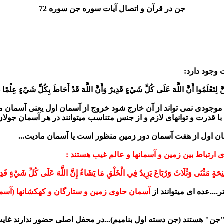
جن در قرآن و اتصال آیات سوره جن سوره 72
 وجود دارد:
َّ لِتَعْلَمُوا أَنَّ اللَّهَ عَلَى كُلِّ شَيْءٍ قَدِيرٌ وَأَنَّ اللَّهَ قَدْ أَحَاطَ بِكُلِّ شَيْءٍ عِلْمًا ﴿۱۲
موجودی نمی تواند از آن خارج شود خروج از آسمان اول یعنی آسمان م
 قدرت و توانهای لازم و از جنس متناسب میتوانند در هر آسمان جولان ده
سمان اول از هفت آسمان دور زمین منظور است یا آسمان مادیت...
ی ارتباط بین زمین و آسمانها و عالم غیب هستند :
ِحَةٍ مَثْنَى وَثُلَاثَ وَرُبَاعَ يَزِيدُ فِي الْخَلْقِ مَا يَشَاءُ إِنَّ اللَّهَ عَلَى كُلِّ شَيْءٍ قَدِير
....عده ای میتوانند از
آسمان حاوی زمین و ستارگان و کهکشانها (آسم
د "جن" هستند (جن دسته اول بنامیم)...در محفل اصلی حضور ندارند غایب 