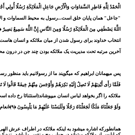
الْحَمْدُ لِلَّهِ فَاطِرِ السَّمَاوَاتِ وَالْأَرْضِ جَاعِلِ الْمَلَائِكَةِ رُسُلًا أُولِي أَجْن
"جاعل" همان پایان خلق است...رسول به محیط السماوات و الا
اللَّهُ يَصْطَفِي مِنَ الْمَلَائِكَةِ رُسُلًا وَمِنَ النَّاسِ إِنَّ اللَّهَ سَمِيعٌ بَصِيرٌ ﴿۷۵﴾
انتخاب خداوند برای رسول شدن از میان ملائکه و انسان هاست...
آخرین مرتبه تحت مدیریت یک ملائکه بودن چند جن در درون محیط
پس میهمانان ابراهیم که میگویند ما از رسولانیم باید منظور رسو
فَلَمَّا رَأَى أَيْدِيَهُمْ لَا تَصِلُ إِلَيْهِ نَكِرَهُمْ وَأَوْجَسَ مِنْهُمْ خِيفَةً قَالُوا لَا تَخ
ملائکه را اگر بخواهد لباس انسان میپوشاند(استثنائا رخ داده است
وَلَوْ جَعَلْنَاهُ مَلَكًا لَجَعَلْنَاهُ رَجُلًا وَلَلَبَسْنَا عَلَيْهِمْ مَا يَلْبِسُونَ ﴿۹﴾
انعام
همانطورکه اشاره میشود به اینکه ملائکه در اطراف عرش الهی د
که ابلیس از ملائکه میتواند در جوار روح و نفس ما باشد...نزدی