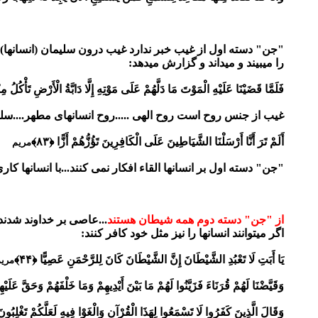
"جن" دسته اول از غیب خبر ندارد غیب درون سلیمان (انسانها) و 
را میبیند و میداند و گزارش میدهد:
فَلَمَّا قَضَيْنَا عَلَيْهِ الْمَوْتَ مَا دَلَّهُمْ عَلَى مَوْتِهِ إِلَّا دَابَّةُ الْأَرْضِ تَأْكُلُ م
غیب از جنس روح است روح الهی .....روح انسانهای مطهر....سلیم
أَلَمْ تَرَ أَنَّا أَرْسَلْنَا الشَّيَاطِينَ عَلَى الْكَافِرِينَ تَؤُزُّهُمْ أَزًّا ﴿۸۳﴾
مریم
"جن" دسته اول بر انسانها القاء افکار نمی کنند...با انسانها کا
از "جن" دسته دوم همه شیطان هستند
...عاصی بر خداوند شدند 
اگر میتوانند انسانها را نیز مثل خود کافر کنند:
يَا أَبَتِ لَا تَعْبُدِ الشَّيْطَانَ إِنَّ الشَّيْطَانَ كَانَ لِلرَّحْمَنِ عَصِيًّا ﴿۴۴﴾
مری
وَقَيَّضْنَا لَهُمْ قُرَنَاءَ فَزَيَّنُوا لَهُمْ مَا بَيْنَ أَيْدِيهِمْ وَمَا خَلْفَهُمْ وَحَقَّ عَل
وَقَالَ الَّذِينَ كَفَرُوا لَا تَسْمَعُوا لِهَذَا الْقُرْآنِ وَالْغَوْا فِيهِ لَعَلَّكُمْ تَغْلِبُونَ ﴿