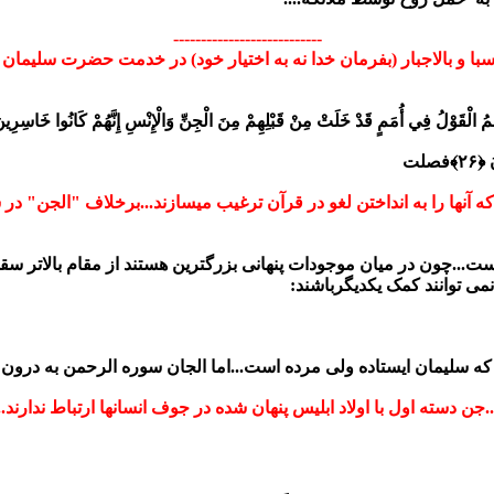
---------------------------
 و بالاجبار (بفرمان خدا نه به اختیار خود) در خدمت حضرت سلیمان با 
َيْهِمُ الْقَوْلُ فِي أُمَمٍ قَدْ خَلَتْ مِنْ قَبْلِهِمْ مِنَ الْجِنِّ وَالْإِنْسِ إِنَّهُمْ كَانُوا خَاسِرِينَ 
۲۶﴾
فصلت
که آنها را به انداختن لغو در قرآن ترغیب میسازند...برخلاف "الجن" د
.چون در میان موجودات پنهانی بزرگترین هستند از مقام بالاتر سقوط ک
می توانند کمک یکدیگرباشند:
 سلیمان ایستاده ولی مرده است...اما الجان سوره الرحمن به درون ان
..جن دسته اول با اولاد ابلیس پنهان شده در جوف انسانها ارتباط ندارند