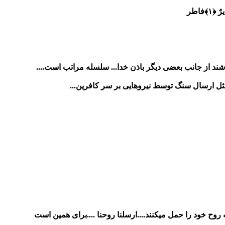
ٌ ﴿۱﴾
فاطر
شند از جانب بعضی دیگر باذن خدا... سلسله مراتب است....
مثل ارسال سنگ توسط نیروهایی بر سر کافرین...
ح خود را حمل میکنند....ارسلنا روحنا ....برای همین است