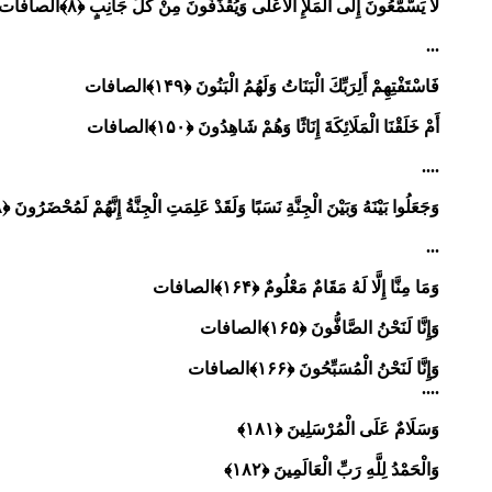
لَا يَسَّمَّعُونَ إِلَى الْمَلَإِ الْأَعْلَى وَيُقْذَفُونَ مِنْ كُلِّ جَانِبٍ ﴿۸﴾
الصافات
...
فَاسْتَفْتِهِمْ أَلِرَبِّكَ الْبَنَاتُ وَلَهُمُ الْبَنُونَ ﴿۱۴۹﴾
الصافات
أَمْ خَلَقْنَا الْمَلَائِكَةَ إِنَاثًا وَهُمْ شَاهِدُونَ ﴿۱۵۰﴾
الصافات
....
وَجَعَلُوا بَيْنَهُ وَبَيْنَ الْجِنَّةِ نَسَبًا وَلَقَدْ عَلِمَتِ الْجِنَّةُ إِنَّهُمْ لَمُحْضَرُونَ ﴿۱۵۸﴾
...
وَمَا مِنَّا إِلَّا لَهُ مَقَامٌ مَعْلُومٌ ﴿۱۶۴﴾الصافات
وَإِنَّا لَنَحْنُ الصَّافُّونَ ﴿۱۶۵﴾
الصافات
وَإِنَّا لَنَحْنُ الْمُسَبِّحُونَ ﴿۱۶۶﴾
الصافات
....
وَسَلَامٌ عَلَى الْمُرْسَلِينَ ﴿۱۸۱﴾
وَالْحَمْدُ لِلَّهِ رَبِّ الْعَالَمِينَ ﴿۱۸۲﴾