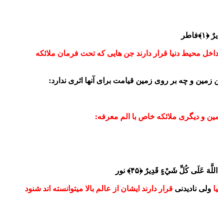
ٌ ﴿۱﴾
فاطر
داخل محیط دنیا قرار دارند جن هایی که تحت فرمان ملائکه
زمین و چه بر روی زمین قیامت برای آنها اثری ندارد:
زمین و دیگری ملائکه خاص با الم معرفه:
لَّهَ عَلَى كُلِّ شَيْءٍ قَدِيرٌ ﴿۴۵﴾
نور
ا
ولی نادیدنی
قرار دارند ایشان از عالم بالا میتوانسته اند شنود