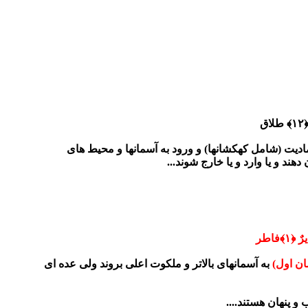
﴾
طلاق
ادیت (شامل کهکشانها) و ورود به آسمانها و محیط های
ند و یا وارد و یا خارج شوند...
ٌ ﴿۱﴾
فاطر
ان اول)
به آسمانهای بالاتر و ملکوت اعلی بروند ولی عده ای
و پنهان هستند....