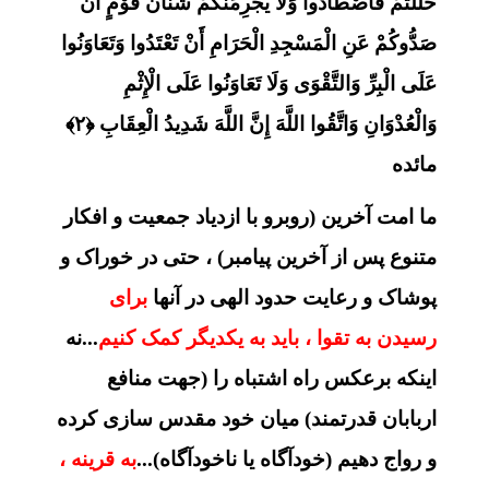
حَلَلْتُمْ فَاصْطَادُوا وَلَا يَجْرِمَنَّكُمْ شَنَآنُ قَوْمٍ أَنْ
صَدُّوكُمْ عَنِ الْمَسْجِدِ الْحَرَامِ أَنْ تَعْتَدُوا وَتَعَاوَنُوا
عَلَى الْبِرِّ وَالتَّقْوَى وَلَا تَعَاوَنُوا عَلَى الْإِثْمِ
وَالْعُدْوَانِ وَاتَّقُوا اللَّهَ إِنَّ اللَّهَ شَدِيدُ الْعِقَابِ ﴿۲﴾
مائده
ما امت آخرین (روبرو با ازدیاد جمعیت و افکار
متنوع پس از آخرین پیامبر) ، حتی در خوراک و
پوشاک و رعایت حدود الهی در آنها
برای
رسیدن به تقوا ، باید به یکدیگر کمک کنیم
...نه
اینکه برعکس راه اشتباه را (جهت منافع
اربابان قدرتمند) میان خود مقدس سازی کرده
و رواج دهیم (خودآگاه یا ناخودآگاه)...
به قرینه ،