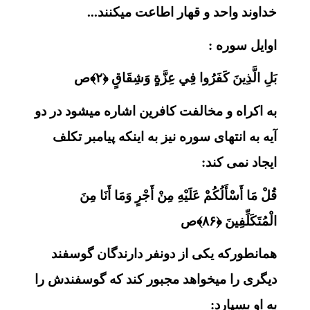
خداوند واحد و قهار اطاعت میکنند...
اوایل سوره :
بَلِ الَّذِينَ كَفَرُوا فِي عِزَّةٍ وَشِقَاقٍ ﴿۲﴾ص
به اکراه و مخالفت کافرین اشاره میشود در دو
آیه به انتهای سوره نیز به اینکه پیامبر تکلف
ایجاد نمی کند:
قُلْ مَا أَسْأَلُكُمْ عَلَيْهِ مِنْ أَجْرٍ وَمَا أَنَا مِنَ
الْمُتَكَلِّفِينَ ﴿۸۶﴾ص
همانطورکه یکی از دونفر دارندگان گوسفند
دیگری را میخواهد مجبور کند که گوسفندش را
به او بسپارد: