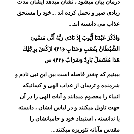
درمان بیان میشود ، نشان میدهد ایشان مدت
زیادی صبر و تحمل کرده اند ...خود را مستحق
عذاب می دانسته اند...
وَاذْكُرْ عَبْدَنَا أَيُّوبَ إِذْ نَادَى رَبَّهُ أَنِّي مَسَّنِيَ
الشَّيْطَانُ بِنُصْبٍ وَعَذَابٍ ﴿۴۱﴾ ارْكُضْ بِرِجْلِكَ
هَذَا مُغْتَسَلٌ بَارِدٌ وَشَرَابٌ ﴿۴۲﴾ ص
ببینیم که چقدر فاصله است بین این نبی نادم و
شرمنده و ترسان از عذاب الهی و کسانیکه
انبیاء را معصوم میدانند و آیات الهی را در آن
جهت تاویل میکنند و در لباس ایشان ، دانسته
یا ندانسته ، استبداد خود و حامیانشان را
مقدس مآبانه تئوریزه میکنند...