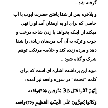
گرفته شد...
و بلآخره پس از شفا یافتن حضرت ایوب با آب
خاصی که برای او به ارمغان آمد او را نهی
میکند از اینکه بخواهد با زدن شاخه درخت و
چوب و ترکه به آن آب مریضان زیادی را شفا
دهد و مرده زنده کند و خلاصه مرتکب توهم
شرک و گناه شود...
موید این برداشت اشاره ای است که برای
کلمه "تحنث" در سوره واقعه نیز آمده:
إِنَّهُمْ كَانُوا قَبْلَ ذَلِكَ مُتْرَفِينَ ﴿۴۵﴾واقعه
وَكَانُوا يُصِرُّونَ عَلَى الْحِنْثِ الْعَظِيمِ ﴿۴۶﴾واقعه