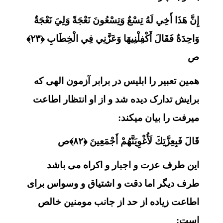
إِنَّ هَذَا أَخِي لَهُ تِسْعٌ وَتِسْعُونَ نَعْجَةً وَلِيَ نَعْجَةٌ
وَاحِدَةٌ فَقَالَ أَكْفِلْنِيهَا وَعَزَّنِي فِي الْخِطَابِ ﴿۲۳﴾
ص
همین تعبیر را ابلیس در برابر آزمون الهی که
برایش تدارک دیده شد و از او انتظار اطاعت
میرفت را بیان میکند:
قَالَ فَبِعِزَّتِكَ لَأُغْوِيَنَّهُمْ أَجْمَعِينَ ﴿۸۲﴾ص
این طرف عزت و اجبار و اکراه می باشد
طرف دیگر اما دقت و اشتیاق و وسواس برای
اطاعت زیاده از حد از جانب مومنین خالص
است: