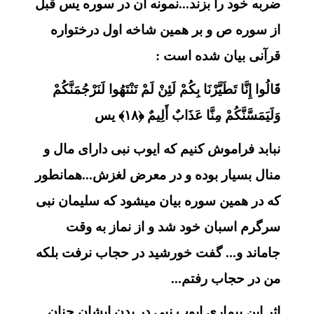
ضربه خود را بزند...نمونه آن در سوره یس قبل
از سوره ص و بر همین شاخه اول درختواره
قرآنی بیان شده است :
قَالُوا إِنَّا تَطَيَّرْنَا بِكُمْ لَئِنْ لَمْ تَنْتَهُوا لَنَرْجُمَنَّكُمْ
وَلَيَمَسَّنَّكُمْ مِنَّا عَذَابٌ أَلِيمٌ ﴿۱۸﴾ یس
نبابد فراموش کنیم که ایوب نبی دارای مال و
منال بسیار بوده و در معرض لغزش...همانطور
که در همین سوره بیان میشود که سلیمان نبی
سرگرم اسبان خود شد و از نماز به وقت
جاماند و... گفت خورشید در حجاب نرفت بلکه
من در حجاب رفتم...
اثر این بیماری ایوب نبی در بدن ایشان چنان