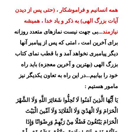
همه انسانیم و فراموشکار ، (حتی پس از دیدن
آیات بزرگ الهی) به ذکر و یاد خدا ، همیشه
نیازمند
...بی جهت نیست نمازهای متعدد روزانه
برای آخرین امت ، امتی که پس از پیامبر آنها
دیگر پیامبری نخواهد آمد و با قطب نمای کتاب
بزرگ الهی (بهترین و آخرین معجزه) باید راه
خود را بیابیم...در این راه به تعاون یکدیگر نیز
مامور هستیم :
يَا أَيُّهَا الَّذِينَ آمَنُوا لَا تُحِلُّوا شَعَائِرَ اللَّهِ وَلَا الشَّهْرَ
الْحَرَامَ وَلَا الْهَدْيَ وَلَا الْقَلَائِدَ وَلَا آمِّينَ الْبَيْتَ
الْحَرَامَ يَبْتَغُونَ فَضْلًا مِنْ رَبِّهِمْ وَرِضْوَانًا وَإِذَا