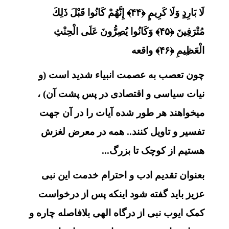
لَا بَارِدٍ وَلَا كَرِيمٍ ﴿۴۴﴾ إِنَّهُمْ كَانُوا قَبْلَ ذَلِكَ
مُتْرَفِينَ ﴿۴۵﴾ وَكَانُوا يُصِرُّونَ عَلَى الْحِنْثِ
الْعَظِيمِ ﴿۴۶﴾ واقعه
چون تعصب به عصمت انبیاء شدید است (و
نیات سیاسی و اقتصادی در پس پشت آن) ،
میخواهند هر طور شده آیات را در آن جهت
تفسیر و تاویل کنند.. همه در معرض لغزش
هستیم از کوچک تا بزرگ...
بعنوان تقدیم ادب و احترام خدمت این نبی
عزیز باید گفته شود اینکه پس از درخواست
کمک ایوب نبی از درگاه الهی بلافاصله چاره و