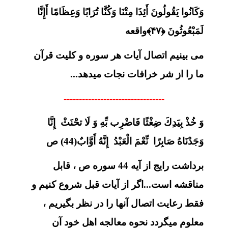
وَكَانُوا يَقُولُونَ أَئِذَا مِتْنَا وَكُنَّا تُرَابًا وَعِظَامًا أَإِنَّا
لَمَبْعُوثُونَ ﴿۴۷﴾واقعه
می بینیم اتصال آیات هر سوره و کلیت قرآن
ما را از شر خرافات نجات میدهد...
---------------------------------
وَ خُذْ بِيَدِكَ ضِغْثًا فَاضْرِب بِّهِ وَ لَا تحَْنَثْ إِنَّا
وَجَدْنَاهُ صَابِرًا نِّعْمَ الْعَبْدُ إِنَّهُ أَوَّابٌ(44) ص
برداشت رایج از آیه 44 سوره ص ، قابل
مناقشه است...اگر از آیات قبل شروع کنیم و
فقط رعایت اتصال آنها را در نظر بگیریم ،
معلوم میگردد نحوه معالجه اهل خود آن