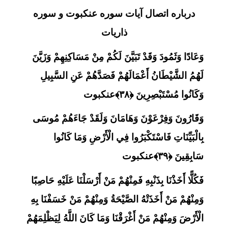
درباره اتصال آیات سوره عنکبوت و سوره
ذاریات
وَعَادًا وَثَمُودَ وَقَدْ تَبَيَّنَ لَكُمْ مِنْ مَسَاكِنِهِمْ وَزَيَّنَ
لَهُمُ الشَّيْطَانُ أَعْمَالَهُمْ فَصَدَّهُمْ عَنِ السَّبِيلِ
وَكَانُوا مُسْتَبْصِرِينَ ﴿۳۸﴾عنکبوت
وَقَارُونَ وَفِرْعَوْنَ وَهَامَانَ وَلَقَدْ جَاءَهُمْ مُوسَى
بِالْبَيِّنَاتِ فَاسْتَكْبَرُوا فِي الْأَرْضِ وَمَا كَانُوا
سَابِقِينَ ﴿۳۹﴾عنکبوت
فَكُلًّا أَخَذْنَا بِذَنْبِهِ فَمِنْهُمْ مَنْ أَرْسَلْنَا عَلَيْهِ حَاصِبًا
وَمِنْهُمْ مَنْ أَخَذَتْهُ الصَّيْحَةُ وَمِنْهُمْ مَنْ خَسَفْنَا بِهِ
الْأَرْضَ وَمِنْهُمْ مَنْ أَغْرَقْنَا وَمَا كَانَ اللَّهُ لِيَظْلِمَهُمْ