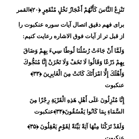
تَنْزِعُ النَّاسَ كَأَنَّهُمْ أَعْجَازُ نَخْلٍ مُنْقَعِرٍ ﴿۲۰﴾القمر
برای فهم دقیق اتصال آیات سوره عنکبوت را
از قبل تر از آیات فوق الاشاره رعایت کنیم:
وَلَمَّا أَنْ جَاءَتْ رُسُلُنَا لُوطًا سِيءَ بِهِمْ وَضَاقَ
بِهِمْ ذَرْعًا وَقَالُوا لَا تَخَفْ وَلَا تَحْزَنْ إِنَّا مُنَجُّوكَ
وَأَهْلَكَ إِلَّا امْرَأَتَكَ كَانَتْ مِنَ الْغَابِرِينَ ﴿۳۳﴾
عنکبوت
إِنَّا مُنْزِلُونَ عَلَى أَهْلِ هَذِهِ الْقَرْيَةِ رِجْزًا مِنَ
السَّمَاءِ بِمَا كَانُوا يَفْسُقُونَ﴿۳۴﴾عنکبوت
وَلَقَدْ تَرَكْنَا مِنْهَا آيَةً بَيِّنَةً لِقَوْمٍ يَعْقِلُونَ ﴿۳۵﴾
عنکبوت