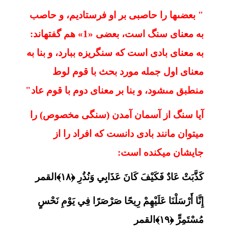
" بعضى‏ها را حاصبى بر او فرستاديم، و حاصب
به معناى سنگ است، بعضى «1» هم گفته‏اند:
به معناى بادى است كه سنگريزه ببارد، و بنا به
معناى اول جمله مورد بحث با قوم لوط
منطبق مى‏شود، و بنا بر معناى دوم با قوم عاد"
آیا سنگ از آسمان آمدن (سنگی مخصوص) را
میتوان مانند بادی دانست که افراد را از
جایشان میکنده است:
كَذَّبَتْ عَادٌ فَكَيْفَ كَانَ عَذَابِي وَنُذُرِ ﴿۱۸﴾القمر
إِنَّا أَرْسَلْنَا عَلَيْهِمْ رِيحًا صَرْصَرًا فِي يَوْمِ نَحْسٍ
مُسْتَمِرٍّ ﴿۱۹﴾القمر