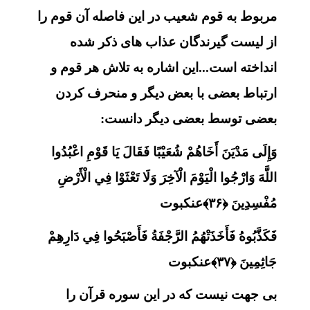
مربوط به قوم شعیب در این فاصله آن قوم را
از لیست گیرندگان عذاب های ذکر شده
انداخته است...این اشاره به تلاش هر قوم و
ارتباط بعضی با بعض دیگر و منحرف کردن
بعضی توسط بعضی دیگر دانست:
وَإِلَى مَدْيَنَ أَخَاهُمْ شُعَيْبًا فَقَالَ يَا قَوْمِ اعْبُدُوا
اللَّهَ وَارْجُوا الْيَوْمَ الْآخِرَ وَلَا تَعْثَوْا فِي الْأَرْضِ
مُفْسِدِينَ ﴿۳۶﴾عنکبوت
فَكَذَّبُوهُ فَأَخَذَتْهُمُ الرَّجْفَةُ فَأَصْبَحُوا فِي دَارِهِمْ
جَاثِمِينَ ﴿۳۷﴾عنکبوت
بی جهت نیست که در این سوره قرآن را