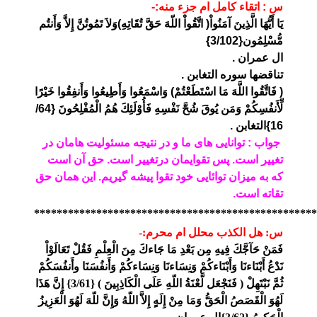
س : اتقاء كامل ام جزء منه:-
يَا أَيُّهَا الَّذِينَ آمَنُواْ( اتَّقُواْ اللّهَ حَقَّ تُقَاتِهِ)وَلاَ تَمُوتُنَّ إِلاَّ وَأَنتُم
مُّسْلِمُون{3/102}
ال عمران .
تناقضها سوره التغابن .
( فَاتَّقُوا اللَّهَ مَا اسْتَطَعْتُمْ) وَاسْمَعُوا وَأَطِيعُوا وَأَنفِقُوا خَيْرًا
لِّأَنفُسِكُمْ وَمَن يُوقَ شُحَّ نَفْسِهِ فَأُوْلَئِكَ هُمُ الْمُفْلِحُونَ {64/
16}التغابن .
جواب : توانایی های ما و در نتیجه مسئولیت هامان در
تغییر است. پس تقوایمان درتغییر است. حق آن است
که به میزان توائایی خود تقوا پیشه گیریم. این همان حق
تقاته است.
**************************************************
س: هل الكذب محلل ام محرم:-
فَمَنْ حَآجَّكَ فِيهِ مِن بَعْدِ مَا جَاءكَ مِنَ الْعِلْمِ فَقُلْ تَعَالَوْاْ
نَدْعُ أَبْنَاءنَا وَأَبْنَاءكُمْ وَنِسَاءنَا وَنِسَاءكُمْ وَأَنفُسَنَا وأَنفُسَكُمْ
ثُمَّ نَبْتَهِلْ ( فَنَجْعَل لَّعْنَةُ اللّهِ عَلَى الْكَاذِبِينَ ) {3/61} إِنَّ هَذَا
لَهُوَ الْقَصَصُ الْحَقُّ وَمَا مِنْ إِلَهٍ إِلاَّ اللّهُ وَإِنَّ للّهَ لَهُوَ الْعَزِيزُ