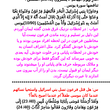
تناقضها سورة يونس .
وَجَاوَزْنَا بِبَنِي إِسْرَائِيلَ الْبَحْرَ فَأَتْبَعَهُمْ فِرْعَوْنُ وَجُنُودُهُ بَغْيًا
وَعَدْوًا حَتَّى إِذَا أَدْرَكَهُ الْغَرَقُ (قَالَ آمَنتُ أَنَّهُ لا إِلِهَ إِلاَّ الَّذِي
آمَنَتْ بِهِ بَنُو إِسْرَائِيلَ وَأَنَاْ مِنَ الْمُسْلِمِينَ) {10/90}يونس
جواب : در لحظات نزدیک غرق شدن گفته ایمان آوردم.
این دلیل بر تسلیم و زنده ماندن فرعون نیست.
آیا
مخاطبین فرعون در این لحظه افراد مومن بودند و یا
خودش با خودش گفتگو کرد. مثل اعتراف انسان به
خودش در لحظات پایانی و در خلوت خودش. آیه بعدی
به خوبی میرساند که این گفتگو فقط برای خودش بوده
و ملائک مربوطه حرف های پایانی او ر
ا میشنوند ولی
دیگر ایمان او قبول نیست. بدن او را از آب بیرون می
اندازند تا عبرت دیگران گردد.
**************************************************
س: هل قتل فرعون نسل بني اسرائيل واستحيا نسائهم
عندما كان موسى طفلاً ام عندما اصبح بالغاً؟
وَلَقَدْ أَرْسَلْنَا مُوسَى بِآيَاتِنَا وَسُلْطَانٍ مُّبِينٍ {40/ 23} إِلَى
فِرْعَوْنَ وَهَامَانَ وَقَارُونَ فَقَالُوا سَاحِرٌ كَذَّابٌ {40/ 24}