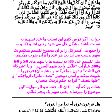
وَلَدٌ فَإِن كَانَ لَكُمْ وَلَدٌ فَلَهُنَّ الثُّمُنُ مِمَّا تَرَكْتُم مِّن بَعْدِ
وَصِيَّةٍ تُوصُونَ بِهَا أَوْ دَيْنٍ وَإِن كَانَ رَجُلٌ يُورَثُ كَلاَلَةً أَو
امْرَأَةٌ وَلَهُ أَخٌ أَوْ أُخْتٌ فَلِكُلِّ وَاحِدٍ مِّنْهُمَا السُّدُسُ فَإِن
كَانُوَاْ أَكْثَرَ مِن ذَلِكَ فَهُمْ شُرَكَاء فِي الثُّلُثِ مِن بَعْدِ وَصِيَّةٍ
يُوصَى بِهَا أَوْ دَيْنٍ غَيْرَ مُضَآرٍّ وَصِيَّةً مِّنَ اللّهِ وَاللّهُ عَلِيمٌ
12
حَلِيمٌ
جواب : اگر فرض کنیم این نسبت ها عدد تسهیم به
نسبت باشند مشکل حل می شود. یعنی 1/4 و 1/3 و ...
را جمع می کنیم کل را بر آن مجموع تقسیم میکنیم یک
سهم بدست می آید بعد هر عدد را برآن ضرب میکنیم
مثل تقسیم عدد 560 به نسبت ها یا سهم های 5/0 و 6/0
و2/00 عبارات "فلکل واحد منهماالسدس" و یا "شرکاء
فی الثلث" (بدون مما ترکتم و مشابه آن) فرض را
تقویت میکند و آمدن دوتعبیر "نصف ماترک ازواجکم" و
"فلهاالنصف" آنرا به حکم نزدیک میسازد.
همانطور که آیه "...فان لله خمسه و للرسول..."این
موضوع را میرساند. یعنی سهم یک پنجم غنائم.
**************************************************
هل فرعون غرق أم نجا من الغرق؟
وَجَاوَزْنَا بِبَنِي إِسْرَائِيلَ الْبَحْرَ فَأَتْبَعَهُمْ فِرْعَوْنُ
)
يونس
(