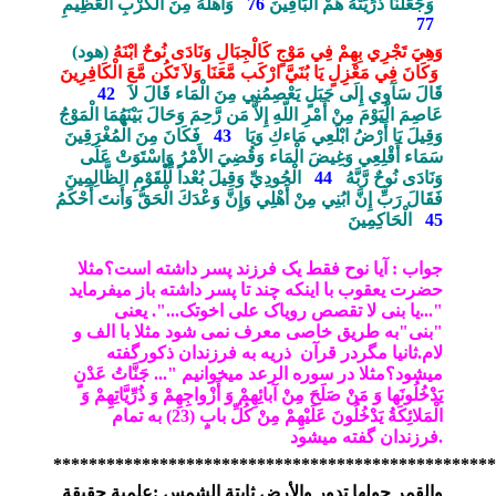
وَجَعَلْنَا ذُرِّيَّتَهُ هُمْ الْبَاقِينَ
76
وَأَهْلَهُ مِنَ الْكَرْبِ الْعَظِيمِ
77
وَهِيَ تَجْرِي بِهِمْ فِي مَوْجٍ كَالْجِبَالِ وَنَادَى نُوحٌ ابْنَهُ
)
هود
(
وَكَانَ فِي مَعْزِلٍ يَا بُنَيَّ ارْكَب مَّعَنَا وَلاَ تَكُن مَّعَ الْكَافِرِينَ
قَالَ سَآوِي إِلَى جَبَلٍ يَعْصِمُنِي مِنَ الْمَاء قَالَ لاَ
42
عَاصِمَ الْيَوْمَ مِنْ أَمْرِ اللّهِ إِلاَّ مَن رَّحِمَ وَحَالَ بَيْنَهُمَا الْمَوْجُ
وَقِيلَ يَا أَرْضُ ابْلَعِي مَاءكِ وَيَا
43
فَكَانَ مِنَ الْمُغْرَقِينَ
سَمَاء أَقْلِعِي وَغِيضَ الْمَاء وَقُضِيَ الأَمْرُ وَاسْتَوَتْ عَلَى
وَنَادَى نُوحٌ رَّبَّهُ
44
الْجُودِيِّ وَقِيلَ بُعْداً لِّلْقَوْمِ الظَّالِمِينَ
فَقَالَ رَبِّ إِنَّ ابُنِي مِنْ أَهْلِي وَإِنَّ وَعْدَكَ الْحَقُّ وَأَنتَ أَحْكَمُ
45
الْحَاكِمِينَ
جواب : آیا نوح فقط یک فرزند پسر داشته است؟مثلا
حضرت یعقوب با اینکه چند تا پسر داشته باز میفرماید
"...یا بنی لا تقصص رویاک علی اخوتک...". یعنی
"بنی"به طریق خاصی معرف نمی شود مثلا با الف و
لام.ثانیا مگردر قرآن ذریه به فرزندان ذکورگفته
میشود؟مثلا در سوره الرعد میخوانیم "... جَنَّاتُ عَدْنٍ
يَدْخُلُونَها وَ مَنْ صَلَحَ مِنْ آبائِهِمْ وَ أَزْواجِهِمْ وَ ذُرِّيَّاتِهِمْ وَ
الْمَلائِكَةُ يَدْخُلُونَ عَلَيْهِمْ مِنْ كُلِّ بابٍ (23) به تمام
.
فرزندان گفته میشود
**************************************************
والقمر
حولها
تدور
والأرض
ثابتة
الشمس
:
علمية
حقيقة