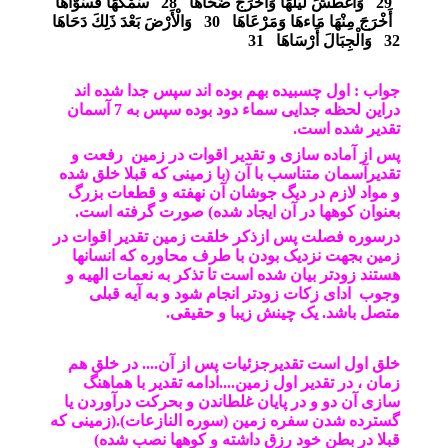
29
وَأَغْطَشَ لَيْلَهَا وَأَخْرَجَ ضُحَاهَا
28
سَمْكَهَا فَسَوَّاهَا
أَخْرَجَ مِنْهَا مَاءهَا وَمَرْعَاهَا
30
وَالْأَرْضَ بَعْدَ ذَلِكَ دَحَاهَا
32
وَالْجِبَالَ أَرْسَاهَا
31
جواب : اول چسبیده بهم بوده اند سپس جدا شده اند
دراین لحظه جدایی سماء دود بوده سپس به 7 آسمان
تقدیر شده است.
پس از آماده سازی و تقدیر اقوات در زمین رفعت و
تقدیرآسمان متناسب با آن (با زمینی که قبلا خلق شده
و مواد لازم در دیگ جوشان آن نهفته و قطعات بزرگ
بعنوان کوهها در آن ایجاد شده) صورت گرفته است.
درسوره فصلت پس ازذکر خلقت زمین تقدیر اقوات در
زمین بجهت نزدیک بودن با طرف محاوره که انسانها
هستند زودتر بیان شده است تا تذکر به نعمات الهیه و
وجوب ادای زکات زودتر انجام شود و به آیه قبلی
متصل باشد. یک چینش زیبا و حقیقی.
خلق اول است تقدیرجزئیات پس از آن.... در خلق هم
زمان ، در تقدیر اول زمین....ادامه تقدیر با هماهنگ
سازی آن دو و در پایان غلطاندن و بحرکت درآوردن یا
گسترده شدن سفره زمین (سوره النازعات).(زمینی که
قبلا در بطن خود رزق داشته و کوهها نصب شده)