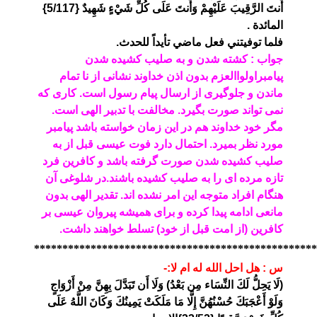
أَنتَ الرَّقِيبَ عَلَيْهِمْ وَأَنتَ عَلَى كُلِّ شَيْءٍ شَهِيدٌ {5/117}
المائدة .
فلما توفيتني فعل ماضي تأيداً للحدث.
جواب : کشته شدن و به صلیب کشیده شدن
پیامبر
اولواالعزم
بدون اذن خداوند نشانی از نا تمام
ماندن و جلوگیری از ارسال پیام رسول است. کاری که
نمی تواند صورت بگیرد. مخالفت با تدبیر الهی است.
مگر خود خداوند هم در این زمان خواسته باشد پیامبر
مورد نظر بمیرد. احتمال دارد فوت عیسی قبل از به
صلیب کشیده شدن صورت گرفته باشد و کافرین فرد
تازه مرده ای را به صلیب کشیده باشند.در شلوغی آن
هنگام افراد متوجه این امر نشده اند.
تقدیر الهی بدون
مانعی ادامه پیدا کرده و برای همیشه پیروان عیسی بر
کافرین (از امت قبل از خود) تسلط خواهند داشت.
**************************************************
س : هل احل الله له ام لا:-
(لَا يَحِلُّ لَكَ النِّسَاء مِن بَعْدُ) وَلَا أَن تَبَدَّلَ بِهِنَّ مِنْ أَزْوَاجٍ
وَلَوْ أَعْجَبَكَ حُسْنُهُنَّ إِلَّا مَا مَلَكَتْ يَمِينُكَ وَكَانَ اللَّهُ عَلَى