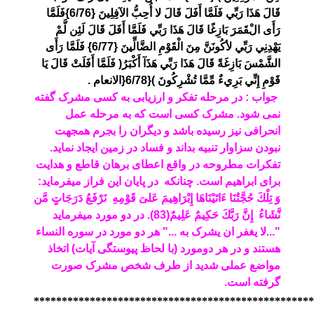
قَالَ هَذَا رَبِّي فَلَمَّا أَفَلَ قَالَ لا أُحِبُّ الآفِلِينَ {6/76}فَلَمَّا
رَأَى الْقَمَرَ بَازِغًا قَالَ هَذَا رَبِّي فَلَمَّا أَفَلَ قَالَ لَئِن لَّمْ
يَهْدِنِي رَبِّي لأكُونَنَّ مِنَ الْقَوْمِ الضَّالِّينَ {6/77} فَلَمَّا رَأَى
الشَّمْسَ بَازِغَةً قَالَ هَذَا رَبِّي هَذَآ أَكْبَرُ( فَلَمَّا أَفَلَتْ قَالَ يَا
قَوْمِ إِنِّي بَرِيءٌ مِّمَّا تُشْرِكُونَ ){6/78{الانعام .
جواب : در مرحله تفکر و ارزیابی به کسی مشرک گفته
نمی شود. مشرک کسی است که به مرحله عمل
انحرافی نیز رسیده باشد و دیگران را بجرم همجهت
نبودن سزاوار تنبیه بداند و فساد در زمین ایجاد نماید.
تفکرات مطروحه در واقع اعطای برهان قاطع و هدایت
برای ابراهیم است. چنانکه در پایان این فراز میفرماید:
وَ تِلْكَ حُجَّتُنَا ءَاتَيْنَاهَا إِبْرَاهِيمَ عَلىَ‏ قَوْمِهِ نَرْفَعُ دَرَجَاتٍ مَّن
نَّشَاءُ إِنَّ رَبَّكَ حَكِيمٌ عَلِيمٌ(83). در دو مورد میفرماید
"...لا یغفر ان یشرک به ..." هر دو مورد در سوره النساء
هستند و در هر دومورد (با لحاظ پیوستگی آیات) اتخاذ
مواضع عملی شدید از طرف شخص مشرک صورت
گرفته است.
**************************************************