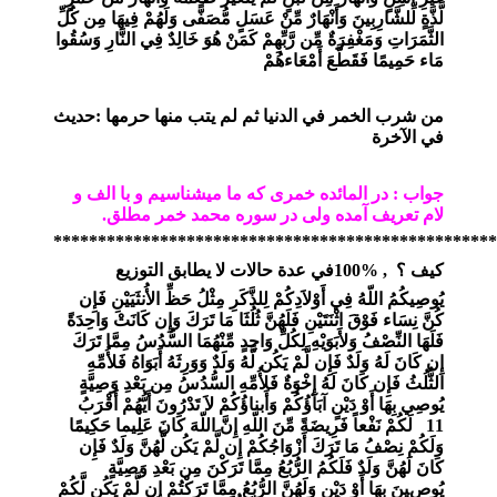
لَّذَّةٍ لِّلشَّارِبِينَ وَأَنْهَارٌ مِّنْ عَسَلٍ مُّصَفًّى وَلَهُمْ فِيهَا مِن كُلِّ
الثَّمَرَاتِ وَمَغْفِرَةٌ مِّن رَّبِّهِمْ كَمَنْ هُوَ خَالِدٌ فِي النَّارِ وَسُقُوا
مَاء حَمِيمًا فَقَطَّعَ أَمْعَاءهُمْ
من شرب الخمر في الدنيا ثم لم يتب منها حرمها
:
حديث
في الآخرة
جواب : در المائده خمری که ما میشناسیم و با الف و
لام تعریف آمده ولی در سوره محمد خمر مطلق.
**************************************************
كيف ؟
100% ,
في عدة حالات لا يطابق التوزيع
يُوصِيكُمُ اللّهُ فِي أَوْلاَدِكُمْ لِلذَّكَرِ مِثْلُ حَظِّ الأُنثَيَيْنِ فَإِن
كُنَّ نِسَاء فَوْقَ اثْنَتَيْنِ فَلَهُنَّ ثُلُثَا مَا تَرَكَ وَإِن كَانَتْ وَاحِدَةً
فَلَهَا النِّصْفُ وَلأَبَوَيْهِ لِكُلِّ وَاحِدٍ مِّنْهُمَا السُّدُسُ مِمَّا تَرَكَ
إِن كَانَ لَهُ وَلَدٌ فَإِن لَّمْ يَكُن لَّهُ وَلَدٌ وَوَرِثَهُ أَبَوَاهُ فَلأُمِّهِ
الثُّلُثُ فَإِن كَانَ لَهُ إِخْوَةٌ فَلأُمِّهِ السُّدُسُ مِن بَعْدِ وَصِيَّةٍ
يُوصِي بِهَا أَوْ دَيْنٍ آبَآؤُكُمْ وَأَبناؤُكُمْ لاَ تَدْرُونَ أَيُّهُمْ أَقْرَبُ
11
لَكُمْ نَفْعاً فَرِيضَةً مِّنَ اللّهِ إِنَّ اللّهَ كَانَ عَلِيما حَكِيمًا
وَلَكُمْ نِصْفُ مَا تَرَكَ أَزْوَاجُكُمْ إِن لَّمْ يَكُن لَّهُنَّ وَلَدٌ فَإِن
كَانَ لَهُنَّ وَلَدٌ فَلَكُمُ الرُّبُعُ مِمَّا تَرَكْنَ مِن بَعْدِ وَصِيَّةٍ
يُوصِينَ بِهَا أَوْ دَيْنٍ وَلَهُنَّ الرُّبُعُ مِمَّا تَرَكْتُمْ إِن لَّمْ يَكُن لَّكُمْ