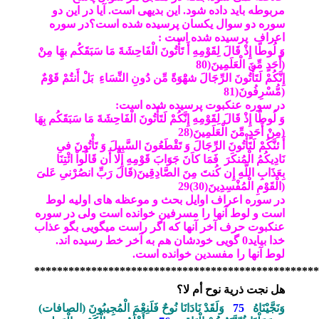
مربوطه باید داده شود. این بدیهی است. آیا در این دو
سوره دو سوال یکسان پرسیده شده است؟
در سوره
اعراف پرسیده شده است :
وَ لُوطًا إِذْ قَالَ لِقَوْمِهِ أَ تَأْتُونَ الْفَاحِشَةَ مَا سَبَقَكُم بهَِا مِنْ
)
أَحَدٍ مِّنَ الْعَلَمِينَ(80
إِنَّكُمْ لَتَأْتُونَ الرِّجَالَ شهَْوَةً مِّن دُونِ النِّسَاءِ بَلْ أَنتُمْ قَوْمٌ
)
مُّسْرِفُونَ(81
در سوره عنکبوت پرسیده شده است:
وَ لُوطًا إِذْ قَالَ لِقَوْمِهِ إِنَّكُمْ لَتَأْتُونَ الْفَاحِشَةَ مَا سَبَقَكُم بِهَا
)
مِنْ أَحَدٍ مِّنَ الْعَلَمِينَ(28
أَ ئنَّكُمْ لَتَأْتُونَ الرِّجَالَ وَ تَقْطَعُونَ السَّبِيلَ وَ تَأْتُونَ فىِ
نَادِيكُمُ الْمُنكَرَ فَمَا كاَنَ جَوَابَ قَوْمِهِ إِلَّا أَن قَالُواْ ائْتِنَا
بِعَذَابِ اللَّهِ إِن كُنتَ مِنَ الصَّادِقِينَ(قَالَ رَبّ‏ِ انصُرْنىِ عَلىَ
)
الْقَوْمِ الْمُفْسِدِينَ(30)29
در سوره اعراف اوایل بحث و موعظه های اولیه لوط
است و لوط آنها را مسرفین خوانده است ولی در سوره
عنکبوت حرف آخر آنها که اگر راست میگویی بگو عذاب
خدا بیاید0 گویی خودشان هم به آخر خط رسیده اند.
لوط آنها را مفسدین خوانده است.
**************************************************
هل نجت ذرية نوح أم لا؟
وَنَجَّيْنَاهُ
75
وَلَقَدْ نَادَانَا نُوحٌ فَلَنِعْمَ الْمُجِيبُونَ
)
الصافات
(