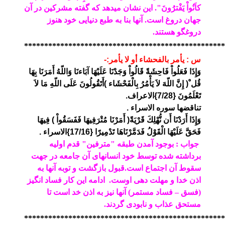
كاَنُواْ يَفْترَُونَ". این نشان میدهد که گفته مشرکین در آن
جهان دروغ است. آنها بنا به طبع دنیایی خود هنوز
دروغگو هستند.
**************************************************
س : يأمر بالفحشاء أو لا يأمر:-
وَإِذَا فَعَلُواْ فَاحِشَةً قَالُواْ وَجَدْنَا عَلَيْهَا آبَاءنَا وَاللّهُ أَمَرَنَا بِهَا
قُل ْ( إِنَّ اللّهَ لاَ يَأْمُرُ بِالْفَحْشَاء )أَتَقُولُونَ عَلَى اللّهِ مَا لاَ
تَعْلَمُونَ {7/28}الاعراف.
تناقضها سوره الاسراء .
وَإِذَا أَرَدْنَا أَن نُّهْلِكَ قَرْيَةً( أَمَرْنَا مُتْرَفِيهَا فَفَسَقُواْ ) فِيهَا
فَحَقَّ عَلَيْهَا الْقَوْلُ فَدَمَّرْنَاهَا تَدْمِيرًا {17/16}الاسراء .
جواب : بوجود آمدن طبقه "مترفین" قدم اولیه
برداشته شده توسط خود انسانهای آن جامعه در جهت
سقوط آن اجتماع است.قبول بازگشت و توبه آنها به
اذن خدا و مهلت دهی اوست.
ادامه این کار فساد انگیز
(فسق – فساد مستمر)
آنها نیز به اذن خد است تا
مستحق عذاب و نابودی گردند.
**************************************************