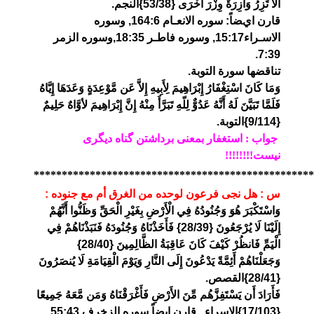
أَلَّا تَزِرُ وَازِرَةٌ وِزْرَ أُخْرَى {53/38}النجم.
قارن ايضاً: سوره الانعـام 164:6, وسوره
الاسـراء15:17, وسوره فاطـر 18:35,وسوره الزمر
7:39.
تناقضها سورة التوبة.
وَمَا كَانَ اسْتِغْفَارُ إِبْرَاهِيمَ لِأَبِيهِ إِلاَّ عَن مَّوْعِدَةٍ وَعَدَهَا إِيَّاهُ
فَلَمَّا تَبَيَّنَ لَهُ أَنَّهُ عَدُوٌّ لِلّهِ تَبَرَّأَ مِنْهُ إِنَّ إِبْرَاهِيمَ لأوَّاهٌ حَلِيمٌ
{9/114}التوبة.
جواب : استغفار بمعنی برداشتن گناه دیگری
نیست!!!!!!!!
**************************************************
س : هل نجى فرعون لوحده من الغرق أم مع جنوده :
وَاسْتَكْبَرَ هُوَ وَجُنُودُهُ فِي الْأَرْضِ بِغَيْرِ الْحَقِّ وَظَنُّوا أَنَّهُمْ
إِلَيْنَا لَا يُرْجَعُونَ {28/39} فَأَخَذْنَاهُ وَجُنُودَهُ فَنَبَذْنَاهُمْ فِي
الْيَمِّ فَانظُرْ كَيْفَ كَانَ عَاقِبَةُ الظَّالِمِينَ {28/40}
وَجَعَلْنَاهُمْ أَئِمَّةً يَدْعُونَ إِلَى النَّارِ وَيَوْمَ الْقِيَامَةِ لَا يُنصَرُونَ
{28/41}القصص.
فَأَرَادَ أَن يَسْتَفِزَّهُم مِّنَ الأَرْضِ فَأَغْرَقْنَاهُ وَمَن مَّعَهُ جَمِيعًا
{17/103}الاسراء . قارن ايضاً سوره الزخرف 55:43.