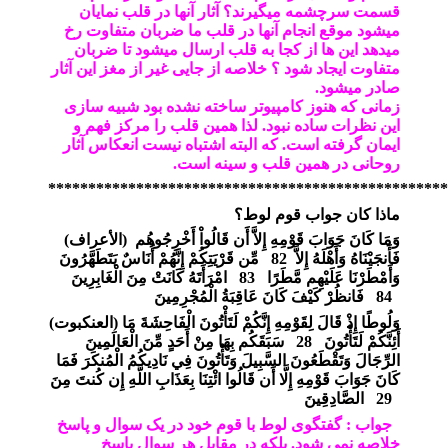
قسمت سرچشمه میگیرند؟ آثار آنها در قلب نمایان
میشود موقع انجام آنها در قلب ما ضربان متفاوت رخ
میدهد این ها از کجا به قلب ارسال میشود تا ضربان
متفاوت ایجاد شود ؟ خلاصه از جایی غیر از مغز این آثار
صادر میشود.
زمانی که هنوز کامپیوتر ساخته نشده بود شبیه سازی
این نظرات ساده نبود. لذا همین قلب را مرکز فهم و
ایمان گرفته است. که البته اشتباه نیست انعکاس آثار
روحانی در همین قلب و سینه است.
**************************************************
ماذا كان جواب قوم لوط؟
وَمَا كَانَ جَوَابَ قَوْمِهِ إِلاَّ أَن قَالُواْ أَخْرِجُوهُم
)
الأعراف
(
فَأَنجَيْنَاهُ وَأَهْلَهُ إِلاَّ
82
مِّن قَرْيَتِكُمْ إِنَّهُمْ أُنَاسٌ يَتَطَهَّرُونَ
وَأَمْطَرْنَا عَلَيْهِم مَّطَرًا
83
امْرَأَتَهُ كَانَتْ مِنَ الْغَابِرِينَ
84
فَانظُرْ كَيْفَ كَانَ عَاقِبَةُ الْمُجْرِمِينَ
وَلُوطًا إِذْ قَالَ لِقَوْمِهِ إِنَّكُمْ لَتَأْتُونَ الْفَاحِشَةَ مَا
)
العنكبوت
(
أَئِنَّكُمْ لَتَأْتُونَ
28
سَبَقَكُم بِهَا مِنْ أَحَدٍ مِّنَ الْعَالَمِينَ
الرِّجَالَ وَتَقْطَعُونَ السَّبِيلَ وَتَأْتُونَ فِي نَادِيكُمُ الْمُنكَرَ فَمَا
كَانَ جَوَابَ قَوْمِهِ إِلَّا أَن قَالُوا ائْتِنَا بِعَذَابِ اللَّهِ إِن كُنتَ مِنَ
29
الصَّادِقِينَ
جواب : گفتگوی لوط با قوم خود در یک سوال و پاسخ
خلاصه نمی شود. بلکه در مقابل هر سوال پاسخ