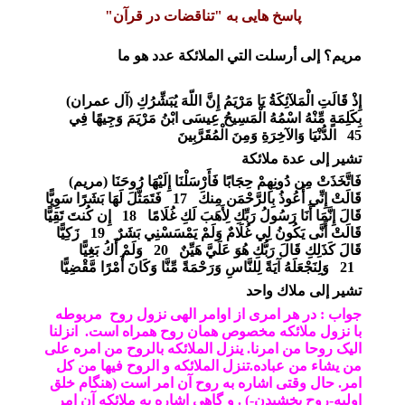
پاسخ هایی به "تناقضات در قرآن"
مريم؟
إلى
أرسلت
التي
الملائكة
عدد
هو
ما
إِذْ قَالَتِ الْمَلآئِكَةُ يَا مَرْيَمُ إِنَّ اللّهَ يُبَشِّرُكِ
)
آل عمران
(
بِكَلِمَةٍ مِّنْهُ اسْمُهُ الْمَسِيحُ عِيسَى ابْنُ مَرْيَمَ وَجِيهًا فِي
45
الدُّنْيَا وَالآخِرَةِ وَمِنَ الْمُقَرَّبِينَ
تشير إلى عدة ملائكة
فَاتَّخَذَتْ مِن دُونِهِمْ حِجَابًا فَأَرْسَلْنَا إِلَيْهَا رُوحَنَا
)
مريم
(
قَالَتْ إِنِّي أَعُوذُ بِالرَّحْمَن مِنكَ
17
فَتَمَثَّلَ لَهَا بَشَرًا سَوِيًّا
قَالَ إِنَّمَا أَنَا رَسُولُ رَبِّكِ لِأَهَبَ لَكِ غُلَامًا
18
إِن كُنتَ تَقِيًّا
قَالَتْ أَنَّى يَكُونُ لِي غُلَامٌ وَلَمْ يَمْسَسْنِي بَشَرٌ
19
زَكِيًّا
قَالَ كَذَلِكِ قَالَ رَبُّكِ هُوَ عَلَيَّ هَيِّنٌ
20
وَلَمْ أَكُ بَغِيًّا
21
وَلِنَجْعَلَهُ آيَةً لِلنَّاسِ وَرَحْمَةً مِّنَّا وَكَانَ أَمْرًا مَّقْضِيًّا
تشير إلى ملاك واحد
جواب : در هر امری از اوامر الهی نزول روح مربوطه
با نزول ملائکه مخصوص همان روح همراه است. انزلنا
الیک روحا من امرنا. ینزل الملائکه بالروح من امره علی
من یشاء من عباده.تنزل الملائکه و الروح فیها من کل
امر. حال وقتی اشاره به روح آن امر است (هنگام خلق
اولیه-روح بخشیدن-) . و گاهی اشاره به ملائکه آن امر