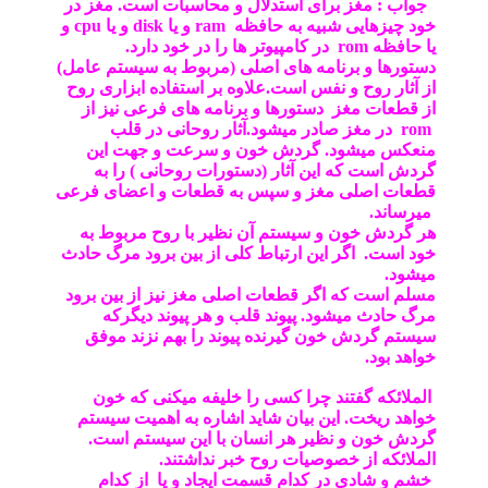
جواب : مغز برای استدلال و محاسبات است. مغز در
خود چیزهایی شبیه به حافظه
ram
و یا
disk
و یا
cpu
و
یا حافظه
rom
در کامپیوتر ها را در خود دارد.
دستورها و برنامه های اصلی (مربوط به سیستم عامل)
از آثار روح و نفس است.علاوه بر استفاده ابزاری روح
از قطعات مغز دستورها و برنامه های فرعی نیز از
rom
در مغز صادر میشود.آثار روحانی در قلب
منعکس میشود. گردش خون و سرعت و جهت این
گردش است که این آثار (دستورات روحانی ) را به
قطعات اصلی مغز و سپس به قطعات و اعضای فرعی
میرساند.
هر گردش خون و سیستم آن نظیر با روح مربوط به
خود است. اگر این ارتباط کلی از بین برود مرگ حادث
میشود.
مسلم است که اگر قطعات اصلی مغز نیز از بین برود
مرگ حادث میشود. پیوند قلب و هر پیوند دیگرکه
سیستم گردش خون گیرنده پیوند را بهم نزند موفق
خواهد بود.
الملائکه گفتند چرا کسی را خلیفه میکنی که خون
خواهد ریخت. این بیان شاید اشاره به اهمیت سیستم
گردش خون و نظیر هر انسان با این سیستم است.
الملائکه از خصوصیات روح خبر نداشتند.
خشم و شادی در کدام قسمت ایجاد و یا از کدام