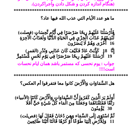
(هنگام اندازه کردن و شکل دادن واجراکردن).
**************************************************
ما هو عدد الأيام التي عذب الله فيها عاد؟
فَأَرْسَلْنَا عَلَيْهِمْ رِيحًا صَرْصَرًا فِي أَيَّامٍ نَّحِسَاتٍ
)
فصلت
(
لِّنُذِيقَهُمْ عَذَابَ الْخِزْيِ فِي الْحَيَاةِ الدُّنْيَا وَلَعَذَابُ الْآخِرَةِ
16
أَخْزَى وَهُمْ لَا يُنصَرُونَ
إِنَّا
18
كَذَّبَتْ عَادٌ فَكَيْفَ كَانَ عَذَابِي وَنُذُرِ
)
القمر
(
19
أَرْسَلْنَا عَلَيْهِمْ رِيحًا صَرْصَرًا فِي يَوْمِ نَحْسٍ مُّسْتَمِرٍّ
جواب : یوم نحسی که مستمر باشد همان ایام نحسات
است!!!!
**************************************************
هل السَّمَاوَاتِ وَالْأَرْضَ كانوا معا فتفرقوا أم العكس؟
أَوَلَمْ يَرَ الَّذِينَ كَفَرُوا أَنَّ السَّمَاوَاتِ وَالْأَرْضَ كَانَتَا
)
الأنبياء
(
رَتْقًا فَفَتَقْنَاهُمَا وَجَعَلْنَا مِنَ الْمَاء كُلَّ شَيْءٍ حَيٍّ أَفَلَا
30
يُؤْمِنُونَ
ثُمَّ اسْتَوَى إِلَى السَّمَاء وَهِيَ دُخَانٌ فَقَالَ لَهَا
)
فصلت
(
11
وَلِلْأَرْضِ اِئْتِيَا طَوْعًا أَوْ كَرْهًا قَالَتَا أَتَيْنَا طَائِعِينَ