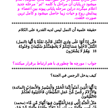
میشود در پایان آن مراحل با کلمه "ثم" مرحله جدید
اعلام میگردد دراین مرحله پایانی پیوند بین اعضاء و
پیدایش روح و حیات زیبا حاصل میشود و کامل ترین
صورت خلقت.
**************************************************
حقيقة علمية أن النمل ليس لديه القدرة على الكلام
حَتَّى إِذَا أَتَوْا عَلَى وَادِي النَّمْلِ قَالَتْ نَمْلَةٌ يَا أَيُّهَا
)
النمل
(
النَّمْلُ ادْخُلُوا مَسَاكِنَكُمْ لَا يَحْطِمَنَّكُمْ سُلَيْمَانُ وَجُنُودُهُ
18
وَهُمْ لَا يَشْعُرُونَ
جواب : مورچه ها چطوری با هم ارتباط برقرار میکنند؟
**************************************************
كيف يدخل الرجس في الجنة؟
يَا أَيُّهَا الَّذِينَ آمَنُواْ إِنَّمَا الْخَمْرُ وَالْمَيْسِرُ وَالأَنصَابُ
)
المائدة
(
وَالأَزْلاَمُ رِجْسٌ مِّنْ عَمَلِ الشَّيْطَانِ فَاجْتَنِبُوهُ لَعَلَّكُمْ
90
تُفْلِحُونَ
مَثَلُ الْجَنَّةِ الَّتِي وُعِدَ الْمُتَّقُونَ فِيهَا أَنْهَارٌ مِّن مَّاء
)
محمد
(
غَيْرِ آسِنٍ وَأَنْهَارٌ مِن لَّبَنٍ لَّمْ يَتَغَيَّرْ طَعْمُهُ وَأَنْهَارٌ مِّنْ خَمْرٍ