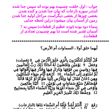
جواب : اول خلقت چسبیده بهم بوده اند سپس جدا شده
اند(در سوره نازعات که بیان جدا شدن و کنده شدن
بعضی چیزها از بعضی دیگراست مراحل اولیه جدا شدن
زمین از آسمان بیان میشود) دراین لحظه جدایی
سماء دود بوده (توده عظیم از قطعات) سپس به 7
آسمان تقدیر شده است (با بهم چسبیدن تعدادی از
قطعات).
**************************************************
أيهما خلق أولا ، السماوات أم الأرض؟
قُلْ أَئِنَّكُمْ لَتَكْفُرُونَ بِالَّذِي خَلَقَ الْأَرْضَ فِي
) 8
فصلت
(
وَجَعَلَ
9
يَوْمَيْنِ وَتَجْعَلُونَ لَهُ أَندَادًا ذَلِكَ رَبُّ الْعَالَمِينَ
فِيهَا رَوَاسِيَ مِن فَوْقِهَا وَبَارَكَ فِيهَا وَقَدَّرَ فِيهَا أَقْوَاتَهَا فِي
ثُمَّ اسْتَوَى إِلَى السَّمَاء
10
أَرْبَعَةِ أَيَّامٍ سَوَاء لِّلسَّائِلِينَ
وَهِيَ دُخَانٌ فَقَالَ لَهَا وَلِلْأَرْضِ اِئْتِيَا طَوْعًا أَوْ كَرْهًا قَالَتَا
فَقَضَاهُنَّ سَبْعَ سَمَاوَاتٍ فِي يَوْمَيْنِ
11
أَتَيْنَا طَائِعِينَ
وَأَوْحَى فِي كُلِّ سَمَاء أَمْرَهَا وَزَيَّنَّا السَّمَاء الدُّنْيَا بِمَصَابِيحَ
12
وَحِفْظًا ذَلِكَ تَقْدِيرُ الْعَزِيزِ الْعَلِيمِ
رَفَعَ
27
أَأَنتُمْ أَشَدُّ خَلْقًا أَمِ السَّمَاء بَنَاهَا
)
النازعات
(