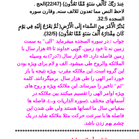
عِندَ رَبِّكَ كَأَلْفِ سَنَةٍ مِّمَّا تَعُدُّونَ) {22/47}الحج .
لاحظ النص مما تعدون للالف سنه, وقارن سوره
السجده 32:5.
يُدَبِّرُ الْأَمْرَ مِنَ السَّمَاء إِلَى الْأَرْضِ( ثُمَّ يَعْرُجُ إِلَيْهِ فِي يَوْمٍ
كَانَ مِقْدَارُهُ أَلْفَ سَنَةٍ مِّمَّا تَعُدُّونَ) {32/5}.
جواب : در سوره السجده میفرماید "الی" به سمت
زمین نه تا خود زمین. گویی خداوند تا 49 هزار سال با
زمین فاصله دارد. 49 هزار سال (7در7) به وسیله
الملائکه والروح طی میشود. الف و لام برای ویژه بودن
این گروه است. این
ملائکه مقرب ویژه
نتیجه یا باز
خورد
امر الهی را طی هزار سال برمیگردانند. کلمه
"ثم" تاخیر را میرساند. این ملائکه ویژه و روح های
ویژه اوامر الهی را تقسیم میکنند بین ملائکه در
آسمانهای مختلف .
(سوره الذاریات و...). فاصله ها
بمقیاس سال ما انسانها هستند ولی طی شدن این
فاصله ها با سرعت حرکت مثلا ملائکه شاید در یک
چشم بهم زدن باشد.
**************************************************