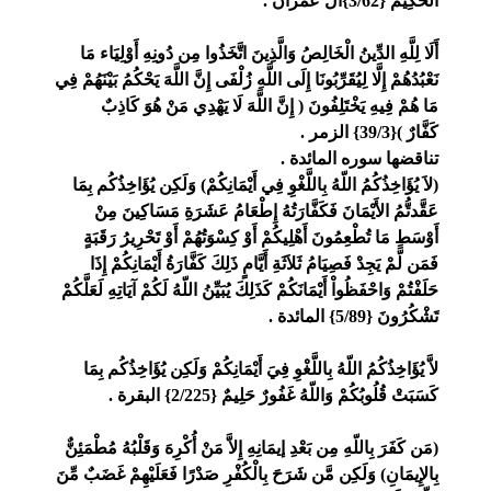
الْحَكِيمُ {3/62}ال عمران .
أَلَا لِلَّهِ الدِّينُ الْخَالِصُ وَالَّذِينَ اتَّخَذُوا مِن دُونِهِ أَوْلِيَاء مَا
نَعْبُدُهُمْ إِلَّا لِيُقَرِّبُونَا إِلَى اللَّهِ زُلْفَى إِنَّ اللَّهَ يَحْكُمُ بَيْنَهُمْ فِي
مَا هُمْ فِيهِ يَخْتَلِفُونَ ( إِنَّ اللَّهَ لَا يَهْدِي مَنْ هُوَ كَاذِبٌ
كَفَّارٌ ){39/3} الزمر .
تناقضها سوره المائدة .
(لاَ يُؤَاخِذُكُمُ اللّهُ بِاللَّغْوِ فِي أَيْمَانِكُمْ) وَلَكِن يُؤَاخِذُكُم بِمَا
عَقَّدتُّمُ الأَيْمَانَ فَكَفَّارَتُهُ إِطْعَامُ عَشَرَةِ مَسَاكِينَ مِنْ
أَوْسَطِ مَا تُطْعِمُونَ أَهْلِيكُمْ أَوْ كِسْوَتُهُمْ أَوْ تَحْرِيرُ رَقَبَةٍ
فَمَن لَّمْ يَجِدْ فَصِيَامُ ثَلاَثَةِ أَيَّامٍ ذَلِكَ كَفَّارَةُ أَيْمَانِكُمْ إِذَا
حَلَفْتُمْ وَاحْفَظُواْ أَيْمَانَكُمْ كَذَلِكَ يُبَيِّنُ اللّهُ لَكُمْ آيَاتِهِ لَعَلَّكُمْ
تَشْكُرُونَ {5/89} المائدة .
لاَّ يُؤَاخِذُكُمُ اللّهُ بِاللَّغْوِ فِيَ أَيْمَانِكُمْ وَلَكِن يُؤَاخِذُكُم بِمَا
كَسَبَتْ قُلُوبُكُمْ وَاللّهُ غَفُورٌ حَلِيمٌ {2/225} البقرة .
(مَن كَفَرَ بِاللّهِ مِن بَعْدِ إيمَانِهِ إِلاَّ مَنْ أُكْرِهَ وَقَلْبُهُ مُطْمَئِنٌّ
بِالإِيمَانِ) وَلَكِن مَّن شَرَحَ بِالْكُفْرِ صَدْرًا فَعَلَيْهِمْ غَضَبٌ مِّنَ