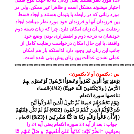
129 مورد نظر هستند یعنی زنانی که به جهت تنوع طلبی
اختیار میشوند مشکل است و ظاهرا غیر ممکن. ولی در
مورد زنانی که در رابطه با یتیمان هستند و ایجاد قسط
بین فرزندان آنها و فرزندان خود مورد نظر میباشد ایجاد
رضایت بین آن زنان امکان دارد. چرا که زنان دسته دوم
خودشان به درجه دوم و اضطراری بودن وضع خود
واقفند. با این حال امکان درخواست رضایت کامل از
جانب این زنان نیز وجود دارد لذاستکه باز هم امکان
عملی نشدن عدالت بین زنان پیش بینی شده است.
**************************************************
س : يكتمون أو لا يكتمون:-
يَوْمَئِذٍ يَوَدُّ الَّذِينَ كَفَرُواْ وَعَصَوُاْ الرَّسُولَ لَوْ تُسَوَّى بِهِمُ
الأَرْضُ ( وَلاَ يَكْتُمُونَ اللّهَ حَدِيثًا) {4/42}النساء
تناقضها سورة الانعام.
وَيَوْمَ نَحْشُرُهُمْ جَمِيعًا ثُمَّ نَقُولُ لِلَّذِينَ أَشْرَكُواْ أَيْنَ
شُرَكَآؤُكُمُ الَّذِينَ كُنتُمْ تَزْعُمُونَ {6/22} ثُمَّ لَمْ تَكُن فِتْنَتُهُمْ
( إِلاَّ أَن قَالُواْ وَاللّهِ رَبِّنَا مَا كُنَّا مُشْرِكِينَ ) {6/23} الانعام .
جواب : بعد از آیه 23 سوره الانعام یعنی آیه 24 را
بخوانیم: "انظُرْ كَيْفَ كَذَبُواْ عَلىَ أَنفُسِهِمْ وَ ضَلَّ عَنهُْم مَّا