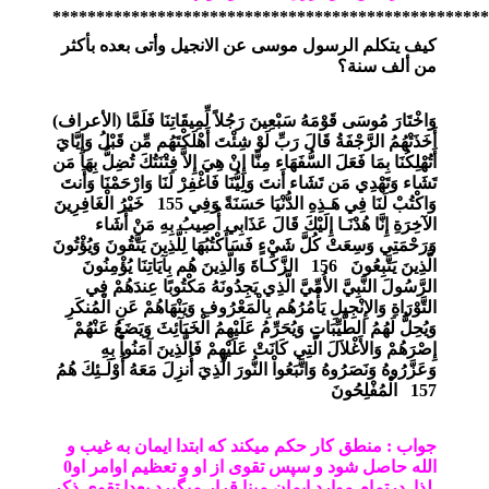
**************************************************
كيف يتكلم الرسول موسى عن الانجيل وأتى بعده بأكثر
من ألف سنة؟
وَاخْتَارَ مُوسَى قَوْمَهُ سَبْعِينَ رَجُلاً لِّمِيقَاتِنَا فَلَمَّا
)
الأعراف
(
أَخَذَتْهُمُ الرَّجْفَةُ قَالَ رَبِّ لَوْ شِئْتَ أَهْلَكْتَهُم مِّن قَبْلُ وَإِيَّايَ
أَتُهْلِكُنَا بِمَا فَعَلَ السُّفَهَاء مِنَّا إِنْ هِيَ إِلاَّ فِتْنَتُكَ تُضِلُّ بِهَا مَن
تَشَاء وَتَهْدِي مَن تَشَاء أَنتَ وَلِيُّنَا فَاغْفِرْ لَنَا وَارْحَمْنَا وَأَنتَ
وَاكْتُبْ لَنَا فِي هَـذِهِ الدُّنْيَا حَسَنَةً وَفِي
155
خَيْرُ الْغَافِرِينَ
الآخِرَةِ إِنَّا هُدْنَـا إِلَيْكَ قَالَ عَذَابِي أُصِيبُ بِهِ مَنْ أَشَاء
وَرَحْمَتِي وَسِعَتْ كُلَّ شَيْءٍ فَسَأَكْتُبُهَا لِلَّذِينَ يَتَّقُونَ وَيُؤْتُونَ
الَّذِينَ يَتَّبِعُونَ
156
الزَّكَـاةَ وَالَّذِينَ هُم بِآيَاتِنَا يُؤْمِنُونَ
الرَّسُولَ النَّبِيَّ الأُمِّيَّ الَّذِي يَجِدُونَهُ مَكْتُوبًا عِندَهُمْ فِي
التَّوْرَاةِ وَالإِنْجِيلِ يَأْمُرُهُم بِالْمَعْرُوفِ وَيَنْهَاهُمْ عَنِ الْمُنكَرِ
وَيُحِلُّ لَهُمُ الطَّيِّبَاتِ وَيُحَرِّمُ عَلَيْهِمُ الْخَبَآئِثَ وَيَضَعُ عَنْهُمْ
إِصْرَهُمْ وَالأَغْلاَلَ الَّتِي كَانَتْ عَلَيْهِمْ فَالَّذِينَ آمَنُواْ بِهِ
وَعَزَّرُوهُ وَنَصَرُوهُ وَاتَّبَعُواْ النُّورَ الَّذِيَ أُنزِلَ مَعَهُ أُوْلَـئِكَ هُمُ
157
الْمُفْلِحُونَ
جواب : منطق کار حکم میکند که ابتدا ایمان به غیب و
الله حاصل شود و سپس تقوی از او و تعظیم اوامر او0
لذا درتمام موارد ایمان مبنا قرار میگیرد بعدا تقوی ذکر