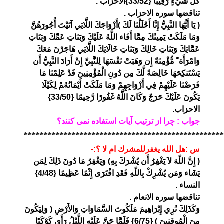
كُلِّ شَيْءٍ رَّقِيبًا {33/52}الاحزاب .
تناقضها سوره الاحزاب .
( يَا أَيُّهَا النَّبِيُّ إِنَّا أَحْلَلْنَا لَكَ )أَزْوَاجَكَ اللَّاتِي آتَيْتَ أُجُورَهُنَّ
وَمَا مَلَكَتْ يَمِينُكَ مِمَّا أَفَاء اللَّهُ عَلَيْكَ وَبَنَاتِ عَمِّكَ وَبَنَاتِ
عَمَّاتِكَ وَبَنَاتِ خَالِكَ وَبَنَاتِ خَالَاتِكَ اللَّاتِي هَاجَرْنَ مَعَكَ
وَامْرَأَة ً مُّؤْمِنَةً إِن وَهَبَتْ نَفْسَهَا لِلنَّبِيِّ إِنْ أَرَادَ النَّبِيُّ أَن
يَسْتَنكِحَهَا خَالِصَةً لَّكَ مِن دُونِ الْمُؤْمِنِينَ قَدْ عَلِمْنَا مَا
فَرَضْنَا عَلَيْهِمْ فِي أَزْوَاجِهِمْ وَمَا مَلَكَتْ أَيْمَانُهُمْ لِكَيْلَا
يَكُونَ عَلَيْكَ حَرَجٌ وَكَانَ اللَّهُ غَفُورًا رَّحِيمًا {33/50}
الاحزاب.
جواب : چرا از ترتیب آیات استفاده نمی کنند؟
**************************************************
س :هل الله يغفرللمشرك ام لا ؟:-
( إِنَّ اللّهَ لاَ يَغْفِرُ أَن يُشْرَكَ بِهِ) وَيَغْفِرُ مَا دُونَ ذَلِكَ لِمَن
يَشَاء وَمَن يُشْرِكْ بِاللّهِ فَقَدِ افْتَرَى إِثْمًا عَظِيمًا {4/48}
النساء .
تناقضها سوره الانعام .
وَكَذَلِكَ نُرِي إِبْرَاهِيمَ مَلَكُوتَ السَّمَاوَاتِ وَالأَرْضِ ( وَلِيَكُونَ
مِنَ الْمُوقِنِينَ ) {6/75} فَلَمَّا جَنَّ عَلَيْهِ اللَّيْلُ رَأَى كَوْكَبًا