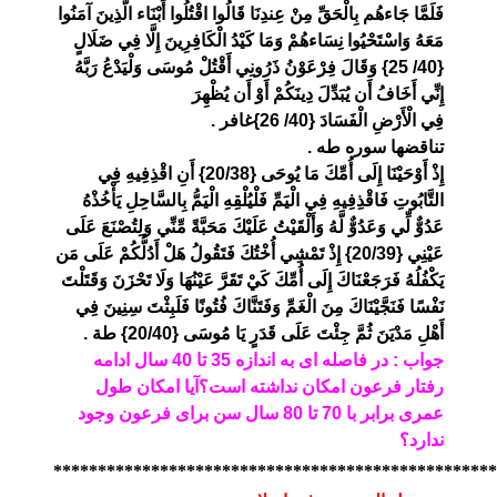
فَلَمَّا جَاءهُم بِالْحَقِّ مِنْ عِندِنَا قَالُوا اقْتُلُوا أَبْنَاء الَّذِينَ آمَنُوا
مَعَهُ وَاسْتَحْيُوا نِسَاءهُمْ وَمَا كَيْدُ الْكَافِرِينَ إِلَّا فِي ضَلَالٍ
{40/ 25} وَقَالَ فِرْعَوْنُ ذَرُونِي أَقْتُلْ مُوسَى وَلْيَدْعُ رَبَّهُ
إِنِّي أَخَافُ أَن يُبَدِّلَ دِينَكُمْ أَوْ أَن يُظْهِرَ
فِي الْأَرْضِ الْفَسَادَ {40/ 26}غافر .
تناقضها سوره طه .
إِذْ أَوْحَيْنَا إِلَى أُمِّكَ مَا يُوحَى {20/38} أَنِ اقْذِفِيهِ فِي
التَّابُوتِ فَاقْذِفِيهِ فِي الْيَمِّ فَلْيُلْقِهِ الْيَمُّ بِالسَّاحِلِ يَأْخُذْهُ
عَدُوٌّ لِّي وَعَدُوٌّ لَّهُ وَأَلْقَيْتُ عَلَيْكَ مَحَبَّةً مِّنِّي وَلِتُصْنَعَ عَلَى
عَيْنِي {20/39} إِذْ تَمْشِي أُخْتُكَ فَتَقُولُ هَلْ أَدُلُّكُمْ عَلَى مَن
يَكْفُلُهُ فَرَجَعْنَاكَ إِلَى أُمِّكَ كَيْ تَقَرَّ عَيْنُهَا وَلَا تَحْزَنَ وَقَتَلْتَ
نَفْسًا فَنَجَّيْنَاكَ مِنَ الْغَمِّ وَفَتَنَّاكَ فُتُونًا فَلَبِثْتَ سِنِينَ فِي
أَهْلِ مَدْيَنَ ثُمَّ جِئْتَ عَلَى قَدَرٍ يَا مُوسَى {20/40} طة .
جواب : در فاصله ای به اندازه 35 تا 40 سال ادامه
رفتار فرعون امکان نداشته است؟آیا امکان طول
عمری برابر با 70 تا 80 سال سن برای فرعون وجود
ندارد؟
**************************************************