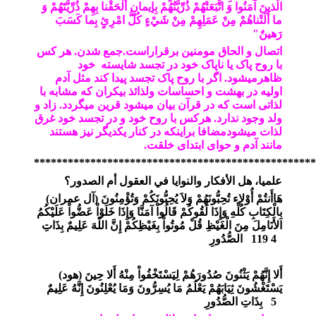
الَّذينَ آمَنُوا وَ اتَّبَعَتْهُمْ ذُرِّيَّتُهُمْ بِإيمانٍ أَلْحَقْنا بِهِمْ ذُرِّيَّتَهُمْ وَ
ما أَلَتْناهُمْ مِنْ عَمَلِهِمْ مِنْ شَيْ‏ءٍ كُلُّ امْرِئٍ بِما كَسَبَ
رَهينٌ"
اتصال و الحاق مومنین برقراراست.جمع شدن. هر کس
با روح پاک یا ناپاک خود در تجسد شایسته خود
ظاهرمیشود. اگر با روح پاک تجسد پیدا کند مثل آدم
اولیه در بهشت و احساسات ولذائذ بیکران که مشابه با
لذاتی است که در قرآن بیان میشود قرین میگردد. زاد و
ولد وجود ندارد. هرکس با روح خود و در تجسد خود غرق
لذات میشودمضافا براینکه در کنار یکدیگر نیز هستند
مانند آدم و حوای ابتدای خلقت.
**************************************************
علميا، هل الأفكار والنوايا في العقول أم الصدور؟
هَاأَنتُمْ أُوْلاء تُحِبُّونَهُمْ وَلاَ يُحِبُّونَكُمْ وَتُؤْمِنُونَ
)
آل عمران
(
بِالْكِتَابِ كُلِّهِ وَإِذَا لَقُوكُمْ قَالُواْ آمَنَّا وَإِذَا خَلَوْاْ عَضُّواْ عَلَيْكُمُ
الأَنَامِلَ مِنَ الْغَيْظِ قُلْ مُوتُواْ بِغَيْظِكُمْ إِنَّ اللّهَ عَلِيمٌ بِذَاتِ
119 4
الصُّدُورِ
أَلا إِنَّهُمْ يَثْنُونَ صُدُورَهُمْ لِيَسْتَخْفُواْ مِنْهُ أَلا حِينَ
)
هود
(
يَسْتَغْشُونَ ثِيَابَهُمْ يَعْلَمُ مَا يُسِرُّونَ وَمَا يُعْلِنُونَ إِنَّهُ عَلِيمٌ
5
بِذَاتِ الصُّدُورِ