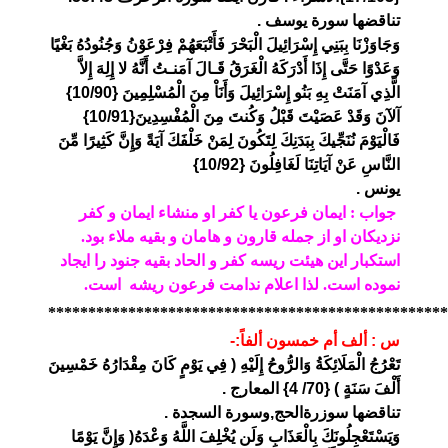
تناقضها سورة يوسف .
وَجَاوَزْنَا بِبَنِي إِسْرَائِيلَ الْبَحْرَ فَأَتْبَعَهُمْ فِرْعَوْنُ وَجُنُودُهُ بَغْيًا
وَعَدْوًا حَتَّى إِذَا أَدْرَكَهُ الْغَرَقُ قَـالَ آمَنـتُ أَنَّهُ لا إِلِهَ إِلاَّ
الَّذِي آمَنَتْ بِهِ بَنُو إِسْرَائِيلَ وَأَنَاْ مِنَ الْمُسْلِمِينَ {10/90}
آلآنَ وَقَدْ عَصَيْتَ قَبْلُ وَكُنتَ مِنَ الْمُفْسِدِينَ{10/91}
فَالْيَوْمَ نُنَجِّيكَ بِبَدَنِكَ لِتَكُونَ لِمَنْ خَلْفَكَ آيَةً وَإِنَّ كَثِيرًا مِّنَ
النَّاسِ عَنْ آيَاتِنَا لَغَافِلُونَ {10/92}
يونس .
جواب : ایمان فرعون یا کفر او منشاء ایمان و کفر
نزدیکان او از جمله قارون و هامان و بقیه ملاء بود.
استکبار این هیئت ریسه کفر و الحاد بقیه جنود را ایجاد
نموده است. لذا اعلام ندامت فرعون ریشه است.
**************************************************
س : ألف أم خمسون ألفاً:-
تَعْرُجُ الْمَلَائِكَةُ وَالرُّوحُ إِلَيْهِ ( فِي يَوْمٍ كَانَ مِقْدَارُهُ خَمْسِينَ
أَلْفَ سَنَةٍ ) {70/ 4} المعارج .
تناقضها سوزرةالحج,وسورة السجدة .
وَيَسْتَعْجِلُونَكَ بِالْعَذَابِ وَلَن يُخْلِفَ اللَّهُ وَعْدَهُ( وَإِنَّ يَوْمًا