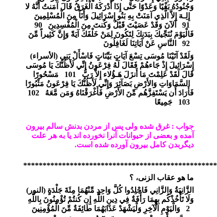
وَجُنُودُهُ بَغْيًا وَعَدْوًا حَتَّى إِذَا أَدْرَكَهُ الْغَرَقُ قَالَ آمَنتُ أَنَّهُ لا
إِلِـهَ إِلاَّ الَّذِي آمَنَتْ بِهِ بَنُو إِسْرَائِيلَ وَأَنَاْ مِنَ الْمُسْلِمِينَ
91
آلآنَ وَقَدْ عَصَيْتَ قَبْلُ وَكُنتَ مِنَ الْمُفْسِدِينَ
90
فَالْيَوْمَ نُنَجِّيكَ بِبَدَنِكَ لِتَكُونَ لِمَنْ خَلْفَكَ آيَةً وَإِنَّ كَثِيراً مِّنَ
92
النَّاسِ عَنْ آيَاتِنَا لَغَافِلُونَ
وَلَقَدْ آتَيْنَا مُوسَى تِسْعَ آيَاتٍ بَيِّنَاتٍ فَاسْأَلْ بَنِي
)
الأسراء
(
إِسْرَائِيلَ إِذْ جَاءهُمْ فَقَالَ لَهُ فِرْعَونُ إِنِّي لَأَظُنُّكَ يَا مُوسَى
قَالَ لَقَدْ عَلِمْتَ مَا أَنزَلَ هَـؤُلاء إِلاَّ رَبُّ
101
مَسْحُورًا
السَّمَاوَاتِ وَالأَرْضِ بَصَآئِرَ وَإِنِّي لَأَظُنُّكَ يَا فِرْعَونُ مَثْبُورًا
فَأَرَادَ أَن يَسْتَفِزَّهُم مِّنَ الأَرْضِ فَأَغْرَقْنَاهُ وَمَن مَّعَهُ
102
103
جَمِيعًا
جواب : غرق شده ولی پس از مردن بدنش سالم بیرون
آمده و بعضی از حیوانات آنرا نخورده اند یا به هر علت
دیگربدن کامل بیرون آورده شده است.
**************************************************
ما هو عقاب الزنى، ؟
الزَّانِيَةُ وَالزَّانِي فَاجْلِدُوا كُلَّ وَاحِدٍ مِّنْهُمَا مِئَةَ جَلْدَةٍ
)
النور
(
وَلَا تَأْخُذْكُم بِهِمَا رَأْفَةٌ فِي دِينِ اللَّهِ إِن كُنتُمْ تُؤْمِنُونَ بِاللَّهِ
2
وَالْيَوْمِ الْآخِرِ وَلْيَشْهَدْ عَذَابَهُمَا طَائِفَةٌ مِّنَ الْمُؤْمِنِينَ