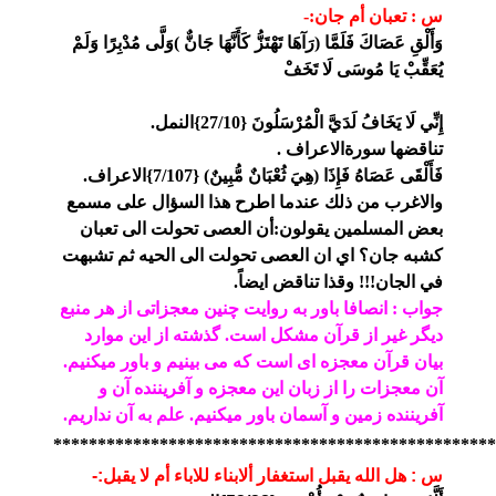
س : تعبان أم جان:-
وَأَلْقِ عَصَاكَ فَلَمَّا (رَآهَا تَهْتَزُّ كَأَنَّهَا جَانٌّ )وَلَّى مُدْبِرًا وَلَمْ
يُعَقِّبْ يَا مُوسَى لَا تَخَفْ
إِنِّي لَا يَخَافُ لَدَيَّ الْمُرْسَلُونَ {27/10}النمل.
تناقضها سورةالاعراف .
فَأَلْقَى عَصَاهُ فَإِذَا (هِيَ ثُعْبَانٌ مُّبِينٌ) {7/107}الاعراف.
والاغرب من ذلك عندما اطرح هذا السؤال على مسمع
بعض المسلمين يقولون:أن العصى تحولت الى تعبان
كشبه جان؟ اي ان العصى تحولت الى الحيه ثم تشبهت
في الجان!!! وقذا تناقض ايضاً.
جواب : انصافا باور به روایت چنین معجزاتی از هر منبع
دیگر غیر از قرآن مشکل است. گذشته از این موارد
بیان قرآن معجزه ای است که می بینیم و باور میکنیم.
آن معجزات را از زبان این معجزه و آفریننده آن و
آفریننده زمین و آسمان باور میکنیم.
علم به آن نداریم.
**************************************************
س : هل الله يقبل استغفار ألابناء للاباء أم لا يقبل:-