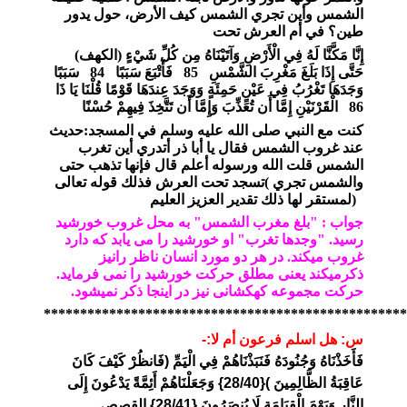
الشمس
وأين
تجري
الشمس
كيف
الأرض،
حول
يدور
طين؟
في
أم
العرش
تحت
إِنَّا مَكَّنَّا لَهُ فِي الْأَرْضِ وَآتَيْنَاهُ مِن كُلِّ شَيْءٍ
)
الكهف
(
حَتَّى إِذَا بَلَغَ مَغْرِبَ الشَّمْسِ
85
فَأَتْبَعَ سَبَبًا
84
سَبَبًا
وَجَدَهَا تَغْرُبُ فِي عَيْنٍ حَمِئَةٍ وَوَجَدَ عِندَهَا قَوْمًا قُلْنَا يَا ذَا
86
الْقَرْنَيْنِ إِمَّا أَن تُعَذِّبَ وَإِمَّا أَن تَتَّخِذَ فِيهِمْ حُسْنًا
كنت مع النبي صلى الله عليه وسلم في المسجد
:
حديث
عند غروب الشمس فقال يا أبا ذر أتدري أين تغرب
الشمس قلت الله ورسوله أعلم قال فإنها تذهب حتى
والشمس تجري
(
تسجد تحت العرش فذلك قوله تعالى
)
لمستقر لها ذلك تقدير العزيز العليم
جواب : "بلغ مغرب الشمس" به محل غروب خورشید
رسید. "وجدها تغرب" او خورشید را می یابد که دارد
غروب میکند. در هر دو مورد انسان ناظر رانیز
ذکرمیکند یعنی مطلق حرکت خورشید را نمی فرماید.
حرکت مجموعه کهکشانی نیز در اینجا ذکر نمیشود.
**************************************************
س: هل اسلم فرعون أم لا:-
فَأَخَذْنَاهُ وَجُنُودَهُ فَنَبَذْنَاهُمْ فِي الْيَمِّ (فَانظُرْ كَيْفَ كَانَ
عَاقِبَةُ الظَّالِمِينَ ){28/40} وَجَعَلْنَاهُمْ أَئِمَّةً يَدْعُونَ إِلَى
النَّارِ وَيَوْمَ الْقِيَامَةِ لَا يُنصَرُونَ {28/41} القصص .