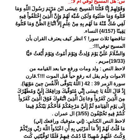
س: هل المسيح توفي ام لا:_
وَقَوْلِهِمْ إِنَّا قَتَلْنَا الْمَسِيحَ عِيسَى ابْنَ مَرْيَمَ رَسُولَ اللّهِ وَمَا
قَتَلُوهُ وَمَا صَلَبُوهُ وَلَكِن شُبِّهَ لَهُمْ وَإِنَّ الَّذِينَ اخْتَلَفُواْ فِيهِ
لَفِي شَكٍّ مِّنْهُ مَا لَهُم بِهِ مِنْ عِلْمٍ إِلاَّ اتِّبَاعَ الظَّنِّ وَمَا قَتَلُوهُ
يَقِينًا {4/157} النساء.
تناقضها ثلاث سور! ؟ انظر كيف يعترف القران بأن
المسيح توفي!!!:_
وَالسَّلَامُ عَلَيَّ يَوْمَ وُلِدتُّ وَيَوْمَ أَمُوتُ وَيَوْمَ أُبْعَثُ حَيًّا
{19/33}مريم .
لاحظ النص : ولد ومات ورفع حيا بعد القيامه من
الاموات ولم يقل انه رفع حياً قبل الموت !!!؟.قارن
سورة الزمر 39 : 42 ( اللَّهُ يَتَوَفَّى الْأَنفُسَ حِينَ مَوْتِهَا).
إِذْ قَالَ اللّهُ يَا عِيسَى إِنِّي مُتَوَفِّيكَ وَرَافِعُكَ إِلَيَّ وَمُطَهِّرُكَ
مِنَ الَّذِينَ كَفَرُواْ وَجَاعِلُ الَّذِينَ اتَّبَعُوكَ فَوْقَ الَّذِينَ كَفَرُواْ
إِلَى يَوْمِ الْقِيَامَةِ ثُمَّ إِلَيَّ مَرْجِعُكُمْ فَأَحْكُمُ بَيْنَكُمْ فِيمَا
كُنتُمْ فِيهِ تَخْتَلِفُونَ {3/55} ال عمران .
لاحظ النص الكتابي: (إني متوفيك ورافعك إلي)
مَا قُلْتُ لَهُمْ إِلاَّ مَا أَمَرْتَنِي بِهِ أَنِ اعْبُدُواْ اللّهَ رَبِّي وَرَبَّكُمْ
وَكُنتُ عَلَيْهِمْ شَهِيدًا مَّا دُمْتُ فِيهِمْ فَلَمَّا تَوَفَّيْتَنِي كُنتَ