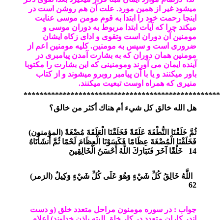
میشود غیر از همین مورد. علت آن هم روشن است در
اینجا رحمت خود را ابتدا به قوم مومن موسی عنایت
میکند چرا که آیات ابتدا مربوط به دوران موسی و
مومنین آن دوران است وتقوی و ادای زکاه ایشان
ضروری است و سپس به مومنین. کلیه مومنین اعم از
مومنین همان دوران که به بشارت آمدن پیامبری در
آینده ایمان می آورند ومومنینی که این بشارت را مکتوبا
باور میکنند و یا با آن پیامبر روبرو میشوند و از کتاب
منیری که همراه اوست تبعیت میکنند.
**************************************************
هل الله خالق كل شيء أم هناك أكثر من خالق؟
ثُمَّ خَلَقْنَا النُّطْفَةَ عَلَقَةً فَخَلَقْنَا الْعَلَقَةَ مُضْغَةً
)
المؤمنون
(
فَخَلَقْنَا الْمُضْغَةَ عِظَامًا فَكَسَوْنَا الْعِظَامَ لَحْمًا ثُمَّ أَنشَأْنَاهُ
14
خَلْقًا آخَرَ فَتَبَارَكَ اللَّهُ أَحْسَنُ الْخَالِقِينَ
اللَّهُ خَالِقُ كُلِّ شَيْءٍ وَهُوَ عَلَى كُلِّ شَيْءٍ وَكِيلٌ
)
الزمر
(
62
جواب : در سوره مومنون مراحل متعدد خلق (و دست
اندر کاران متعدد در کار خلق البته باذن خداوند) اعلام