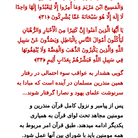
وَالْمَسِيحَ ابْنَ مَرْيَمَ وَمَا أُمِرُوا إِلَّا لِيَعْبُدُوا إِلَهًا وَاحِدًا
لَا إِلَهَ إِلَّا هُوَ سُبْحَانَهُ عَمَّا يُشْرِكُونَ ﴿۳۱﴾
يَا أَيُّهَا الَّذِينَ آمَنُوا إِنَّ كَثِيرًا مِنَ الْأَحْبَارِ وَالرُّهْبَانِ
لَيَأْكُلُونَ أَمْوَالَ النَّاسِ بِالْبَاطِلِ وَيَصُدُّونَ عَنْ سَبِيلِ
اللَّهِ وَالَّذِينَ يَكْنِزُونَ الذَّهَبَ وَالْفِضَّةَ وَلَا يُنْفِقُونَهَا
فِي سَبِيلِ اللَّهِ فَبَشِّرْهُمْ بِعَذَابٍ أَلِيمٍ ﴿۳۴﴾
گویی
هشدار به عواقب سوء احتمالی در رفتار
همین منذرین
مسلمان در آینده است که مبادا به
سرنوشت علمای یهود و نصارا گرفتار شوند...
پس از پیامبر و نزول کامل قرآن منذرین و
مومنین مجاهد تحت لوای قرآن به همیاری
یکدیگر ادامه میدهند. طبق قرآن امر مربوط به
همه مومنین باید با شورای بین آنها عمل شود.