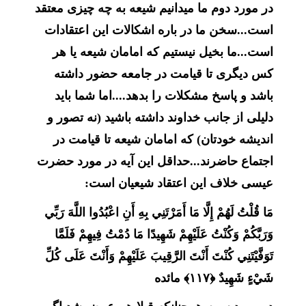
در مورد دوم ما میدانیم شیعه به چه چیزی معتقد
است...سخن ما در باره اشکالات این اعتقادات
است...ما بخیل نیستیم که امامان شیعه یا هر
کس دیگری تا قیامت در جامعه حضور داشته
باشد و پاسخ مشکلات را بدهد....اما شما باید
دلیلی از جانب خداوند داشته باشید (نه تصور و
اندیشه خودتان) که امامان شیعه تا قیامت در
اجتماع حاضرند...حداقل این آیه در مورد حضرت
عیسی خلاف این اعتقاد شیعیان است:
مَا قُلْتُ لَهُمْ إِلَّا مَا أَمَرْتَنِي بِهِ أَنِ اعْبُدُوا اللَّهَ رَبِّي
وَرَبَّكُمْ وَكُنْتُ عَلَيْهِمْ شَهِيدًا مَا دُمْتُ فِيهِمْ فَلَمَّا
تَوَفَّيْتَنِي كُنْتَ أَنْتَ الرَّقِيبَ عَلَيْهِمْ وَأَنْتَ عَلَى كُلِّ
شَيْءٍ شَهِيدٌ ﴿۱۱۷﴾ مائده