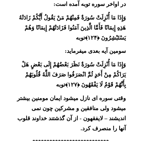
در اواخر سوره توبه آمده است:
وَإِذَا مَا أُنْزِلَتْ سُورَةٌ فَمِنْهُمْ مَنْ يَقُولُ أَيُّكُمْ زَادَتْهُ
هَذِهِ إِيمَانًا فَأَمَّا الَّذِينَ آمَنُوا فَزَادَتْهُمْ إِيمَانًا وَهُمْ
يَسْتَبْشِرُونَ ﴿۱۲۴﴾
توبه
سومین آیه بعدی میفرماید:
وَإِذَا مَا أُنْزِلَتْ سُورَةٌ نَظَرَ بَعْضُهُمْ إِلَى بَعْضٍ هَلْ
يَرَاكُمْ مِنْ أَحَدٍ ثُمَّ انْصَرَفُوا صَرَفَ اللَّهُ قُلُوبَهُمْ
بِأَنَّهُمْ قَوْمٌ لَا يَفْقَهُونَ ﴿۱۲۷﴾
توبه
وقتی سوره ای نازل میشود ایمان مومنین بیشتر
میشود ولی منافقین و مشرکین چون نمی
اندیشند – لایفقهون - از آن گذشتند خداوند قلوب
آنها را منصرف کرد.