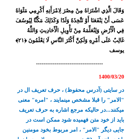
وَقَالَ الَّذِي اشْتَرَاهُ مِنْ مِصْرَ لِامْرَأَتِهِ أَكْرِمِي مَثْوَاهُ
عَسَى أَنْ يَنْفَعَنَا أَوْ نَتَّخِذَهُ وَلَدًا وَكَذَلِكَ مَكَّنَّا لِيُوسُفَ
فِي الْأَرْضِ وَلِنُعَلِّمَهُ مِنْ تَأْوِيلِ الْأَحَادِيثِ وَاللَّهُ
غَالِبٌ عَلَى أَمْرِهِ وَلَكِنَّ أَكْثَرَ النَّاسِ لَا يَعْلَمُونَ ﴿۲۱﴾
یوسف
------------------------------------
1400/03/20
در سایتی
(آدرس محفوظ)
، حرف تعریف ال در
"الامر" را قبلا مشخص مینمایند ، "امره" معنی
میکنند...در حالیکه مرجع اشاره به حرف تعریف
باید از خود متن فهمیده شود ممکن است در
جایی دیگر "الامر" ، امر مربوط بخود مومنین