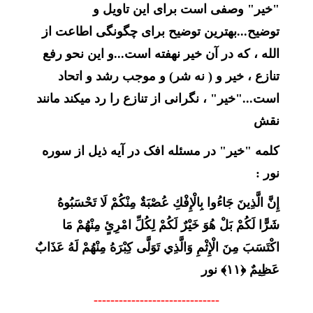
"خیر" وصفی است برای این تاویل و
توضیح...بهترین توضیح برای چگونگی اطاعت از
الله ، که در آن خیر نهفته است...و این نحو رفع
تنازع ، خیر و ( نه شر) و موجب رشد
و اتحاد
است...
"خیر" ، نگرانی از تنازع را رد میکند مانند
نقش
کلمه
"خیر" در مسئله افک در آیه ذیل از سوره
نور :
إِنَّ الَّذِينَ جَاءُوا بِالْإِفْكِ عُصْبَةٌ مِنْكُمْ لَا تَحْسَبُوهُ
شَرًّا لَكُمْ بَلْ هُوَ خَيْرٌ لَكُمْ لِكُلِّ امْرِئٍ مِنْهُمْ مَا
اكْتَسَبَ مِنَ الْإِثْمِ وَالَّذِي تَوَلَّى كِبْرَهُ مِنْهُمْ لَهُ عَذَابٌ
عَظِيمٌ ﴿۱۱﴾
نور
------------------------------