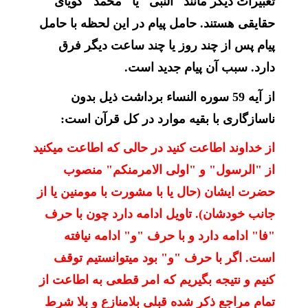
تعبیرات دیگر مانند "النبی" یا "محمد" گویای
حقایقی هستند. حامل پیام در این لحظه با حامل
پیام پس از چند روز یا چند ساعت دیگر فرق
دارد. سبب آن پیام جدید است.
از آیه 59 سوره النساء برداشت ذیل بدون
ناسازگاری با بقیه موارد در کل قرآن است:
از خداوند اطاعت کنید در حالی که اطاعت میکنید
از "الرسول" و "اولی الامرمنکم" منصوب
حضرت ایشان (حال یا با مشورت با مومنین یا از
جانب خودشان). تاویل ادامه دارد چون با حرف
"فا" ادامه دارد و با حرف "و" ادامه نیافته
است. اگر با حرف "و" بود میتوانستیم توقف
کنیم و نتیجه بگیریم که امر قطعی به اطاعت از
تمام مراجع ذکر شده قبلی بلامنازع و بلا شرط