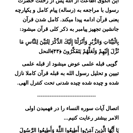
این الگوی اطاعت از الله پس از رحلت حضرت
رسول با مراجعه به (رساله) پیام کامل و یکپارچه
یعنی قرآن ادامه پیدا میکند. کامل شدن قرآن
جانشین تجهیز پیامبر به ذکر کلی قرآن میشود:
بِالْبَيِّنَاتِ وَالزُّبُرِ وَأَنْزَلْنَا إِلَيْكَ الذِّكْرَ لِتُبَيِّنَ لِلنَّاسِ مَا
نُزِّلَ إِلَيْهِمْ وَلَعَلَّهُمْ يَتَفَكَّرُونَ ﴿۴۴﴾
النحل
گویی قبله علمی عوض میشود از قبله علمی
تبیین و تحلیل رسول الله به قبله قرآن کاملا نازل
شده و چیده شده چیده شدنی تحت کنترل الهی.
---------------------------------
اتصال آیات سوره النساء را در فهمیدن اولی
الامر بیشتر رعایت کنیم...
يَا أَيُّهَا الَّذِينَ آمَنُوا أَطِيعُوا اللَّهَ وَأَطِيعُوا الرَّسُولَ