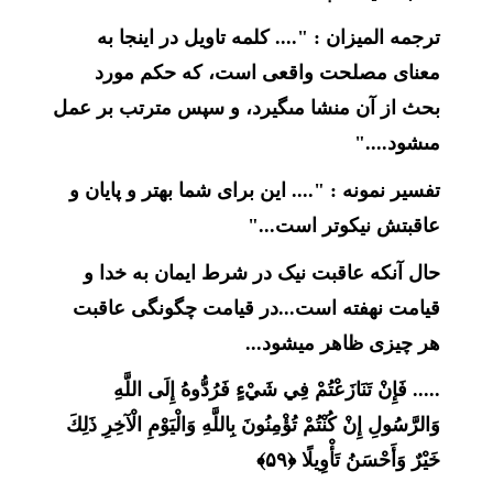
ترجمه المیزان :
".... كلمه تاويل در اينجا به
معناى مصلحت واقعى است، كه حكم مورد
بحث از آن منشا مى‏گيرد، و سپس مترتب بر عمل
مى‏شود...."
تفسیر نمونه :
".... اين براى شما بهتر و پايان و
عاقبتش نيكوتر است‏..."
حال آنکه عاقبت نیک در شرط ایمان به خدا و
قیامت نهفته است...در قیامت چگونگی عاقبت
هر چیزی ظاهر میشود...
.....
فَإِنْ تَنَازَعْتُمْ فِي شَيْءٍ فَرُدُّوهُ إِلَى اللَّهِ
وَالرَّسُولِ إِنْ كُنْتُمْ تُؤْمِنُونَ بِاللَّهِ وَالْيَوْمِ الْآخِرِ ذَلِكَ
خَيْرٌ وَأَحْسَنُ تَأْوِيلًا ﴿۵۹﴾