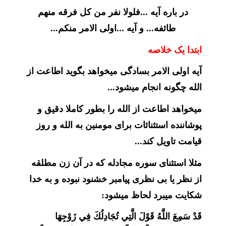
در باره آیه ...فلولا نفر من کل فرقه منهم
طائفه... و آیه ...اولی الامر منکم...
ابتدا یک خلاصه
آیه اولی الامر بسادگی میخواهد بگوید اطاعت از
الله چگونه انجام میشود...
میخواهد اطاعت از الله را بطور کاملا دقیق و
پوشاننده استثنائات برای مومنین به الله و روز
قیامت تاویل کند...
مثلا استثنای سوره مجادله که در آن زن مطلقه
از نظر یا بی نظری پیامبر خشنود نبوده و به خدا
شکایت میبرد لحاظ میشود:
قَدْ سَمِعَ اللَّهُ قَوْلَ الَّتِي تُجَادِلُكَ فِي زَوْجِهَا