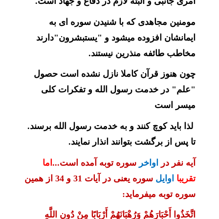
امری جانبی و البته لازم در دفاع و جهاد است.
مومنین مجاهدی که با شنیدن سوره ای به
ایمانشان افزوده میشود و "یستبشرون"دارند
مخاطب طائفه منذرین نیستند.
چون هنوز قرآن کاملا نازل نشده است حصول
"علم" در خدمت رسول الله و تفکرات کلی
میسر است
لذا باید کوچ کنند و به خدمت رسول الله برسند.
تا پس از برگشت بتوانند انذار نمایند.
آیه نفر در
اواخر
سوره توبه آمده است...
اما
تقریبا
اوایل
سوره یعنی در آیات 31 و 34 از همین
سوره توبه میفرماید:
اتَّخَذُوا أَحْبَارَهُمْ وَرُهْبَانَهُمْ أَرْبَابًا مِنْ دُونِ اللَّهِ