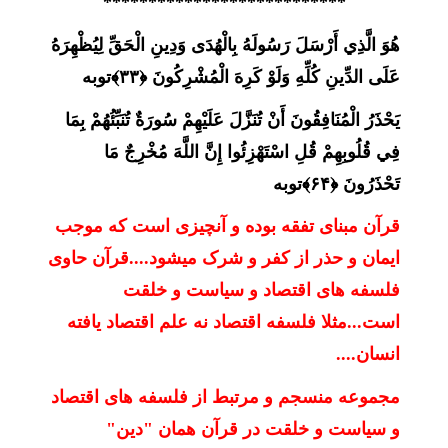
***************************
هُوَ الَّذِي أَرْسَلَ رَسُولَهُ بِالْهُدَى وَدِينِ الْحَقِّ لِيُظْهِرَهُ
عَلَى الدِّينِ كُلِّهِ وَلَوْ كَرِهَ الْمُشْرِكُونَ ﴿۳۳﴾
توبه
يَحْذَرُ الْمُنَافِقُونَ أَنْ تُنَزَّلَ عَلَيْهِمْ سُورَةٌ تُنَبِّئُهُمْ بِمَا
فِي قُلُوبِهِمْ قُلِ اسْتَهْزِئُوا إِنَّ اللَّهَ مُخْرِجٌ مَا
تَحْذَرُونَ ﴿۶۴﴾
توبه
قرآن مبنای تفقه بوده و آنچیزی است که موجب
ایمان و حذر از کفر و شرک میشود....قرآن حاوی
فلسفه های اقتصاد و سیاست و خلقت
است...مثلا فلسفه اقتصاد نه علم اقتصاد یافته
انسان....
مجموعه منسجم و مرتبط از فلسفه های اقتصاد
و سیاست و خلقت در قرآن همان "دین"