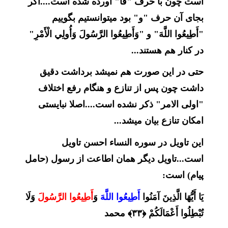
است چون با حرف "فا" آورده شده است....اگر
بجای آن حرف "و" بود میتوانستیم بگوییم
"أَطِيعُوا اللَّهَ" و "وَأَطِيعُوا الرَّسُولَ وَأُولِي الْأَمْرِ"
در کنار هم هستند...
حتی در این صورت هم نمیشد برداشت دقیق
داشت چون پس از تنازع و هنگام رفع اختلاف
"اولی الامر" ذکر نشده است....اصلا نبایستی
امکان تنازع بیان میشد...
این تاویل در سوره النساء احسن تاویل
است...تاویل دیگر همان اطاعت از رسول (حامل
پیام) است:
يَا أَيُّهَا الَّذِينَ آمَنُوا
أَطِيعُوا اللَّهَ
وَ
أَطِيعُوا الرَّسُولَ
وَلَا
تُبْطِلُوا أَعْمَالَكُمْ ﴿۳۳﴾ محمد