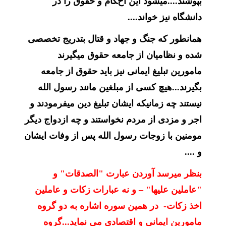
بپوشند....میشود این احکام و حقوق را در
دانشگاه نیز خواند....
همانطور که جنگ و جهاد و قتال بتدریج تخصصی
شده و نظامیان از جامعه حقوق میگیرند
مامورین تبلیغ ایمانی نیز باید حقوق از جامعه
بگیرند...هیچ کسی از مبلغین مانند رسول الله
نیستند چه زمانیکه ایشان تبلیغ دین میفرمودند و
اجر و مزدی از مردم نخواستند و چه ازدواج دیگر
مومنین با زوجات رسول الله پس از وفات ایشان
و ....
بنظر میرسد آوردن عبارت "الصدقات" و
"عاملین علیها" – و نه عبارات زکات و عاملین
اخذ زکات- در همین سوره اشاره به دو گروه
مامورین ایمانی و اقتصادی می نماید...گروه