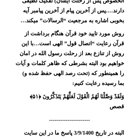
الخصوص پس از رحلت ایشان) تفکیک لطیفی
دارند….پس از آخرین پیام از آخرین پیامبر آیه
بخوبی اشاره به مرجعیت “الرسالات” میکند…
روش مورد تایید خود قرآن هنگام برداشت از
قرآن رعایت “اتصال قول” الهی است…با این
روش از تنازع بعد از رحلت رسول الله در امان
خواهیم بود البته بشرطی که ظاهر کلمات و آیات
را همینطور که (تحت رصد الهی حفظ شده و)
بما رسیده رعایت کنیم:
وَلَقَدْ وَصَّلْنَا لَهُمُ الْقَوْلَ لَعَلَّهُمْ یَتَذَکَّرُونَ ﴿۵۱﴾
قصص
----------------------
البته در تاریخ 3/9/1400 پاسخ ما در این سایت