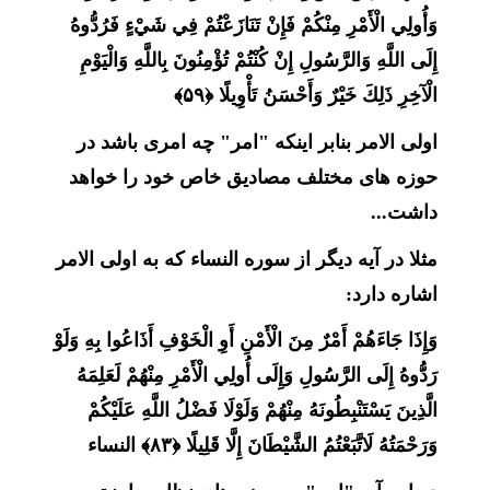
وَأُولِي الْأَمْرِ مِنْكُمْ فَإِنْ تَنَازَعْتُمْ فِي شَيْءٍ فَرُدُّوهُ
إِلَى اللَّهِ وَالرَّسُولِ إِنْ كُنْتُمْ تُؤْمِنُونَ بِاللَّهِ وَالْيَوْمِ
الْآخِرِ ذَلِكَ خَيْرٌ وَأَحْسَنُ تَأْوِيلًا ﴿۵۹﴾
اولی الامر بنابر اینکه "امر" چه امری باشد در
حوزه های مختلف مصادیق خاص خود را خواهد
داشت...
مثلا در آیه دیگر از سوره النساء که به اولی الامر
اشاره دارد:
وَإِذَا جَاءَهُمْ أَمْرٌ مِنَ الْأَمْنِ أَوِ الْخَوْفِ أَذَاعُوا بِهِ وَلَوْ
رَدُّوهُ إِلَى الرَّسُولِ وَإِلَى أُولِي الْأَمْرِ مِنْهُمْ لَعَلِمَهُ
الَّذِينَ يَسْتَنْبِطُونَهُ مِنْهُمْ وَلَوْلَا فَضْلُ اللَّهِ عَلَيْكُمْ
وَرَحْمَتُهُ لَاتَّبَعْتُمُ الشَّيْطَانَ إِلَّا قَلِيلًا ﴿۸۳﴾ النساء