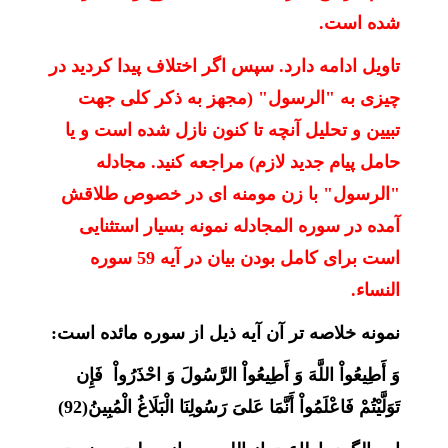
شده است.
تاویل ادامه دارد. سپس اگر اختلاف پیدا کردید در
چیزی به "الرسول" (مجهز به ذکر کلی جهت
تبیین و تحلیل آنچه تا کنون نازل شده است و یا
حامل پیام جدید لازم) مراجعه کنید. مجادله
"الرسول" با زن مومنه ای در خصوص طلاقش
آمده در سوره المجادله نمونه بسیار استثنایی
است برای کامل بودن بیان در آیه 59 سوره
النساء.
نمونه خلاصه تر آن آیه ذیل از سوره مائده است:
وَ أَطِيعُواْ اللَّهَ وَ أَطِيعُواْ الرَّسُولَ وَ احْذَرُواْ فَإِن
تَوَلَّيْتُمْ فَاعْلَمُواْ أَنَّمَا عَلىَ‏ رَسُولِنَا الْبَلَاغُ الْمُبِينُ(92)