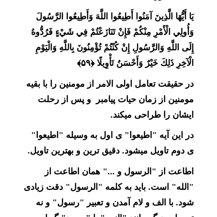
يَا أَيُّهَا الَّذِينَ آمَنُوا أَطِيعُوا اللَّهَ وَأَطِيعُوا الرَّسُولَ
وَأُولِي الْأَمْرِ مِنْكُمْ فَإِنْ تَنَازَعْتُمْ فِي شَيْءٍ فَرُدُّوهُ
إِلَى اللَّهِ وَالرَّسُولِ إِنْ كُنْتُمْ تُؤْمِنُونَ بِاللَّهِ وَالْيَوْمِ
الْآخِرِ ذَلِكَ خَيْرٌ وَأَحْسَنُ تَأْوِيلًا ﴿۵۹﴾
در حقیقت تعامل اولی الامر از مومنین را با بقیه
مومنین از زمان حیات پیامبر و پس از رحلت
ایشان را طراحی میکند.
در این آیه "اطیعوا" ی اول به وسیله "اطیعوا"
ی دوم تاویل میشود. دقیق ترین و
بهترین تاویل
.
اطاعت از "الرسول و ..." همان اطاعت از
"الله" است. باید به کلمه "الرسول" دقت زیادی
شود. با الف و لام آمدن و تعبیر "رسول" و نه