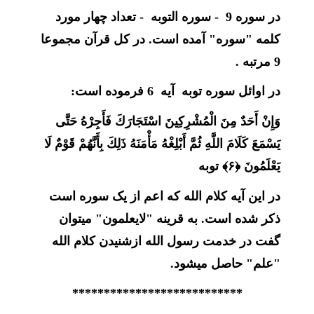
در سوره 9 - سوره التوبه - تعداد چهار مورد
کلمه "سوره" آمده است. در کل قرآن مجموعا
9 مرتبه .
در اوائل سوره توبه آیه 6 فرموده است:
وَإِنْ أَحَدٌ مِنَ الْمُشْرِكِينَ اسْتَجَارَكَ فَأَجِرْهُ حَتَّى
يَسْمَعَ كَلَامَ اللَّهِ ثُمَّ أَبْلِغْهُ مَأْمَنَهُ ذَلِكَ بِأَنَّهُمْ قَوْمٌ لَا
يَعْلَمُونَ ﴿۶﴾
توبه
در این آیه کلام الله که اعم از یک سوره است
ذکر شده است. به قرینه "لایعلمون" میتوان
گفت در خدمت رسول الله ازشنیدن کلام الله
"علم" حاصل میشود.
***************************