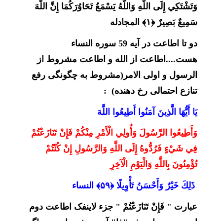
وَتَشْتَكِي إِلَى اللَّهِ وَاللَّهُ يَسْمَعُ تَحَاوُرَكُمَا إِنَّ اللَّهَ
سَمِيعٌ بَصِيرٌ ﴿۱﴾ المجادله
دو تا اطاعت در آیه 59 سوره النساء
هست....اطاعت از الله و اطاعت مشروط از
الرسول و اولی الامر(مشروط به چگونگی رفع
تنازع احتمالی رخ دهنده) :
يَا أَيُّهَا الَّذِينَ آمَنُوا أَطِيعُوا اللَّهَ
وَأَطِيعُوا الرَّسُولَ وَأُولِي الْأَمْرِ مِنْكُمْ فَإِنْ تَنَازَعْتُمْ
فِي شَيْءٍ فَرُدُّوهُ إِلَى اللَّهِ وَالرَّسُولِ إِنْ كُنْتُمْ
تُؤْمِنُونَ بِاللَّهِ وَالْيَوْمِ الْآخِرِ
ذَلِكَ خَيْرٌ وَأَحْسَنُ تَأْوِيلًا ﴿۵۹﴾ النساء
عبارت " فَإِنْ تَنَازَعْتُمْ " جزء لاینفک اطاعت دوم