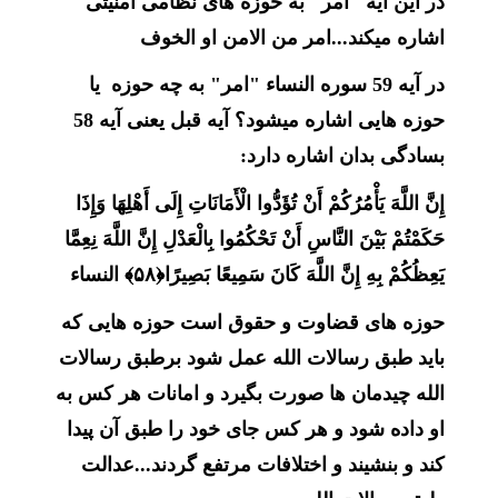
در این آیه "امر" به حوزه های نظامی امنیتی
اشاره میکند...امر من الامن او الخوف
در آیه 59 سوره النساء "امر" به چه حوزه یا
حوزه هایی اشاره میشود؟ آیه قبل یعنی آیه 58
بسادگی بدان اشاره دارد:
إِنَّ اللَّهَ يَأْمُرُكُمْ أَنْ تُؤَدُّوا الْأَمَانَاتِ إِلَى أَهْلِهَا وَإِذَا
حَكَمْتُمْ بَيْنَ النَّاسِ أَنْ تَحْكُمُوا بِالْعَدْلِ إِنَّ اللَّهَ نِعِمَّا
يَعِظُكُمْ بِهِ إِنَّ اللَّهَ كَانَ سَمِيعًا بَصِيرًا﴿۵۸﴾ النساء
حوزه های قضاوت و حقوق است حوزه هایی که
باید طبق رسالات الله عمل شود برطبق رسالات
الله چیدمان ها صورت بگیرد و امانات هر کس به
او داده شود و هر کس جای خود را طبق آن پیدا
کند و بنشیند و اختلافات مرتفع گردند...عدالت