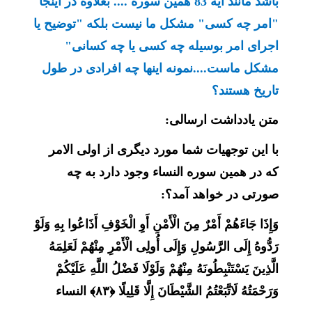
باشد مانند آیه 83 همین سوره .... بعلاوه در اینجا
"امر چه کسی" مشکل ما نیست بلکه "توضیح یا
اجرای امر بوسیله چه کسی یا چه کسانی"
مشکل ماست....نمونه اینها چه افرادی در طول
تاریخ هستند؟
متن یادداشت
ارسالی
:
با این توجهیات شما مورد دیگری از اولی الامر
که در همین سوره النساء وجود دارد به چه
صورتی در خواهد آمد؟:
وَإِذَا جَاءَهُمْ أَمْرٌ مِنَ الْأَمْنِ أَوِ الْخَوْفِ أَذَاعُوا بِهِ وَلَوْ
رَدُّوهُ إِلَى الرَّسُولِ وَإِلَى أُولِی الْأَمْرِ مِنْهُمْ لَعَلِمَهُ
الَّذِینَ یَسْتَنْبِطُونَهُ مِنْهُمْ وَلَوْلَا فَضْلُ اللَّهِ عَلَیْکُمْ
وَرَحْمَتُهُ لَاتَّبَعْتُمُ الشَّیْطَانَ إِلَّا قَلِیلًا ﴿۸۳﴾ النساء