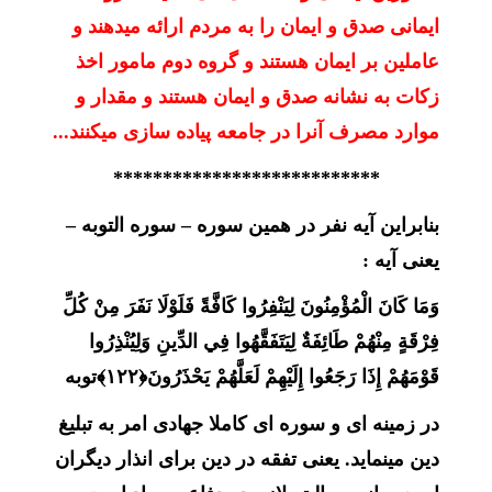
ایمانی صدق و ایمان را به مردم ارائه میدهند و
عاملین بر ایمان هستند و گروه دوم مامور اخذ
زکات به نشانه صدق و ایمان هستند و مقدار و
موارد مصرف آنرا در جامعه پیاده سازی میکنند...
***************************
بنابراین آیه نفر در همین سوره – سوره التوبه –
یعنی آیه :
وَمَا كَانَ الْمُؤْمِنُونَ لِيَنْفِرُوا كَافَّةً فَلَوْلَا نَفَرَ مِنْ كُلِّ
فِرْقَةٍ مِنْهُمْ طَائِفَةٌ لِيَتَفَقَّهُوا فِي الدِّينِ وَلِيُنْذِرُوا
قَوْمَهُمْ إِذَا رَجَعُوا إِلَيْهِمْ لَعَلَّهُمْ يَحْذَرُونَ﴿۱۲۲﴾
توبه
در زمینه ای و سوره ای کاملا جهادی امر به تبلیغ
دین مینماید. یعنی تفقه در دین برای انذار دیگران