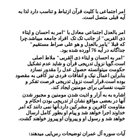
امر اجتماعی با کلیت قرآن ازتباط و تناسب دارد لذا به
آیه قبلی متصل است.
امر بالعدل اجتماعی معادل با "امر به احسان و ایتاء
ذی القربی" از جانب تک تک افراد جامعه میباشد.چرا
که قبلا "یامر بالعدل و هو علی صراط مستقیم"
جداگانه در آیه 76 آورده شده بود.
"امر به احسان و ایتاء ذی القربی" ملاط اصلی
است.گویا نزول تدریجی قرآن و شاید عدم تشکیل
حکومت میتوانسته حصول عدل را مقدور نسازد
بنابراین اعمال نیک و انفاقات فردی نیز کافی به مقصود
بوده است.قرار است نزول تدریجی فرصت تفکر و
تثبیت نفسانی برای مومنین ایجاد کند.
اشاره به به آزار و اذیت شدن مومنین و مجبور شدن
آنها در بعضی مواقع نشان از تدریجی بودن احکام و
مقاومت کافرین و مشرکین دارد.آنها نمی دانند که امر
خداوند اجرا خواهد شد و پیام او بطور کامل ارسال
خواهد شد و رسول او و پیروان او پیروز خواهند گشت.
آیات سوره آل عمران توضیحات رسایی میدهند: