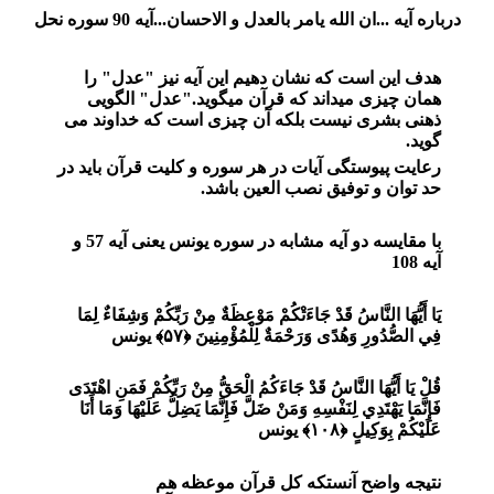
درباره آیه ...ان الله یامر بالعدل و الاحسان...آیه 90 سوره نحل
هدف این است که نشان دهیم این آیه نیز "عدل" را
همان چیزی میداند که قرآن میگوید."عدل" الگویی
ذهنی بشری نیست بلکه آن چیزی است که خداوند می
گوید.
رعایت پیوستگی آیات در هر سوره و کلیت قرآن باید در
حد توان و توفیق نصب العین باشد.
با مقایسه دو آیه مشابه در سوره یونس یعنی آیه 57 و
آیه 108
يَا أَيُّهَا النَّاسُ قَدْ جَاءَتْكُمْ مَوْعِظَةٌ مِنْ رَبِّكُمْ وَشِفَاءٌ لِمَا
فِي الصُّدُورِ وَهُدًى وَرَحْمَةٌ لِلْمُؤْمِنِينَ ﴿۵۷﴾ یونس
قُلْ يَا أَيُّهَا النَّاسُ قَدْ جَاءَكُمُ الْحَقُّ مِنْ رَبِّكُمْ فَمَنِ اهْتَدَى
فَإِنَّمَا يَهْتَدِي لِنَفْسِهِ وَمَنْ ضَلَّ فَإِنَّمَا يَضِلُّ عَلَيْهَا وَمَا أَنَا
عَلَيْكُمْ بِوَكِيلٍ ﴿۱۰۸﴾ یونس
نتیجه واضح آنستکه کل قرآن موعظه هم