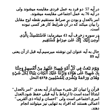
در آیه 57 دو فرد به عمل فردی مقایسه میشوند ولی
در آیه 76 به عمل اجتماعی مقایسه میشوند.
امر بالعدل و بودن بر صراط مستقیم نقطه اوج مقابل
را بیان میکند که در آن شرایط کار هر کسی نبوده
است.
در سوره زخرف آیه 43 میفرماید: فَاسْتَمْسِكْ بِالَّذِى
أُوحِىَ إِلَيْكَ إِنَّكَ عَلىَ‏ صِرَاطٍ مُّسْتَقِيم‏
حال به آیه عنوان این نوشته میرسیم.آیه قبل از آن یعنی
آیه 89
وَيَوْمَ نَبْعَثُ فِي كُلِّ أُمَّةٍ شَهِيدًا عَلَيْهِمْ مِنْ أَنْفُسِهِمْ وَجِئْنَا
بِكَ شَهِيدًا عَلَى هَؤُلَاءِ وَنَزَّلْنَا عَلَيْكَ الْكِتَابَ تِبْيَانًا لِكُلِّ شَيْءٍ
وَهُدًى وَرَحْمَةً وَبُشْرَى لِلْمُسْلِمِينَ ﴿۸۹﴾
النحل
قرآن را تبیان کل شیء میداند.از آیه بعدی "امر بالعدل"
ابتدائا آمده است تا ارتباط با آیه قبلی حفظ شود.العدل
امری اجتماعی است ولی "احسان و ایتاء ذی القربی"
اعمالی هستند که افراد به تنهایی نیز میتوانند انجام
دهند.