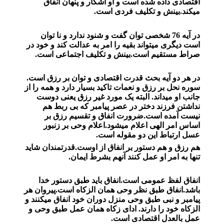
اقتصادی داده شده است و او آشکار و پنهان انفاق
میکند.بینش و تکلیف فردی است.
در آیه 76 شخصی توان گفت و شنود ندارد و نا توان
است دیگری میتواند بقیه را امر به عدالت کند و خود در
صراط مستقیم است.بینش و تکلیف اجتماعی است.
در هر دو آیه بحث قدرت اقتصادی و توان بر رزق است.
سوره نحل بر رزق و نعمات تاکید بسیار دارد
و همه را از
جانب او میداند. البته یک مورد غیر رزق یعنی دوست
نداشتن فرزند دختر در عصر پیامبر که بی ربط هم
نیست آمده است.ضرورت انفاق و تقسیم رزق بر
اساس امر الهی اعلام میشود.اعلام وحی بر زنبور
عسل ارتباط این دو مقوله است.
هم رزق و هم دستور بر انفاق از اوست.قدرتمندان شاید
تنها به امر او عمل کنند آنهم بشرط ایمان.
انفاق لفظ عمومی است.انفاق باید طبق دستور خدا
باشد.انفاق طبق نظر وحی همان الزکاه است.پیروان هر
پیامبر و نبی طبق وحی منزل دوران خود انفاق میکنند و
الزکاه خود را دارند. ادای زکاه همان عمل طبق وحی و
عمل بالعدل اقتصادی است.