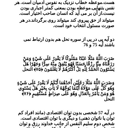
هست.موعظه خطاب نزدیک به نفوس آدمیان است. هر
نفس بتنهایی.موعظه بودن بمعنی کمتر اجباری بودن
نیست.از آن بر می آید که انسان صاحب اختیار است.
میتواند از حق پیروی کند میتواند روی برگرداند.در هر
صورت مسئول انتخاب خود است.
دو آیه پی در پی از سوره نحل هم بدون ارتباط نمی
باشند آیه 75 و 76
ضَرَبَ اللَّهُ مَثَلًا عَبْدًا مَمْلُوكًا لَا يَقْدِرُ عَلَى شَيْءٍ وَمَنْ
رَزَقْنَاهُ مِنَّا رِزْقًا حَسَنًا فَهُوَ يُنْفِقُ مِنْهُ سِرًّا وَجَهْرًا هَلْ
يَسْتَوُونَ الْحَمْدُ لِلَّهِ بَلْ أَكْثَرُهُمْ لَا يَعْلَمُونَ ﴿۷۵﴾
النحل
وَضَرَبَ اللَّهُ مَثَلًا رَجُلَيْنِ أَحَدُهُمَا أَبْكَمُ لَا يَقْدِرُ عَلَى شَيْءٍ
وَهُوَ كَلٌّ عَلَى مَوْلَاهُ أَيْنَمَا يُوَجِّهْهُ لَا يَأْتِ بِخَيْرٍ هَلْ يَسْتَوِي
هُوَ وَمَنْ يَأْمُرُ بِالْعَدْلِ وَهُوَ عَلَى صِرَاطٍ مُسْتَقِيمٍ ﴿۷۶﴾
النحل
در آیه 57 شخصی بدون توان اقتصادی (مانند افراد کم
توان یا ناتوان ذهنی) و دیگری با توان اقتصادی است.
شخص دوم سلیم النفس از جانب خداوند رزق و توان