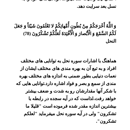
نسل بعد سرایت دهد.
وَ اللَّهُ أَخْرَجَكُمْ مِنْ بُطُونِ أُمَّهاتِكُمْ لا تَعْلَمُونَ شَيْئاً وَ جَعَلَ
لَكُمُ السَّمْعَ وَ الْأَبْصارَ وَ الْأَفْئِدَةَ لَعَلَّكُمْ تَشْكُرُونَ (78)
النحل
هماهنگ با اشارات سوره نحل به توانایی های مختلف
افراد و به تبع آن به بهره مندی های مختلف ایشان از
نعمات دنیایی بطور ضمنی به اندازه های مختلف بهره
مندی از سمع و بصر و فواد اشاره دارد.توانایی هایی که
با شکر آنها مقدارشان رو به شدت و ضعف بیشتر
خواهد رفت.لذاست که در آیه سجده در رابطه با
بیشترین اندازه مقدر شده فرموده است "قلیلا ما
تشکرون" ولی در آیه سوره نحل میفرماید "لعلکم
تشکرون".