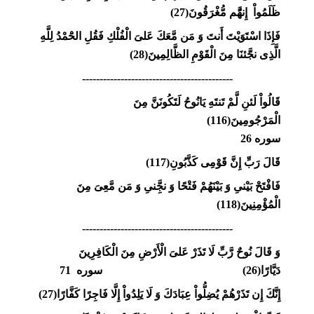
ظَلَمُواْ إِنهَُّم مُّغْرَقُونَ(27)
فَإِذَا اسْتَوَيْتَ أَنتَ وَ مَن مَّعَكَ عَلىَ الْفُلْكِ فَقُلِ الحَْمْدُ لِلَّهِ
الَّذِى نجََّئنَا مِنَ الْقَوْمِ الظَّالِمِينَ(28)
-------------------------------------------
قَالُواْ لَئنِ لَّمْ تَنتَهِ يَانُوحُ لَتَكُونَنَّ مِنَ
الْمَرْجُومِينَ(116)
سوره 26
قَالَ رَبّ‏ِ إِنَّ قَوْمِى كَذَّبُونِ(117)
فَافْتَحْ بَيْنىِ وَ بَيْنَهُمْ فَتْحًا وَ نجَِّنىِ وَ مَن مَّعِىَ مِنَ
الْمُؤْمِنِينَ(118)
-------------------------------------------
وَ قَالَ نُوحٌ رَّبّ‏ِ لَا تَذَرْ عَلىَ الْأَرْضِ مِنَ الْكَافِرِينَ
دَيَّارًا(26) سوره 71
إِنَّكَ إِن تَذَرْهُمْ يُضِلُّواْ عِبَادَكَ وَ لَا يَلِدُواْ إِلَّا فَاجِرًا كَفَّارًا(27)