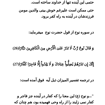
حتمی این آینده تنها از خداوند ساخته است.
حتی ممکن است علیرغم خوش بینی والدین مومن
فرزندشان در آینده به راه کفر برود.
در سوره نوح از قول حضرت نوح میفرماید:
وَ قَالَ نُوحٌ رَّبّ‏ِ لَا تَذَرْ عَلىَ الْأَرْضِ مِنَ الْكَافِرِينَ دَيَّارًا(26)
إِنَّكَ إِن تَذَرْهُمْ يُضِلُّواْ عِبَادَكَ وَ لَا يَلِدُواْ إِلَّا فَاجِرًا كَفَّارًا(27)
در ترجمه تفسیر المیزان ذیل آیه فوق آمده است:
"...و نوح (ع) اين معنا را كه كفار در آينده جز فاجر و
كفار نمی
‏زايند را از راه وحى فهميده بود، هم چنان كه