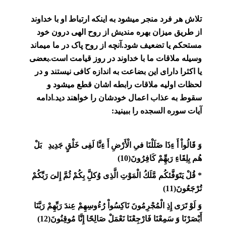
تلاش هر فرد منجر میشود به اینکه ارتباط او با خداوند
از طریق میزان بهره مندیش از روح الهی درون خود
مستحکم یا تضعیف شود.آنچه از روح پاک در ما میماند
وسیله ملاقات ما با خداوند در روز قیامت است.بعضی
یا اکثرا دارای این بضاعت به اندازه کافی نیستند و در
لحظات اولیه ملاقات رابطه اشان قطع میشود و
سقوط به عذاب اعمال خودشان را خواهند دید.ادامه
آیات سوره السجده را ببینید:
وَ قَالُواْ أَ ءِذَا ضَلَلْنَا فىِ الْأَرْضِ أَ ءِنَّا لَفِى خَلْقٍ جَدِيدِ بَلْ
هُم بِلِقَاءِ رَبهِِّمْ كَافِرُونَ(10)
* قُلْ يَتَوَفَّئكُم مَّلَكُ الْمَوْتِ الَّذِى وُكلّ‏َِ بِكُمْ ثُمَّ إِلىَ‏ رَبِّكُمْ
تُرْجَعُونَ(11)
وَ لَوْ تَرَى إِذِ الْمُجْرِمُونَ نَاكِسُواْ رُءُوسِهِمْ عِندَ رَبِّهِمْ رَبَّنَا
أَبْصَرْنَا وَ سَمِعْنَا فَارْجِعْنَا نَعْمَلْ صَالِحًا إِنَّا مُوقِنُونَ(12)