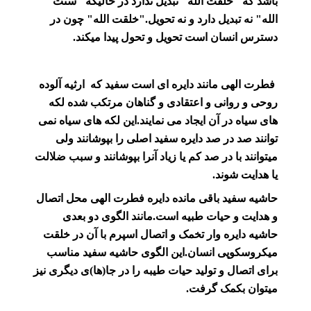
باشد که "خلقت الله" تبدیل ندارد در حالیکه "سنت
الله" نه تبدیل دارد و نه تحویل."خلقت الله" چون در
دسترس انسان است تحویل و تحول پیدا میکند.
فطرت الهی مانند دایره ای است سفید که ارثیه آلوده
روحی و روانی و اعتقادی و گناهان مرتکب شده لکه
های سیاه در آن ایجاد می نمایند.این لکه های سیاه نمی
توانند صد در صد دایره سفید اصلی را بپوشانند ولی
میتوانند با در صد کم یا زیاد آنرا بپوشانند و سبب ضلالت
یا هدایت شوند.
حاشیه سفید باقی مانده دایره فطرت الهی محل اتصال
و هدایت و حیات طبیه است.مانند الگوی دو بعدی
حاشیه دایره وار تخمک و اتصال اسپرم با آن در خلقت
میکروسکوپی انسان.این الگوی حاشیه سفید مناسب
برای اتصال و تولید حیات طیبه را در جا(ها)ی دیگری نیز
میتوان بکمک گرفت.