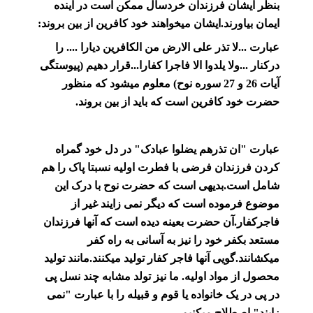
بنظر ایشان فرزندان خردسال ممکن است در آینده
ایمان بیاورند.ایشان میخواهند خود کافرین از بین بروند:
عبارت ...لا تذر علی الارض من الکافرین دیارا .... را
درکنار ...ولا یلدوا الا فاجرا کفارا...قرار دهیم (پیوستگی
آیات 26 و 27 سوره نوح) معلوم میشود که منظور
حضرت خود کافرین است که باید از بین بروند.
عبارت "ان تذرهم یضلوا عبادک" در دل خود گمراه
کردن فرزندان فرضی با فطرت اولیه نسبتا پاک را هم
شامل است.بدیهی است که حضرت نوح با درک این
موضوع فرموده است که دیگر نمی زایند غیر از
فاجرکفار.آن حضرت بعینه دیده است که آنها فرزندان
مستعد بکفر خود را نیز به آسانی به راه کفر
میکشانند.گویی آنها فاجر کفار تولید میکنند.مانند تولید
محصول از مواد اولیه. ما نیز تولد مشابه چند نسل پی
در پی در یک خانواده یا قوم و قبیله را با عبارت "نمی
زایند" اصطلاح میکنیم.