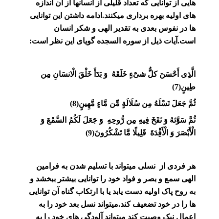
هایی از توانایی که تعداد قلیلی از انسانها از آن اندازه
های اولیه بهره برداری میکنند.ادامه داشتن این توانایی
ها در نفوس بعدی به تقدیر الهی و شکر انسان
است.آیات ذیل از سوره السجده گویای این نظر است:
الَّذِى أَحْسَنَ كلُ‏َّ شىَ‏ْءٍ خَلَقَهُ وَ بَدَأَ خَلْقَ الْانسَانِ مِن
طِينٍ(7)
ثُمَّ جَعَلَ نَسْلَهُ مِن سُلَالَةٍ مِّن مَّاءٍ مَّهِينٍ(8)
ثُمَّ سَوَّئهُ وَ نَفَخَ فِيهِ مِن رُّوحِهِ وَ جَعَلَ لَكُمُ السَّمْعَ وَ
الْأَبْصَرَ وَ الْأَفِْدَةَ قَلِيلًا مَّا تَشْكُرُونَ(9)
هر فردی از نسلی میتواند با تسلیم شدن به فرامین
الهی سمع و بصر و فواد خود را توانایی بیشتر ببخشد و
به روح پاک اولیه دست یابد یا با ارتکاب گناه آن توانایی
ها را در خود تضعیف کند.میتواند نسل بعد خود را به
اعمال نیک وصیت کند میتواند آلودگی های خود را به