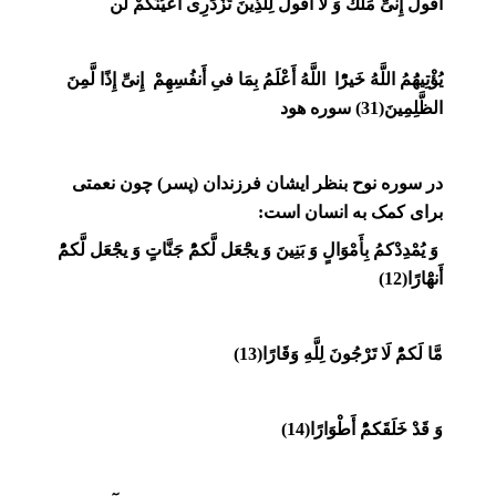
أَقُولُ إِنىّ‏ِ مَلَكٌ وَ لَا أَقُولُ لِلَّذِينَ تَزْدَرِى أَعْيُنُكُمْ لَن
يُؤْتِيهَُمُ اللَّهُ خَيرًْا اللَّهُ أَعْلَمُ بِمَا فىِ أَنفُسِهِمْ إِنىّ‏ِ إِذًا لَّمِنَ
الظَّلِمِينَ(31) سوره هود
در سوره نوح بنظر ایشان فرزندان (پسر) چون نعمتی
برای کمک به انسان است:
وَ يُمْدِدْكمُ بِأَمْوَالٍ وَ بَنِينَ وَ يجَْعَل لَّكمُ‏ْ جَنَّاتٍ وَ يجَْعَل لَّكمُ‏ْ
أَنهَْارًا(12)
مَّا لَكمُ‏ْ لَا تَرْجُونَ لِلَّهِ وَقَارًا(13)
وَ قَدْ خَلَقَكمُ‏ْ أَطْوَارًا(14)