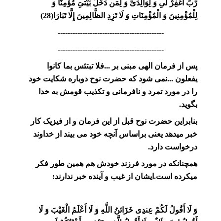
رَّبّ‏ِ اغْفِرْ لىِ وَ لِوَالِدَىَّ وَ لِمَن دَخَلَ بَيْتىِ‏َ مُؤْمِنًا وَ
لِلْمُؤْمِنِينَ وَ الْمُؤْمِنَاتِ وَ لَا تَزِدِ الظَّالِمِينَ إِلَّا تَبَارَا(28)
-------------------------------------------
-------------------------------------------
پس از فرمان الهی مبنی بر ...فلا تبتئس بما کانوا
یفعلون ...نمی شود که حضرت نوح دوباره شکایت خود
را در مورد تمرد و نافرمانی و تکذیب قومش به خدا
بگوید.
بنابراین حضرت نوح قبل از این فرمان و از فیزیک کار
خبر میدهد یعنی براساس آنچه خود می بیند از خداوند
درخواست دارد.
همچنانکه در مورد فرزند خودش هم همین طور فکر
میکرده است.ایشان از غیب و آینده خبر ندارند:
وَ لَا أَقُولُ لَكُمْ عِندِى خَزَائنُ اللَّهِ وَ لَا أَعْلَمُ الْغَيْبَ وَ لَا