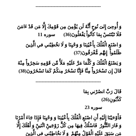
-------------------------------------------
وَ أُوحِىَ إِلىَ‏ نُوحٍ أَنَّهُ لَن يُؤْمِنَ مِن قَوْمِكَ إِلَّا مَن قَدْ ءَامَنَ
فَلَا تَبْتَئسْ بِمَا كاَنُواْ يَفْعَلُونَ(36) سوره 11
وَ اصْنَعِ الْفُلْكَ بِأَعْيُنِنَا وَ وَحْيِنَا وَ لَا تخَُطِبْنىِ فىِ الَّذِينَ
ظَلَمُواْ إِنهَُّم مُّغْرَقُونَ(37)
وَ يَصْنَعُ الْفُلْكَ وَ كُلَّمَا مَرَّ عَلَيْهِ مَلَأٌ مِّن قَوْمِهِ سَخِرُواْ مِنْهُ
قَالَ إِن تَسْخَرُواْ مِنَّا فَإِنَّا نَسْخَرُ مِنكُمْ كَمَا تَسْخَرُونَ(38)
-------------------------------------------
قَالَ رَبّ‏ِ انصُرْنىِ بِمَا
كَذَّبُونِ(26)
سوره 23
فَأَوْحَيْنَا إِلَيْهِ أَنِ اصْنَعِ الْفُلْكَ بِأَعْيُنِنَا وَ وَحْيِنَا فَإِذَا جَاءَ أَمْرُنَا
وَ فَارَ التَّنُّورُ فَاسْلُكْ فِيهَا مِن كُلٍ‏ّ زَوْجَينْ‏ِ اثْنَينْ‏ِ وَ أَهْلَكَ إِلَّا
مَن سَبَقَ عَلَيْهِ الْقَوْلُ مِنْهُمْ وَ لَا تخَُاطِبْنىِ فىِ الَّذِينَ