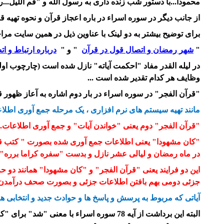
محمودا...با دستور شب زنده داری به رسول الله و "قم اللیل...ر
از جانب دیگر در سوره اسراء در باره اعجاز قرآن و نحوه تهیه 
برای توضیح بیشتر به دو لینک با عناوین ذیل در همین سایت مرا
"
شهر رمضان و اتصال قول در قرآن
" و "
درباره ارتباط و ا
در لیله القدر مفاد "احکمت آیاته" نازل شده است (چارچوب اولی
وظایف هر کدام تقدیر شده است ...
"قرآن الفجر" در سوره اسراء در بار دوم اشاره به آعاز ظهور قرآن
مانند تهیه سیستم های نرم افزاری ، یک مرحله جمع آوری اطلا
"قرآن الفجر" دوم یعنی "خواندن آیات" و جمع آوری اطلاعات. 
"کان مشهودا" یعنی اطلاعات جمع آوری شده بصورت " کتب قیمه"
در ماه رمضان و
لیالی
عشر نازل و بدست "سفره کراما برره" دا
این دو فرایند یعنی "قرآن الفجر" و "کان مشهودا"
همانند
دو حر
جزئی دومی بهم بافتن اطلاعات جزئی و بصورت صحف درآمدن.
آیاتی که مربوط به پرسش و پاسخ ها و حوادث جدید و انتخابی هس
البته این برداشت از آیه 78 سوره اسراء با معنی "شد" برای "کان" مناسب است...قرآن آشکار شد. این معنی "شد" با دو آیه بعد هم سازگار است: