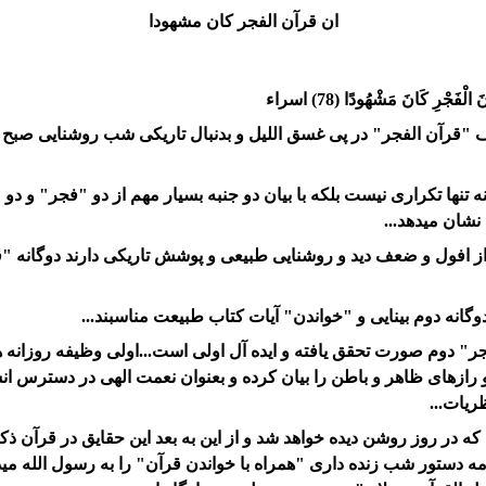
ان قرآن الفجر کان مشهودا
فَجْرِ كَانَ مَشْهُودًا (78) اسراء
رف "قرآن الفجر" در پی غسق اللیل و بدنبال تاریکی شب روشنایی صب
 تنها تکراری نیست بلکه با بیان دو جنبه بسیار مهم از دو "فجر" و دو 
نشان میدهد...
از افول و ضعف دید و روشنایی طبیعی و پوشش تاریکی دارند دوگانه "
گانه دوم بینایی و "خواندن" آیات کتاب طبیعت مناسبند...
 دوم صورت تحقق یافته و ایده آل اولی است...اولی وظیفه روزانه 
 رازهای ظاهر و باطن را بیان کرده و بعنوان نعمت الهی در دسترس ا
ریات...
ه در روز روشن دیده خواهد شد و از این به بعد این حقایق در قرآن 
امه دستور شب زنده داری "همراه با خواندن قرآن" را به رسول الله مید