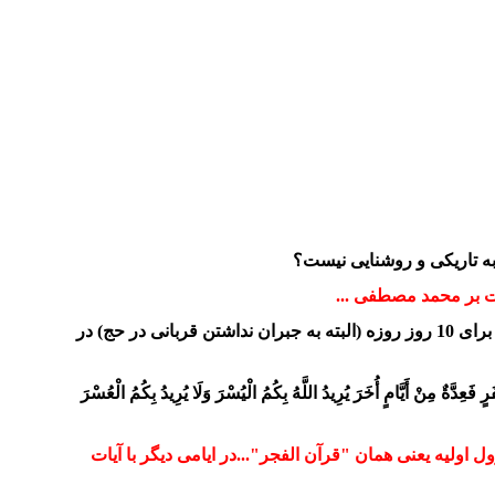
 به تاریکی و روشنایی نیست؟
وت بر محمد مصطفی ...
"لیال عشر" در سوره فجر (سوره 89) را میتوان اشاره به لیالی قدر در ماه رمضان ماه نزول قرآن دانست...اشاره به "عشره کامله" برای 10 روز روزه (البته به جبران نداشتن قربانی در حج) در
ٍ فَعِدَّةٌ
مِنْ أَيَّامٍ أُخَرَ يُرِيدُ اللَّهُ بِكُمُ الْيُسْرَ وَلَا يُرِيدُ
بِكُمُ الْعُسْرَ
زول اولیه یعنی همان "قرآن الفجر"...در ایامی دیگر با آیات