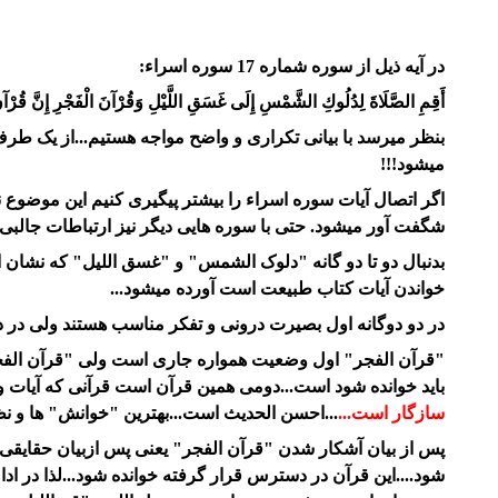
در آیه ذیل از سوره شماره 17 سوره اسراء:
أَقِمِ الصَّلَاةَ لِدُلُوكِ الشَّمْسِ إِلَى غَسَقِ اللَّيْلِ وَقُرْآنَ الْفَجْرِ إِنَّ قُرْآنَ الْ
بنظر میرسد با بیانی تکراری و واضح مواجه هستیم...از یک ط
میشود!!!
اگر اتصال آیات سوره اسراء را بیشتر پیگیری کنیم این موضوع نه
شگفت آور میشود. حتی با سوره هایی دیگر نیز ارتباطات جالبی 
بدنبال دو تا دو گانه "دلوک الشمس" و "غسق اللیل" که نشان 
خواندن آیات کتاب طبیعت است آورده میشود...
در دو دوگانه اول بصیرت درونی و تفکر مناسب هستند ولی در دو
"قرآن الفجر" اول وضعیت همواره جاری است ولی "قرآن الفجر"
باید خوانده شود است...دومی همین قرآن است قرآنی که آیات و
سازگار است...
...احسن الحدیث است...بهترین "خوانش" ها و نظ
پس از بیان آشکار شدن "قرآن الفجر" یعنی پس ازبیان حقایقی ک
شود....این قرآن در دسترس قرار گرفته خوانده شود...لذا در اد