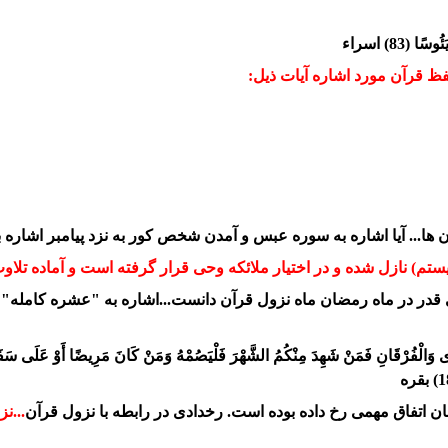
 (83) اسراء
حفظ قرآن مورد اشاره آیات ذیل:
ان ها... آیا اشاره به سوره عبس و آمدن شخص کور به نزد پیامبر اشاره
ستم) نازل شده و در اختیار ملائکه وحی قرار گرفته است و آماده تلا
َى وَالْفُرْقَانِ فَمَنْ شَهِدَ مِنْكُمُ
الشَّهْرَ فَلْيَصُمْهُ وَمَنْ كَانَ مَرِيضًا أَوْ عَلَى سَفَر
...ن