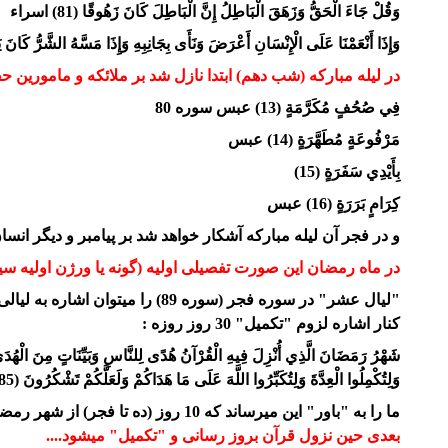
وَقُلْ جَاءَ الْحَقُّ وَزَهَقَ الْبَاطِلُ إِنَّ الْبَاطِلَ كَانَ زَهُوقًا (81) اسراء
وَإِذَا أَنْعَمْنَا عَلَى الْإِنْسَانِ أَعْرَضَ وَنَأَى بِجَانِبِهِ وَإِذَا مَسَّهُ الشَّرُّ كَانَ يَئُوسًا
در لیله مبارکه (شب دهم) ابتدا نازل شد بر ملائکه و مامورین 
فِي صُحُفٍ مُكَرَّمَةٍ
(13) عبس سوره 80
مَرْفُوعَةٍ مُطَهَّرَةٍ
(14) عبس
بِأَيْدِي سَفَرَةٍ (15)
كِرَامٍ بَرَرَةٍ (16) عبس
و در فجر آن لیله مبارکه آشکار خواهد شد بر پیامبر و دیگر انس
در ماه رمضان این صورت تفصیلی اولیه (گونه یا ورژن اولیه سی
کنار اشاره لزوم "تکمیل" 30 روز روزه :
شَهْرُ رَمَضَانَ الَّذِي أُنْزِلَ فِيهِ الْقُرْآنُ هُدًى لِلنَّاسِ
وَبَيِّنَاتٍ مِنَ الْهُد
وَلِتُكْمِلُوا الْعِدَّةَ وَلِتُكَبِّرُوا اللَّهَ عَلَى
مَا هَدَاكُمْ وَلَعَلَّكُمْ تَشْكُرُونَ (185) بقره
ما را به "باور" این میرساند که 10 روز (ده تا فجر) از شهر رمضان اتفاق مهمی رخ داده بوده است. رخدادی در رابطه با نزول قرآن
بعدی حین نزول قرآن بروز رسانی و "تکمیل" میشود....